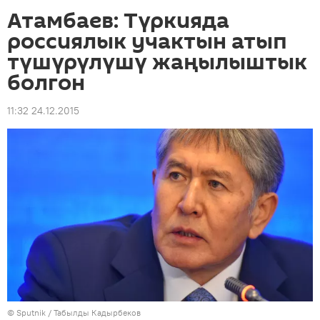
Атамбаев: Түркияда
россиялык учактын атып
түшүрүлүшү жаңылыштык
болгон
11:32 24.12.2015
©
Sputnik / Табылды Кадырбеков