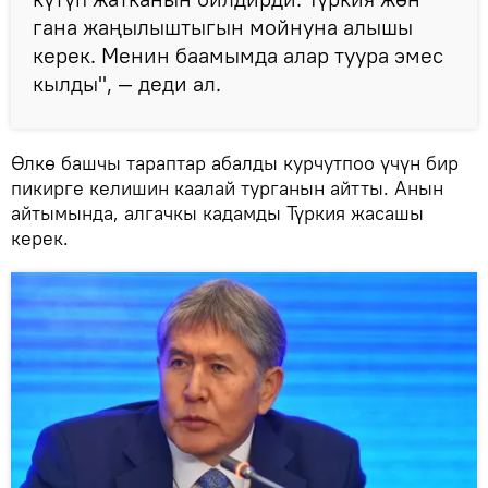
гана жаңылыштыгын мойнуна алышы
керек. Менин баамымда алар туура эмес
кылды", — деди ал.
Өлкө башчы тараптар абалды курчутпоо үчүн бир
пикирге келишин каалай турганын айтты. Анын
айтымында, алгачкы кадамды Түркия жасашы
керек.