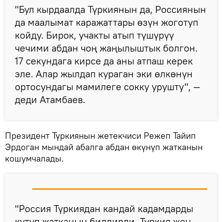
"Бул кырдаалда Түркиянын да, Россиянын
да маалымат каражаттары өзүн жоготуп
койду. Бирок, учакты атып түшүрүү
чечими абдан чоң жаңылыштык болгон.
17 секундага кирсе да аны атпаш керек
эле. Алар жылдап кураган эки өлкөнүн
ортосундагы мамилеге сокку урушту", —
деди Атамбаев.
Президент Түркиянын жетекчиси Режеп Тайип
Эрдоган мындай абалга абдан өкүнүп жатканын
кошумчалады.
"Россия Түркиядан кандай кадамдарды
күтүп жатканын билдирди. Түркия жөн