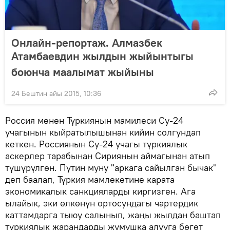
Онлайн-репортаж. Алмазбек
Атамбаевдин жылдын жыйынтыгы
боюнча маалымат жыйыны
24 Бештин айы 2015, 10:36
Россия менен Түркиянын мамилеси Су-24
учагынын кыйратылышынан кийин солгундап
кеткен. Россиянын Су-24 учагы түркиялык
аскерлер тарабынан Сириянын аймагынан атып
түшүрүлгөн. Путин муну "аркага сайылган бычак"
деп баалап, Түркия мамлекетине карата
экономикалык санкцияларды киргизген. Ага
ылайык, эки өлкөнүн ортосундагы чартердик
каттамдарга тыюу салынып, жаңы жылдан баштап
түркиялык жарандарды жумушка алууга бөгөт