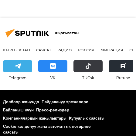
Кыргызстан
КЫРГЫЗСТАН
САЯСАТ
РАДИО
РОССИЯ
МИГРАЦИЯ
СП
Telegram
VK
ТikТоk
Rutube
Долбоор жөнүндө
Пайдалануу эрежелери
Байланыш үчүн
Пресс-релиздер
Компаниялардын жаңылыктары
Купуялык саясаты
Cookie колдонуу жана автоматтык логирлөө
саясаты