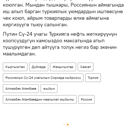
коюлган. Мындан тышкары, Россиянын аймагында
иш алып барган түркиялык уюмдардын иштөөсүнө
чек коюп, айрым товарларды өлкө аймагына
киргизүүгө тыюу салынган.
Путин Су-24 учагы Түркияга нефть жеткирүүнүн
коопсуздугун камсыздоо максатында атып
түшүрүлгөн деп айтууга толук негиз бар экенин
маалымдаган.
Кыргызстан
Дүйнөдө
Жаңылыктар
Саясат
Россиялык Су-24 учагынын Сирияда кыйроосу
Түркия
Алмазбек Атамбаев
жыйын
Алмазбек Атамбаевдин маалымат жыйыны
Россия