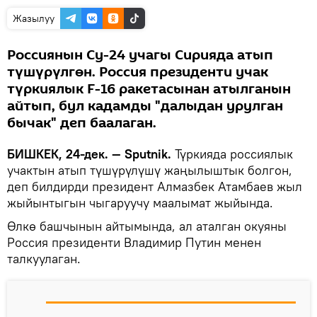
Жазылуу
Россиянын Су-24 учагы Сирияда атып
түшүрүлгөн. Россия президенти учак
түркиялык F-16 ракетасынан атылганын
айтып, бул кадамды "далыдан урулган
бычак" деп баалаган.
БИШКЕК, 24-дек. — Sputnik.
Түркияда россиялык
учактын атып түшүрүлүшү жаңылыштык болгон,
деп билдирди президент Алмазбек Атамбаев жыл
жыйынтыгын чыгаруучу маалымат жыйында.
Өлкө башчынын айтымында, ал аталган окуяны
Россия президенти Владимир Путин менен
талкуулаган.