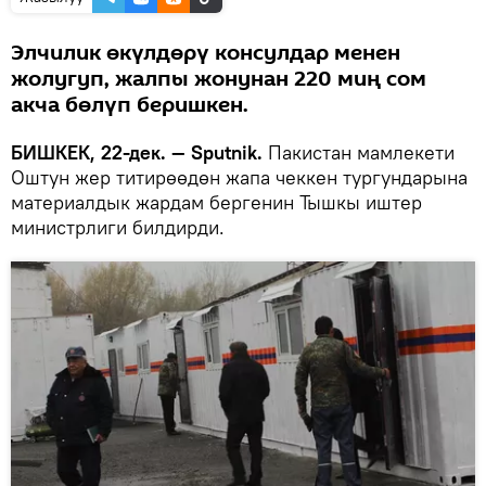
Элчилик өкүлдөрү консулдар менен
жолугуп, жалпы жонунан 220 миң сом
акча бөлүп беришкен.
БИШКЕК, 22-дек. — Sputnik.
Пакистан мамлекети
Оштун жер титирөөдөн жапа чеккен тургундарына
материалдык жардам бергенин Тышкы иштер
министрлиги билдирди.