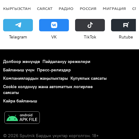
КЫРГЫЗСТАН
САЯСАТ
РАДИО
РОССИЯ
МИГРАЦИЯ
СП
Telegram
VK
ТikТоk
Rutube
Долбоор жөнүндө
Пайдалануу эрежелери
Байланыш үчүн
Пресс-релиздер
Компаниялардын жаңылыктары
Купуялык саясаты
Cookie колдонуу жана автоматтык логирлөө
саясаты
Кайра байланыш
© 2026 Sputnik Бардык укуктар корголгон. 18+