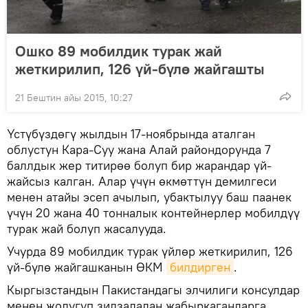
Ошко 89 мобилдик турак жай
жеткирилип, 126 үй-бүлө жайгашты
21 Бештин айы 2015, 10:27
Үстүбүздөгү жылдын 17-ноябрында аталган
облустун Кара-Суу жана Алай райондорунда 7
баллдык жер титирөө болуп бир жарандар үй-
жайсыз калган. Алар үчүн өкмөттүн демилгеси
менен атайы эсеп ачылып, убактылуу баш паанек
үчүн 20 жана 40 тонналык контейнерлер мобилдүү
турак жай болуп жасалууда.
Учурда 89 мобилдик турак үйлөр жеткирилип, 126
үй-бүлө жайгашканын ӨКМ
билдирген
.
Кыргызстандын Пакистандагы элчилиги консулдар
менен жолугуп зилзаладан жабыркагандарга