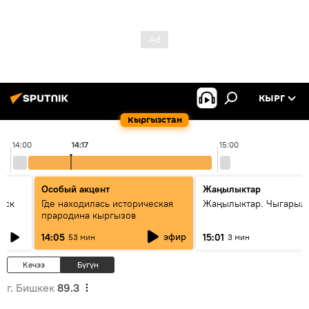
КЫРГ
Кыргызстан
14:00
14:17
15:00
Особый акцент
Жаңылыктар
уск
Где находилась историческая
Жаңылыктар. Чыгарыл
прародина кыргызов
эфир
14:05
15:01
53 мин
3 мин
Кечээ
Бүгүн
г. Бишкек
89.3