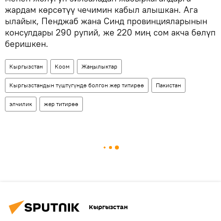
жардам көрсөтүү чечимин кабыл алышкан. Ага
ылайык, Пенджаб жана Синд провинцияларынын
консулдары 290 рупий, же 220 миң сом акча бөлүп
беришкен.
Кыргызстан
Коом
Жаңылыктар
Кыргызстандын түштүгүндө болгон жер титирөө
Пакистан
элчилик
жер титирөө
Кыргызстан