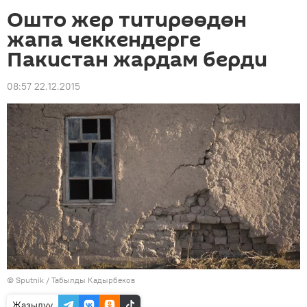
Ошто жер титирөөдөн
жапа чеккендерге
Пакистан жардам берди
08:57 22.12.2015
©
Sputnik / Табылды Кадырбеков
Жазылуу