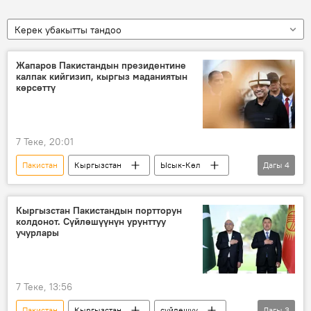
Керек убакытты тандоо
Жапаров Пакистандын президентине
калпак кийгизип, кыргыз маданиятын
көрсөттү
7 Теке, 20:01
Пакистан
Кыргызстан
Ысык-Көл
Дагы
4
Садыр Жапаров
Маданият
калпак
салбуурун
Кыргызстан Пакистандын портторун
колдонот. Сүйлөшүүнүн урунттуу
учурлары
7 Теке, 13:56
Пакистан
Кыргызстан
сүйлөшүү
Дагы
3