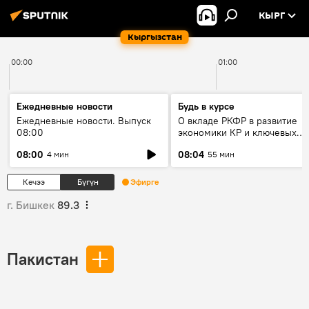
КЫРГ
Кыргызстан
00:00
01:00
Ежедневные новости
Будь в курсе
Ежедневные новости. Выпуск
О вкладе РКФР в развитие
08:00
экономики КР и ключевых
секторах до 2030 года
08:00
08:04
4 мин
55 мин
Кечээ
Бүгүн
Эфирге
г. Бишкек
89.3
Пакистан