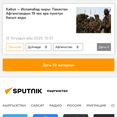
Улуу Ата Мекендик согуш
сүйлөшүү
Кабул — Исламабад чыры: Пакистан
Афганстандын 19 чек ара пунктун
басып алды
12 Тогуздун айы 2025, 10:57
Пакистан
Дүйнөдө
Афганистан
Дагы
4
чек ара
Чабуул
сокку
операция
Дагы 20 материал
Кыргызстан
КЫРГЫЗСТАН
САЯСАТ
РАДИО
РОССИЯ
МИГРАЦИЯ
СП