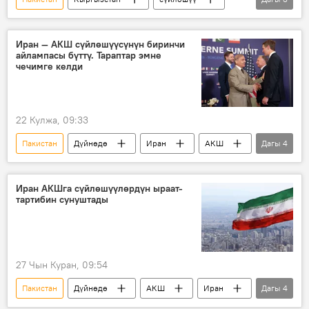
инвестициялар
электр энергиясы
Сагынбек Абдумуталип
Иран — АКШ сүйлөшүүсүнүн биринчи
айлампасы бүттү. Тараптар эмне
чечимге келди
22 Кулжа, 09:33
Пакистан
Дүйнөдө
Иран
АКШ
Дагы
4
Швейцария
Катар
сүйлөшүү
Аббас Аракчи
Иран АКШга сүйлөшүүлөрдүн ыраат-
тартибин сунуштады
27 Чын Куран, 09:54
Пакистан
Дүйнөдө
АКШ
Иран
Дагы
4
сүйлөшүү
план
тынчтык