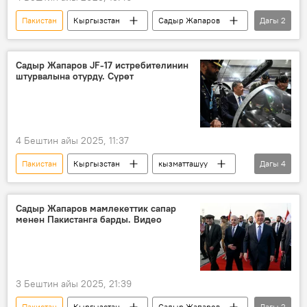
Пакистан
Кыргызстан
Садыр Жапаров
Дагы
2
премьер-министр
жолугушуу
Садыр Жапаров JF-17 истребителинин
штурвалына отурду. Сүрөт
4 Бештин айы 2025, 11:37
Пакистан
Кыргызстан
кызматташуу
Дагы
4
Технологиялар
учак
истребитель
Сүрөт
Садыр Жапаров мамлекеттик сапар
менен Пакистанга барды. Видео
3 Бештин айы 2025, 21:39
Пакистан
Кыргызстан
Садыр Жапаров
Дагы
2