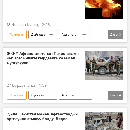
13 Жалган Куран, 12:56
Пакистан
Дүйнөдө
Афганстан
Дагы
3
Чабуул
тирешүү
өлүм
ЖККУ Афганстан менен Пакистандын
чек арасындагы кырдаалга көзөмөл
жүргүзүүдө
27 Бирдин айы, 14:39
Пакистан
Дүйнөдө
Афганистан
Дагы
4
атышуу
чек ара
Чабуул
ЖККУ
Түндө Пакистан менен Афганстандын
ортосунда атышуу болду. Видео