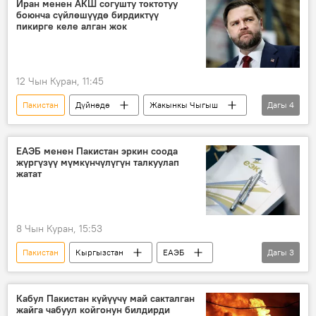
Иран менен АКШ согушту токтотуу
боюнча сүйлөшүүдө бирдиктүү
пикирге келе алган жок
12 Чын Куран, 11:45
Пакистан
Дүйнөдө
Жакынкы Чыгыш
Дагы
4
Иран
АКШ
Жеймс Дэвид Вэнс
Аббас Аракчи
ЕАЭБ менен Пакистан эркин соода
жүргүзүү мүмкүнчүлүгүн талкуулап
жатат
8 Чын Куран, 15:53
Пакистан
Кыргызстан
ЕАЭБ
Дагы
3
ЕЭК
соода
келишим
Кабул Пакистан күйүүчү май сакталган
жайга чабуул койгонун билдирди