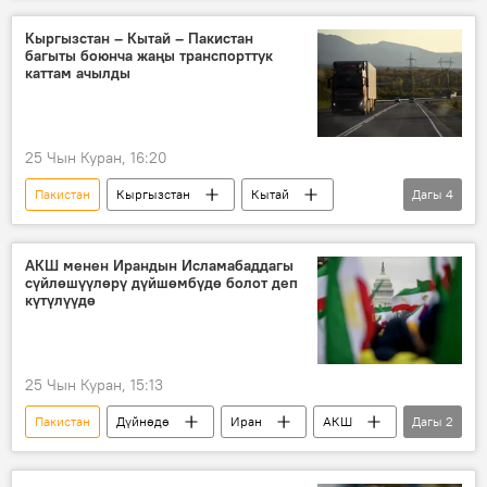
согуш
Кыргызстан – Кытай – Пакистан
багыты боюнча жаңы транспорттук
каттам ачылды
25 Чын Куран, 16:20
Пакистан
Кыргызстан
Кытай
Дагы
4
унаа
каттам
долбоор
кызматташтык
АКШ менен Ирандын Исламабаддагы
сүйлөшүүлөрү дүйшөмбүдө болот деп
күтүлүүдө
25 Чын Куран, 15:13
Пакистан
Дүйнөдө
Иран
АКШ
Дагы
2
сүйлөшүү
Аббас Аракчи