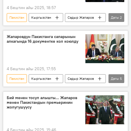
4 Бештин айы 2025, 18:57
Пакистан
Кыргызстан
Садыр Жапаров
Дагы
2
мамлекеттик сапар
премьер-министр
Жапаровдун Пакистанга сапарынын
алкагында 16 документке кол коюлду
4 Бештин айы 2025, 17:55
Пакистан
Кыргызстан
Садыр Жапаров
Дагы
5
кызматташуу
документ
меморандум
мамлекеттик сапар
Бий менен тосуп алышты... Жапаров
менен Пакистандын премьеринин
Сүрөт
жолугушуусу
4 Бештин айы 2025, 15:46