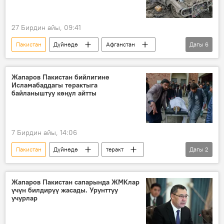
27 Бирдин айы, 09:41
Пакистан
Дүйнөдө
Афганстан
Дагы
6
атышуу
"Талибан" кыймылы
чек ара
Чабуул
өлүм
Жапаров Пакистан бийлигине
Исламабаддагы терактыга
тирешүү
байланыштуу көңүл айтты
7 Бирдин айы, 14:06
Пакистан
Дүйнөдө
теракт
Дагы
2
көңүл айтуу
Садыр Жапаров
Жапаров Пакистан сапарында ЖМКлар
үчүн билдирүү жасады. Урунттуу
учурлар