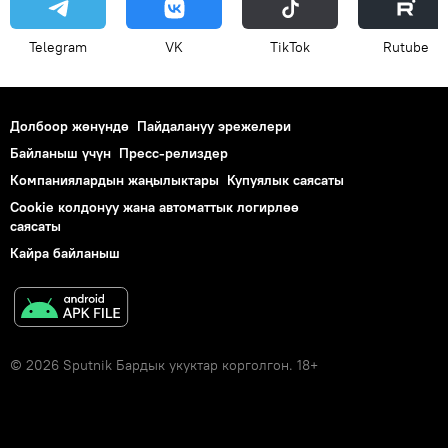
Telegram
VK
ТikТоk
Rutube
Долбоор жөнүндө
Пайдалануу эрежелери
Байланыш үчүн
Пресс-релиздер
Компаниялардын жаңылыктары
Купуялык саясаты
Cookie колдонуу жана автоматтык логирлөө
саясаты
Кайра байланыш
© 2026 Sputnik Бардык укуктар корголгон. 18+