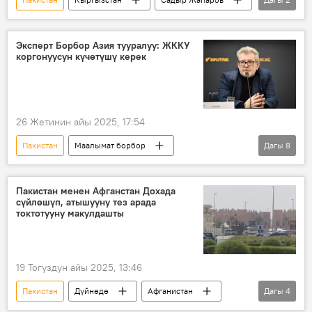
мамлекеттик сапар
кызматташуу
Эксперт Борбор Азия тууралуу: ЖККУ
коргонуусун күчөтүшү керек
26 Жетинин айы 2025, 17:54
Пакистан
Маалымат борбор
Дагы
8
Борбор Азия
Кыргызстан
Индия
АКШ
Израиль
ЖККУ
Пакистан менен Афганстан Дохада
сүйлөшүп, атышууну тез арада
коргонуу
Жаңжал
токтотууну макулдашты
19 Тогуздун айы 2025, 13:46
Пакистан
Дүйнөдө
Афганистан
Дагы
4
Катар
согуш