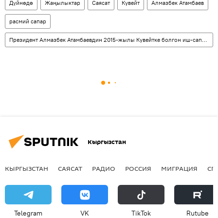
Дүйнөдө
Жаңылыктар
Саясат
Кувейт
Алмазбек Атамбаев
расмий сапар
Президент Алмазбек Атамбаевдин 2015-жылы Кувейтке болгон иш-сапары
Кыргызстан
КЫРГЫЗСТАН
САЯСАТ
РАДИО
РОССИЯ
МИГРАЦИЯ
СП
Telegram
VK
ТikТоk
Rutube