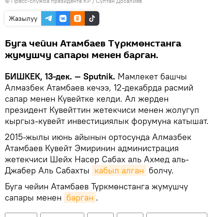
©
Пресс-служба президента КР / Султан Досалиев
Жазылуу
Буга чейин Атамбаев Түркмөнстанга
жумушчу сапары менен барган.
БИШКЕК, 13-дек. — Sputnik.
Мамлекет башчы
Алмазбек Атамбаев кечээ, 12-декабрда расмий
сапар менен Кувейтке келди. Ал жерден
президент Кувейттин жетекчиси менен жолугуп
кыргыз-кувейт инвестициялык форумуна катышат.
2015-жылы июнь айынын ортосунда Алмазбек
Атамбаев Кувейт Эмиринин администрация
жетекчиси Шейх Насер Сабах аль Ахмед аль-
Джабер Аль Сабахты
кабыл алган
болчу.
Буга чейин Атамбаев Түркмөнстанга жумушчу
сапары менен
барган
.