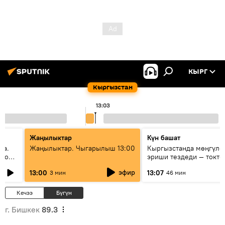
КЫРГ
Кыргызстан
13:03
Жаңылыктар
Күн башат
да.
Жаңылыктар. Чыгарылыш 13:00
Кыргызстанда мөңгүлө
ого
эриши тездеди — токто
мүмкүн эмеспи?
эфир
13:00
13:07
3 мин
46 мин
Кечээ
Бүгүн
г. Бишкек
89.3