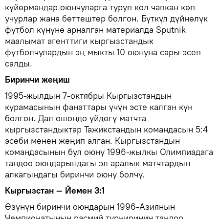
күйөрмандар оюнчуларга туруп кол чапкан көп
учурлар жана беттештер болгон. Бүткүл дүйнөлүк
футбол күнүнө арналган материалда Sputnik
маалымат агенттиги кыргызстандык
футболчулардын эң мыкты 10 оюнуна сары эсеп
салды.
Биринчи жеңиш
1995-жылдын 7-октябры Кыргызстандын
курамасынын фанаттары үчүн эсте калган күн
болгон. Дал ошондо үйдөгү матчта
кыргызстандыктар Тажикстандын командасын 5:4
эсеби менен жеңип алган. Кыргызстандын
командасынын бул оюну 1996-жылкы Олимпиадага
тандоо оюндарындагы эл аралык матчтардын
алкагындагы биринчи оюну болчу.
Кыргызстан — Йемен 3:1
Өзүнүн биринчи оюндарын 1996-Азиянын
Чемпионатынын расмий турниринин тандоо