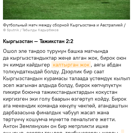
Футбольный матч между сборной Кыргызстана и Австралией /
©
Sputnik / Табылды Кадырбеков
Кыргызстан — Тажикстан 2:2
Ошол эле тандоо турунун башка матчында
да кыргызстандыктар жеңе алган жок, бирок оюн
эч кимди кайдыгер
калтырган жок
, аягы абдан
толкундаткыдай болду. Дээрлик бир саат
Кыргызстандын курамасы талаада үстөмдүк кылып
эсеп жагынан алдыда болду, бирок көпчүлүктүн
пикири боюнча тажикстандыктардын кокустан
киргизген эки голу баарын өзгөртүп койду. Бирок
ата мекендик команда көңүлү чөкпөй, атандаштын
дарбазасына финалдык чабуул жасап жана
төртүнчү кошумча мүнөттө пенальтиге жетти.
Антон Землянухин он бир метрликти ишке
ашырып, эсепти теңдеп, трибуналарды жарды.