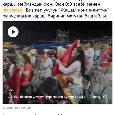
каршы меймандык оюн. Оюн 0:3 эсеби менен
аяктаган
. Биз кеп учугун "Жашыл континенттин"
оюнчуларына каршы биринчи матчтан баштайлы.
Видеону
көрсөтүү
1:01
Футбол боюнча улуттук кураманын купулга толгон 10 оюну
© Алтынбек Усенов