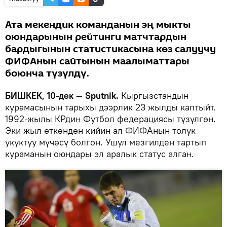
Ата мекендик команданын эң мыкты
оюндарынын рейтинги матчтардын
бардыгынын статистикасына көз салуучу
ФИФАнын сайтынын маалыматтары
боюнча түзүлдү.
БИШКЕК, 10-дек — Sputnik.
Кыргызстандын
курамасынын тарыхы дээрлик 23 жылды каптыйт.
1992-жылы КРдин Футбол федерациясы түзүлгөн.
Эки жыл өткөндөн кийин ал ФИФАнын толук
укуктуу мүчөсү болгон. Ушул мезгилден тартып
кураманын оюндары эл аралык статус алган.