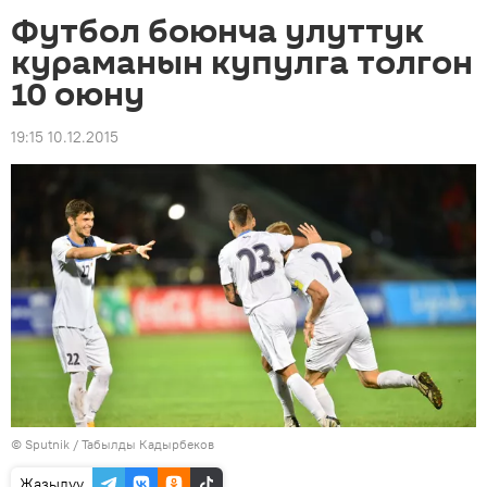
Футбол боюнча улуттук
кураманын купулга толгон
10 оюну
19:15 10.12.2015
©
Sputnik / Табылды Кадырбеков
Жазылуу