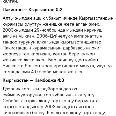
калган.
Пакистан — Кыргызстан 0:2
Алты жылдан ашык убакыт ичинде Кыргызстандын
курамасы олуттуу жеңишке жете алган эмес,
2003-жылдын 29-ноябрында мындай көрүнүш
аягына чыккан. 2006-Дүйнөлүк чемпионаттын
тандоо турунун алкагында кыргызстандыктар
Пакистандын курамасынын дарбазасына эки
жоопсуз топ киргизип, көптөн бери күткөн
жеңишке жетишкен. Бир нече күндөн кийин
Бишкекте болгон жооп иретиндеги матчта, улуттук
команда эми 4:0 эсеби менен жеңген.
Кыргызстан — Камбоджа 4:3
Дээрлик төрт жыл күйөрмандар өз
сүймөнчүктөрүнөн гол кубанычын күтүштү.
Себеби, акыркы жолу төрт голду бир матчта
кыргызстандыктар 2003-жылдын аягында
киргизишкен болчу. Кезектеги жолу төрт голду