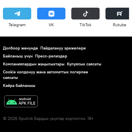
Telegram
VK
ТikТоk
Rutube
Долбоор жөнүндө
Пайдалануу эрежелери
Байланыш үчүн
Пресс-релиздер
Компаниялардын жаңылыктары
Купуялык саясаты
Cookie колдонуу жана автоматтык логирлөө
саясаты
Кайра байланыш
© 2026 Sputnik Бардык укуктар корголгон. 18+