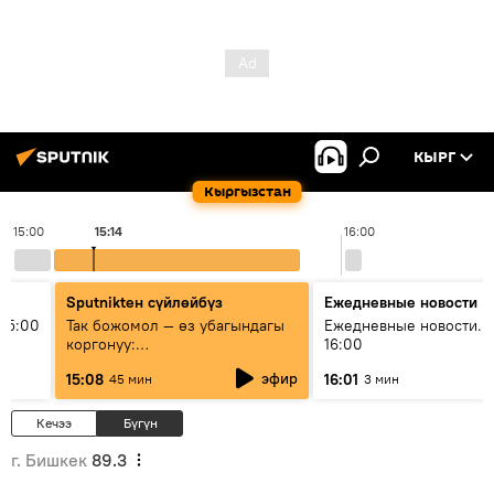
КЫРГ
Кыргызстан
15:00
15:14
16:00
Sputnikteн сүйлөйбүз
Ежедневные новости
15:00
Так божомол — өз убагындагы
Ежедневные новости. 
коргонуу:
16:00
гидрометеорологиялык кызмат
эфир
15:08
16:01
45 мин
3 мин
кантип өркүндөтүлүүдө
Кечээ
Бүгүн
г. Бишкек
89.3