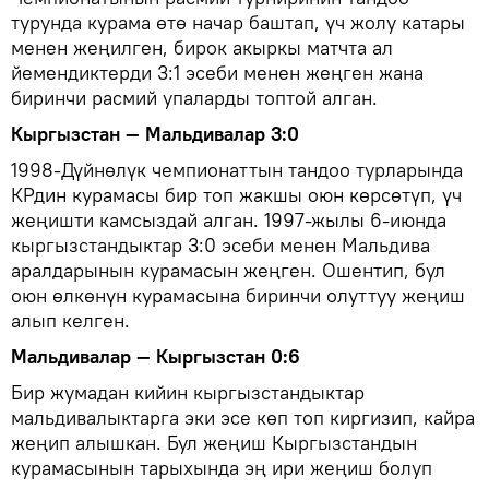
турунда курама өтө начар баштап, үч жолу катары
менен жеңилген, бирок акыркы матчта ал
йемендиктерди 3:1 эсеби менен жеңген жана
биринчи расмий упаларды топтой алган.
Кыргызстан — Мальдивалар 3:0
1998-Дүйнөлүк чемпионаттын тандоо турларында
КРдин курамасы бир топ жакшы оюн көрсөтүп, үч
жеңишти камсыздай алган. 1997-жылы 6-июнда
кыргызстандыктар 3:0 эсеби менен Мальдива
аралдарынын курамасын жеңген. Ошентип, бул
оюн өлкөнүн курамасына биринчи олуттуу жеңиш
алып келген.
Мальдивалар — Кыргызстан 0:6
Бир жумадан кийин кыргызстандыктар
мальдивалыктарга эки эсе көп топ киргизип, кайра
жеңип алышкан. Бул жеңиш Кыргызстандын
курамасынын тарыхында эң ири жеңиш болуп