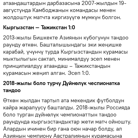
атаандаштардын дарбазасына 2007-жылдын 19-
августунда Камбоджанын командасы менен
жолдоштук матчта киргизүүгө мүмкүн болгон.
Кыргызстан — Тажикстан 1:0
2013-жылы Бишкекте Азиянын кубогунун тандоо
раунду өткөн. Башталышындагы эки жеңишке
карабай, үчүнчү турда Кыргызстандын курамасы
мыктылыгын сактап, минималдуу эсеп менен
принципиалдуу атаандаш – Тажикстандын
курамасын жеңип алган. Эсеп 1:0.
2018-жылы боло турчу Дүйнөлүк чеспионатка
тандоо
Өткөн жылдан тартып ата мекендик футболдун
кайра жаралуусу башталды. 2018-жылы Россияда
боло турган дүйнөлүк чемпионаттын тандоо
раундунда кыргызстандыктар жети матч ойношту.
Алардын ичинен бир гана оюн начар болду, ал
Азиянын чемпиону Австралиянын курамасына