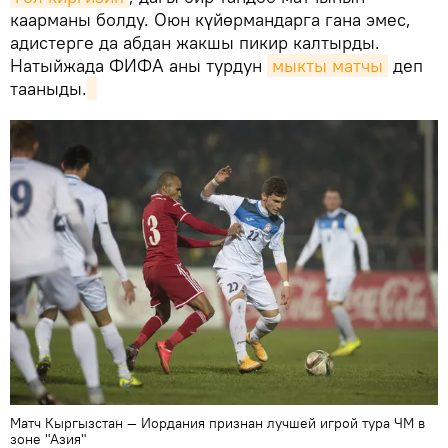
каарманы болду. Оюн күйөрмандарга гана эмес,
адистерге да абдан жакшы пикир калтырды.
Натыйжада ФИФА аны турдун
мыкты матчы
деп
тааныды.
Матч Кыргызстан — Иордания признан лучшей игрой тура ЧМ в
зоне "Азия"