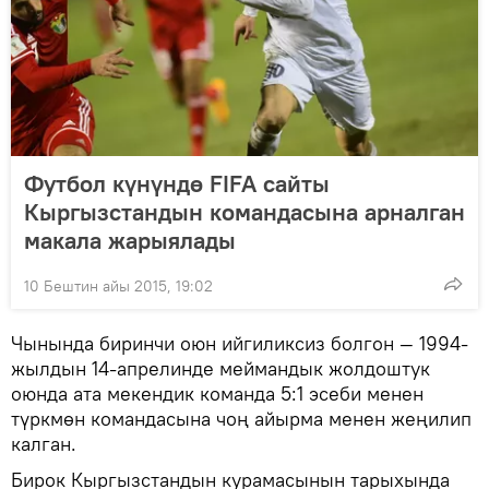
Футбол күнүндө FIFA сайты
Кыргызстандын командасына арналган
макала жарыялады
10 Бештин айы 2015, 19:02
Чынында биринчи оюн ийгиликсиз болгон — 1994-
жылдын 14-апрелинде меймандык жолдоштук
оюнда ата мекендик команда 5:1 эсеби менен
түркмөн командасына чоң айырма менен жеңилип
калган.
Бирок Кыргызстандын курамасынын тарыхында