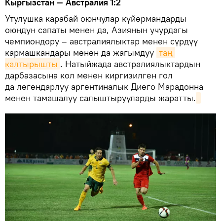
Кыргызстан — Австралия 1:2
Утулушка карабай оюнчулар күйөрмандарды
оюндун сапаты менен да, Азиянын учурдагы
чемпиондору – австралиялыктар менен сүрдүү
кармашкандары менен да жагымдуу
таң 
калтырышты
. Натыйжада австралиялыктардын
дарбазасына кол менен киргизилген гол
да легендарлуу аргентиналык Диего Марадонна
менен тамашалуу салыштырууларды жаратты.