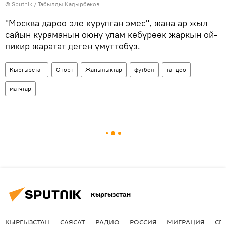
©
Sputnik / Табылды Кадырбеков
"Москва дароо эле курулган эмес", жана ар жыл
сайын кураманын оюну улам көбүрөөк жаркын ой-
пикир жаратат деген үмүттөбүз.
Кыргызстан
Спорт
Жаңылыктар
футбол
тандоо
матчтар
Кыргызстан
КЫРГЫЗСТАН
САЯСАТ
РАДИО
РОССИЯ
МИГРАЦИЯ
СП