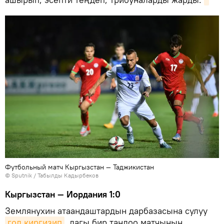
Футбольный матч Кыргызстан — Таджикистан
©
Sputnik / Табылды Кадырбеков
Кыргызстан — Иордания 1:0
Землянухин атаандаштардын дарбазасына сулуу
гол киргизип
, дагы бир тандоо матчынын