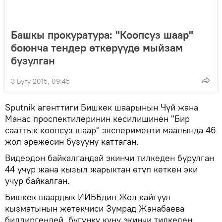
Башкы прокуратура: "Коопсуз шаар"
боюнча тендер өткөрүүдө мыйзам
бузулган
3 Бугу 2015, 09:45
Sputnik агенттиги Бишкек шаарынын Чүй жана
Манас проспектилеринин кесилишинен "Бир
сааттык коопсуз шаар" эксперименти маалында 46
жол эрежесин бузууну каттаган.
Видеодон байкалгандай экинчи тилкеден бурулган
44 учур жана кызыл жарыктан өтүп кеткен эки
учур байкалган.
Бишкек шаардык ИИББдин Жол кайгуул
кызматынын жетекчиси Зумрад Жанабаева
билдиргендей, бүгүнкү күнү экинчи тилкеден