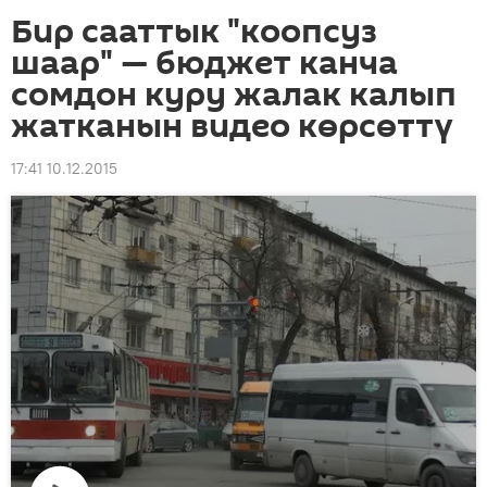
Бир сааттык "коопсуз
шаар" — бюджет канча
сомдон куру жалак калып
жатканын видео көрсөттү
17:41 10.12.2015