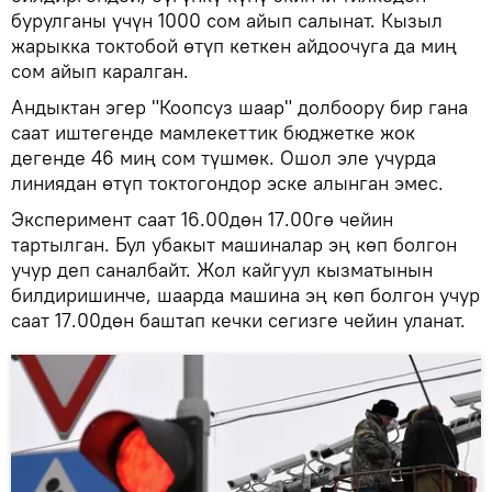
бурулганы үчүн 1000 сом айып салынат. Кызыл
жарыкка токтобой өтүп кеткен айдоочуга да миң
сом айып каралган.
Андыктан эгер "Коопсуз шаар" долбоору бир гана
саат иштегенде мамлекеттик бюджетке жок
дегенде 46 миң сом түшмөк. Ошол эле учурда
линиядан өтүп токтогондор эске алынган эмес.
Эксперимент саат 16.00дөн 17.00гө чейин
тартылган. Бул убакыт машиналар эң көп болгон
учур деп саналбайт. Жол кайгуул кызматынын
билдиришинче, шаарда машина эң көп болгон учур
саат 17.00дөн баштап кечки сегизге чейин уланат.