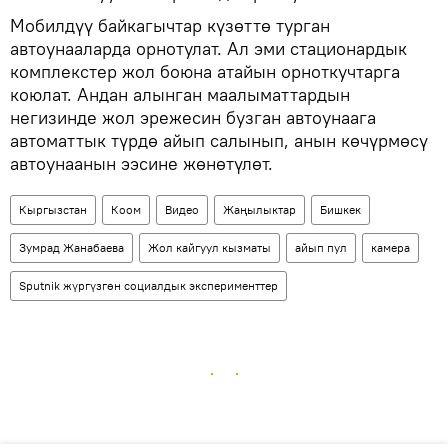
Мобилдүү байкагычтар күзөттө турган
автоунааларда орнотулат. Ал эми стационардык
комплекстер жол боюна атайын орноткучтарга
коюлат. Андан алынган маалыматтардын
негизинде жол эрежесин бузган автоунаага
автоматтык түрдө айып салынып, анын көчүрмөсү
автоунаанын ээсине жөнөтүлөт.
Кыргызстан
Коом
Видео
Жаңылыктар
Бишкек
Зумрад Жанабаева
Жол кайгуул кызматы
айып пул
камера
Sputnik жүргүзгөн социалдык эксперименттер