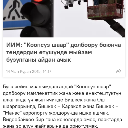
ИИМ: "Коопсуз шаар" долбоору боюнча
тендердин өтүшүндө мыйзам
бузулганы айдан ачык
14 Чын Куран 2015, 14:17
Буга чейин маалымдалгандай "Коопсуз шаар"
долбоору мамлекеттик жана жеке өнөктөштүктүн
алкаганда үч жыл ичинде Бишкек жана Ош
шаарларында, Бишкек – Каракол жана Бишкек –
"Манас" аэропорту жолдорунда ишке ашмак.
Видеобайкоо бир гана көчөлөрдө эмес, парктарда
жана эс алуу жайларына да орнотулмак.