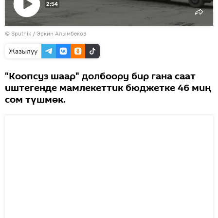
2:54
Видеону
© Sputnik / Эркин Алымбеков
көрсөтүү
Жазылуу
"Коопсуз шаар" долбоору бир гана саат
иштегенде мамлекеттик бюджетке 46 миң
сом түшмөк.