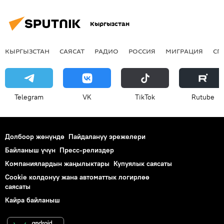
Кыргызстан
КЫРГЫЗСТАН
САЯСАТ
РАДИО
РОССИЯ
МИГРАЦИЯ
СП
Telegram
VK
ТikТоk
Rutube
Долбоор жөнүндө
Пайдалануу эрежелери
Байланыш үчүн
Пресс-релиздер
Компаниялардын жаңылыктары
Купуялык саясаты
Cookie колдонуу жана автоматтык логирлөө
саясаты
Кайра байланыш