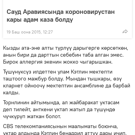
Сауд Аравиясында короновирустан
кары адам каза болду
19 Баш оона 2015, 12:27
Кызды ата-эне алты түрлүү дарыгерге көрсөткөн,
анын бири да дарттын себебин таба алган эмес.
Бирок аллергия экенин жокко чыгарышкан.
Түшүнүксүз илдеттен улам Кэтлин мектепти
таштоого мажбур болду. Мындан тышкары, өзү
кларнет ойноочу мектептин ансамблине да барбай
калды.
Торнлинин айтымында, ал жайбаракат уктасам
деп тилейт, анткени уктап жатып да түшүндө
чүчкүрүп жаткан болот.
CBS телекомпаниясынын маалыматы боюнча,
уктар алдында Кэтлин бенадрил аттуу дары ичип,