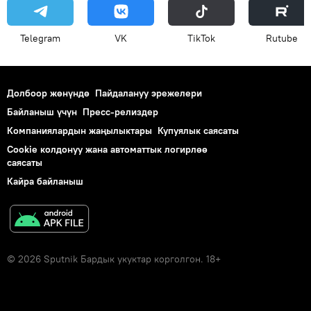
Telegram
VK
ТikТоk
Rutube
Долбоор жөнүндө
Пайдалануу эрежелери
Байланыш үчүн
Пресс-релиздер
Компаниялардын жаңылыктары
Купуялык саясаты
Cookie колдонуу жана автоматтык логирлөө
саясаты
Кайра байланыш
© 2026 Sputnik Бардык укуктар корголгон. 18+