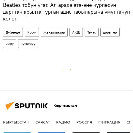
Beatles тобун угат. Ал арада ата-эне чүрпөсүн
дарттан арылта турган адис табыларына үмүттөнүп
келет.
Дүйнөдө
Коом
Жаңылыктар
АКШ
Техас
дарыгер
оору
чүчкүрүү
Кыргызстан
КЫРГЫЗСТАН
САЯСАТ
РАДИО
РОССИЯ
МИГРАЦИЯ
СП