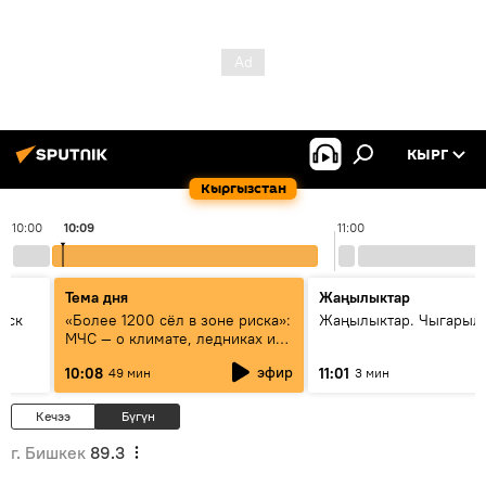
КЫРГ
Кыргызстан
10:00
10:09
11:00
Тема дня
Жаңылыктар
уск
«Более 1200 сёл в зоне риска»:
Жаңылыктар. Чыгарылы
МЧС — о климате, ледниках и
системе оповещения
эфир
10:08
11:01
49 мин
3 мин
населения
Кечээ
Бүгүн
г. Бишкек
89.3