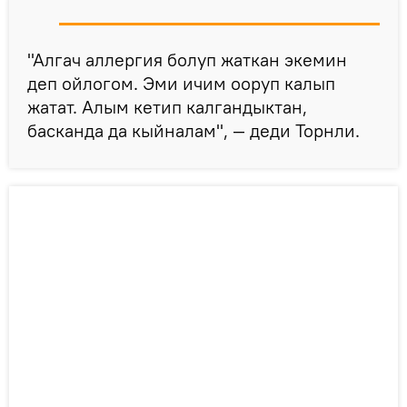
"Алгач аллергия болуп жаткан экемин
деп ойлогом. Эми ичим ооруп калып
жатат. Алым кетип калгандыктан,
басканда да кыйналам", — деди Торнли.