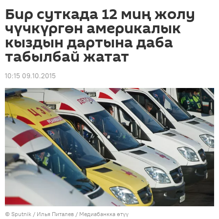
Бир суткада 12 миң жолу
чүчкүргөн америкалык
кыздын дартына даба
табылбай жатат
10:15 09.10.2015
©
Sputnik
/ Илья Питалев
/
Медиабанкка өтүү