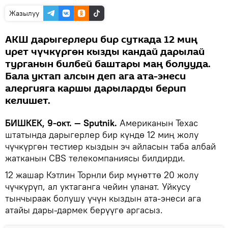
Жазылуу
АКШ дарыгерлери бир суткада 12 миң
ирет чүчкүргөн кызды кандай дарылай
турганын билбей баштары маң болууда.
Бала уктап алсын деп ага ата-энеси
алергияга каршы дарыларды берип
келишет.
БИШКЕК, 9-окт. — Sputnik.
Американын Техас
штатында дарыгерлер бир күндө 12 миң жолу
чүчкүргөн тестиер кыздын эч айласын таба албай
жатканын CBS телекомпаниясы билдирди.
12 жашар Кэтлин Торнли бир мүнөттө 20 жолу
чүчкүрүп, ал уктаганга чейин уланат. Уйкусу
тынчыраак болушу үчүн кыздын ата-энеси ага
атайы дары-дармек берүүгө аргасыз.