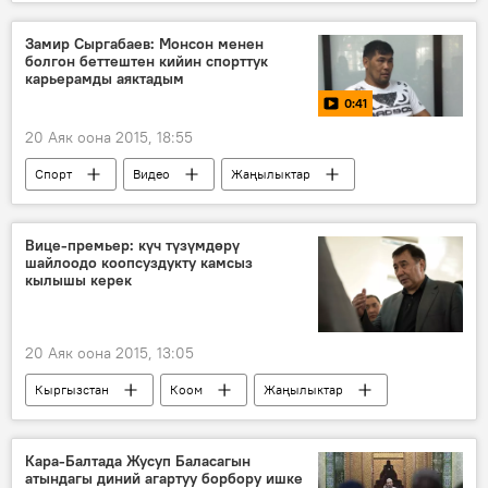
Замир Сыргабаев: Монсон менен
болгон беттештен кийин спорттук
карьерамды аяктадым
0:41
20 Аяк оона 2015, 18:55
Спорт
Видео
Жаңылыктар
Замирбек Сыргыбаев
Жефф Монсон
Монсон менен Сыргабаевдин Бишкектеги беттеши
Вице-премьер: күч түзүмдөрү
шайлоодо коопсуздукту камсыз
кылышы керек
20 Аяк оона 2015, 13:05
Кыргызстан
Коом
Жаңылыктар
Шайлоонун жүрүшү
Абдырахман Маматалиев
Жогорку Кеңеш
Кара-Балтада Жусуп Баласагын
атындагы диний агартуу борбору ишке
укук коргоо органдары