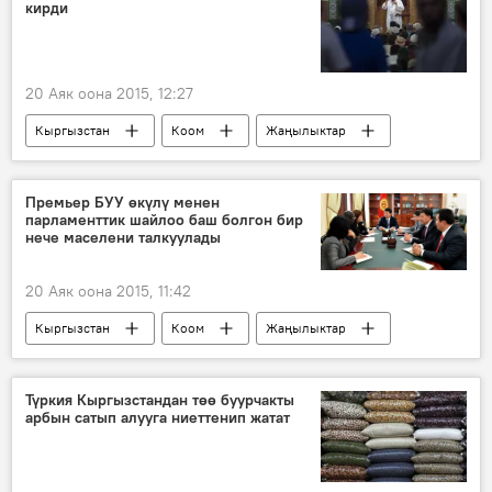
кирди
парламенттик шайлоо
Шайлоо-2015
20 Аяк оона 2015, 12:27
Кыргызстан
Коом
Жаңылыктар
Кара-Балта
Чубак ажы Жалилов
Максатбек Токтомушев
Премьер БУУ өкүлү менен
парламенттик шайлоо баш болгон бир
диний агартуу борбору
Муфтий
нече маселени талкуулады
20 Аяк оона 2015, 11:42
Кыргызстан
Коом
Жаңылыктар
Шайлоонун жүрүшү
Темир Сариев
Александр Аванесов
Түркия Кыргызстандан төө буурчакты
арбын сатып алууга ниеттенип жатат
парламенттик шайлоо
Шайлоо-2015