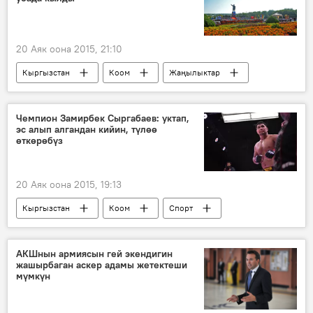
20 Аяк оона 2015, 21:10
Кыргызстан
Коом
Жаңылыктар
Ош
Айтмамат Кадырбаев
жер тилкеси
эл
Чемпион Замирбек Сыргабаев: уктап,
эс алып алгандан кийин, түлөө
өткөрөбүз
20 Аяк оона 2015, 19:13
Кыргызстан
Коом
Спорт
Жаңылыктар
Бишкек
Замирбек Сыргыбаев
Жефф Монсон
АКШнын армиясын гей экендигин
жашырбаган аскер адамы жетектеши
самбо
бокс
күйөрман
мүмкүн
Монсон менен Сыргабаевдин Бишкектеги беттеши