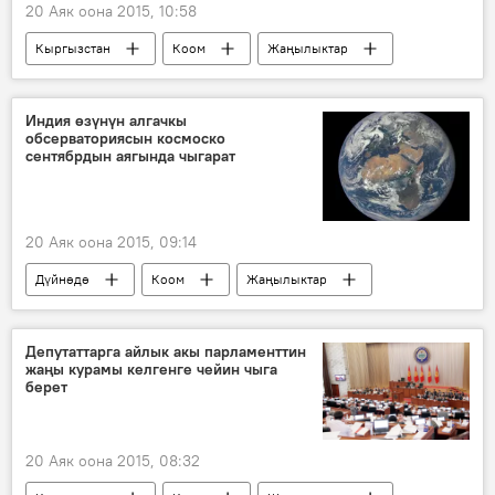
20 Аяк оона 2015, 10:58
Кыргызстан
Коом
Жаңылыктар
Экономика
Түркия
Таалайбек Айдаралиев
экспорт
Индия өзүнүн алгачкы
обсерваториясын космоско
төө буурчак
сентябрдын аягында чыгарат
20 Аяк оона 2015, 09:14
Дүйнөдө
Коом
Жаңылыктар
Индия
обсерватория
космос
рентгендик кош жылдыздар
кара тешик
Депутаттарга айлык акы парламенттин
жаңы курамы келгенге чейин чыга
берет
20 Аяк оона 2015, 08:32