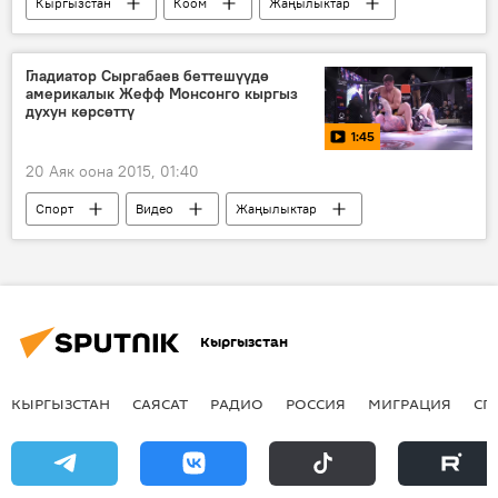
Кыргызстан
Коом
Жаңылыктар
Жогорку Кеңеш
депутаттар
парламенттик шайлоо
Гладиатор Сыргабаев беттешүүдө
америкалык Жефф Монсонго кыргыз
духун көрсөттү
1:45
20 Аяк оона 2015, 01:40
Спорт
Видео
Жаңылыктар
Замирбека Сыргабаев
Жефф Монсон
чемпионат
Монсон менен Сыргабаевдин Бишкектеги беттеши
Кыргызстан
КЫРГЫЗСТАН
САЯСАТ
РАДИО
РОССИЯ
МИГРАЦИЯ
СП