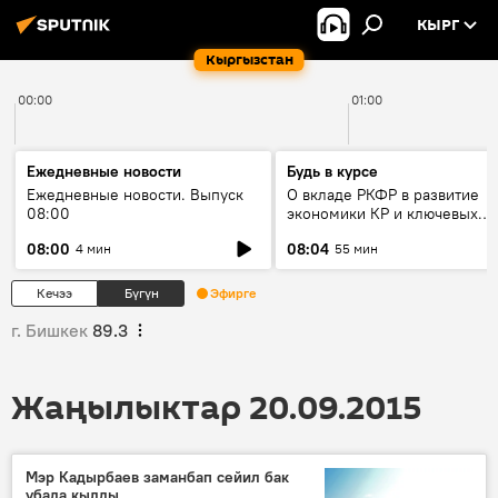
КЫРГ
Кыргызстан
00:00
01:00
Ежедневные новости
Будь в курсе
Ежедневные новости. Выпуск
О вкладе РКФР в развитие
08:00
экономики КР и ключевых
секторах до 2030 года
08:00
08:04
4 мин
55 мин
Кечээ
Бүгүн
Эфирге
г. Бишкек
89.3
Жаңылыктар 20.09.2015
Мэр Кадырбаев заманбап сейил бак
убада кылды