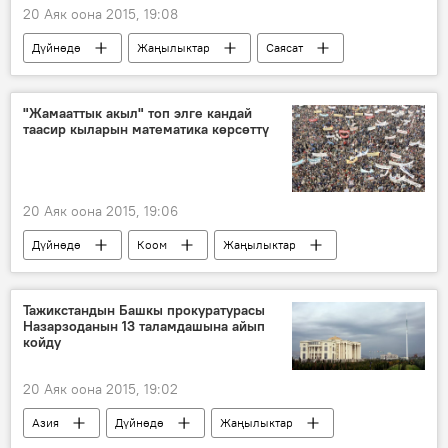
20 Аяк оона 2015, 19:08
Дүйнөдө
Жаңылыктар
Саясат
АКШ
Барак Обама
Эрик Фэннинг
армия
гей
министр
"Жамааттык акыл" топ элге кандай
таасир кыларын математика көрсөттү
20 Аяк оона 2015, 19:06
Дүйнөдө
Коом
Жаңылыктар
АКШ
окумуштуулар
математика
саясат таануучу
Тажикстандын Башкы прокуратурасы
Назарзоданын 13 таламдашына айып
койду
20 Аяк оона 2015, 19:02
Азия
Дүйнөдө
Жаңылыктар