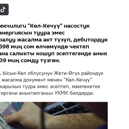
екчилиги "Көл-Кечүү" насостук
энергиясын туура эмес
алуу жасалма акт түзүп, дебитордук
698 миң сом өлчөмүндө чектеп
жана салыкты кошуп эсептегенде анык
09 миң сомду түзгөн.
.
Ысык-Көл облусунун Жети-Өгүз райондук
а жасалма документ менен "Көл-Кечүү"
карызын туура эмес эсептеп, мамлекетке
тиргени аныкталганын УКМК билдирди.