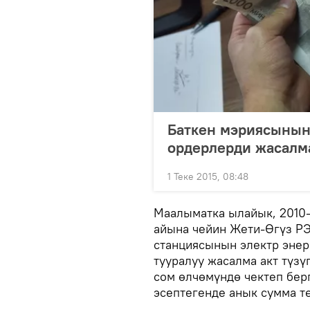
Баткен мэриясынын
ордерлерди жасалм
1 Теке 2015, 08:48
Маалыматка ылайык, 2010
айына чейин Жети-Өгүз РЭ
станциясынын электр энер
тууралуу жасалма акт түз
сом өлчөмүндө чектеп бер
эсептегенде анык сумма т