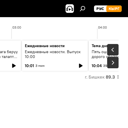
РУС
КЫРГ
03:00
04:00
Ежедневные новости
Тема дня
ага берүү
Ежедневные новости. Выпуск
Пять ошибок котор
 талаптар
10:00
дорого обойтись п
жилья
10:01
10:04
3 мин
39 мин
г. Бишкек
89.3