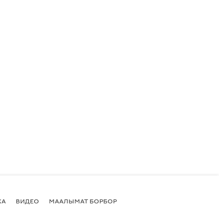
КА
ВИДЕО
МААЛЫМАТ БОРБОР