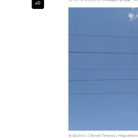
©
Sputnik
/ Сергей Пятаков
/
Медиабанкк