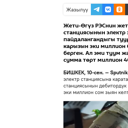
Жазылуу
Жети-Өгүз РЭСнин жет
станциясынын электр 
пайдалангандыгы туур
карызын эки миллион 
берген. Ал эми туум 
сумма төрт миллион 4
БИШКЕК, 10-сен. — Sputnik
электр станциясына карат
станциясынын дебитордук 
эки миллион сом зыян кел