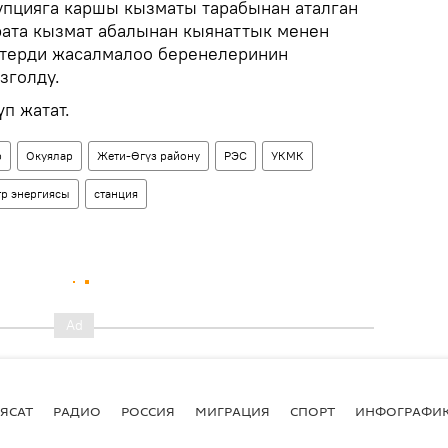
упцияга каршы кызматы тарабынан аталган
ата кызмат абалынан кыянаттык менен
ттерди жасалмалоо беренелеринин
зголду.
п жатат.
р
Окуялар
Жети-Өгүз району
РЭС
УКМК
тр энергиясы
станция
ЯСАТ
РАДИО
РОССИЯ
МИГРАЦИЯ
СПОРТ
ИНФОГРАФИ