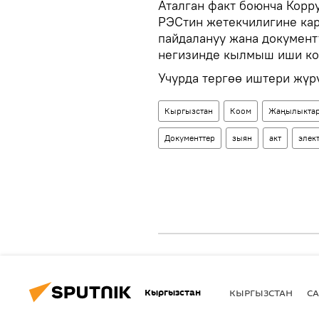
Аталган факт боюнча Корр
РЭСтин жетекчилигине кар
пайдалануу жана докумен
негизинде кылмыш иши ко
Учурда тергөө иштери жүрү
Кыргызстан
Коом
Жаңылыкта
Документтер
зыян
акт
элек
Кыргызстан
КЫРГЫЗСТАН
СА