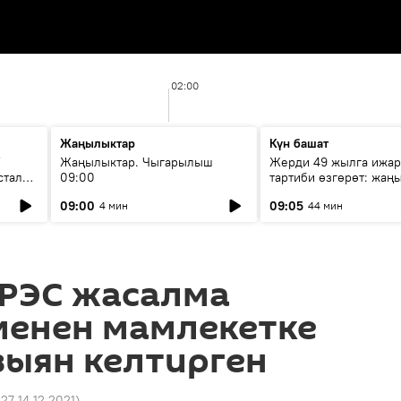
02:00
Жаңылыктар
Күн башат
F
Жаңылыктар. Чыгарылыш
Жерди 49 жылга ижар
стала
09:00
тартиби өзгөрөт: жаңы
эмнени көздөйт?
09:00
09:05
4 мин
44 мин
 РЭС жасалма
менен мамлекетке
 зыян келтирген
:27 14.12.2021
)