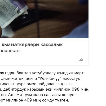
 кызматкерлери кассалык
алашкан
-жылдан баштап үстүбүздөгү жылдын март
Снин жетекчилиги "Көл-Кечүү" насостук
гиясын туура эмес пайдалангандыгы
үп, дебитордук карызын эки миллион 698 миң
ген. Ал эми туум жана салыкты кошуп
өрт миллион 409 миң сомду түзгөн.