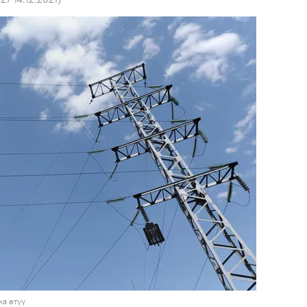
а өтүү