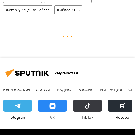
Жогорку Кеңешке шайлоо
Шайлоо-2015
Кыргызстан
КЫРГЫЗСТАН
САЯСАТ
РАДИО
РОССИЯ
МИГРАЦИЯ
СП
Telegram
VK
ТikТоk
Rutube