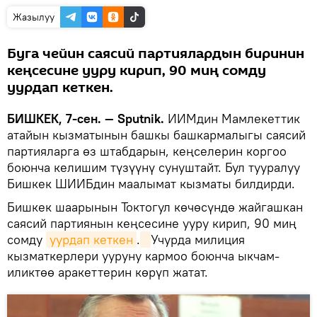
Жазылуу
Буга чейин саясий партиялардын биринин
кеңсесине ууру кирип, 90 миң сомду
уурдап кеткен.
БИШКЕК, 7-сен. — Sputnik.
ИИМдин Мамлекеттик
атайын кызматынын башкы башкармалыгы саясий
партияларга өз штабдарын, кеңселерин коргоо
боюнча келишим түзүүнү сунуштайт. Бул тууралуу
Бишкек ШИИБдин маалымат кызматы билдирди.
Бишкек шаарынын Токтогул көчөсүндө жайгашкан
саясий партиянын кеңсесине ууру кирип, 90 миң
сомду
уурдап кеткен
.
Учурда милиция
кызматкерлери ууруну кармоо боюнча ыкчам-
иликтөө аракеттерин көрүп жатат.