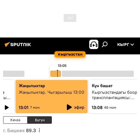
КЫРГ
Кыргызстан
13:05
Жаңылыктар
Күн башат
ела
Жаңылыктар. Чыгарылыш 13:00
Кыргызстандагы боор
еных
трансплантациясы:
жетишкендиктер жана 
эфир
13:01
13:08
7 мин
46 мин
келечеги
Кечээ
Бүгүн
г. Бишкек
89.3