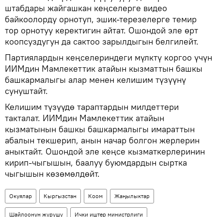
штабдары жайгашкан кеңселерге видео
байкоолорду орнотуп, эшик-терезелерге темир
тор орнотуу керектигин айтат. Ошондой эле өрт
коопсуздугун да сактоо зарылдыгын белгилейт.
Партиялардын кеңселериндеги мүлктү коргоо үчүн
ИИМдин Мамлекеттик атайын кызматтын башкы
башкармалыгы алар менен келишим түзүүнү
сунуштайт.
Келишим түзүүдө тараптардын милдеттери
такталат. ИИМдин Мамлекеттик атайын
кызматынын башкы башкармалыгы имараттын
абалын текшерип, анын начар болгон жерлерин
аныктайт. Ошондой эле кеңсе кызматкерлеринин
кирип-чыгышын, баалуу буюмдардын сыртка
чыгышын көзөмөлдөйт.
Окуялар
Кыргызстан
Коом
Жаңылыктар
Шайлоонун жүрүшү
Ички иштер министрлиги