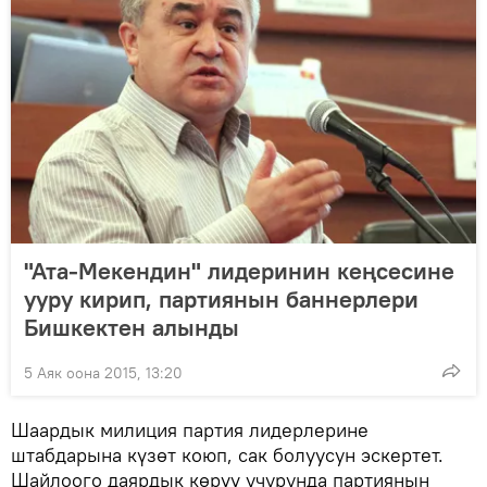
"Ата-Мекендин" лидеринин кеңсесине
ууру кирип, партиянын баннерлери
Бишкектен алынды
5 Аяк оона 2015, 13:20
Шаардык милиция партия лидерлерине
штабдарына күзөт коюп, сак болуусун эскертет.
Шайлоого даярдык көрүү учурунда партиянын