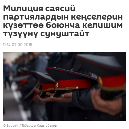
Милиция саясий
партиялардын кеңселерин
күзөттөө боюнча келишим
түзүүнү сунуштайт
11:14 07.09.2015
©
Sputnik / Табылды Кадырбеков