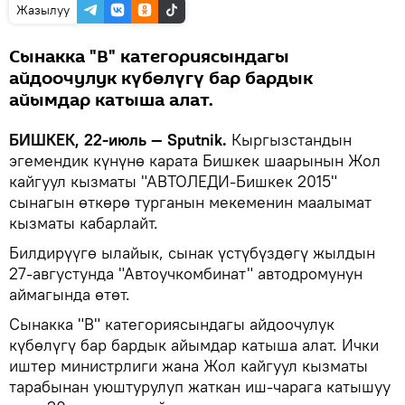
Жазылуу
Сынакка "В" категориясындагы
айдоочулук күбөлүгү бар бардык
айымдар катыша алат.
БИШКЕК, 22-июль — Sputnik.
Кыргызстандын
эгемендик күнүнө карата Бишкек шаарынын Жол
кайгуул кызматы "АВТОЛЕДИ-Бишкек 2015"
сынагын өткөрө турганын мекеменин маалымат
кызматы кабарлайт.
Билдирүүгө ылайык, сынак үстүбүздөгү жылдын
27-августунда "Автоучкомбинат" автодромунун
аймагында өтөт.
Сынакка "В" категориясындагы айдоочулук
күбөлүгү бар бардык айымдар катыша алат. Ички
иштер министрлиги жана Жол кайгуул кызматы
тарабынан уюштурулуп жаткан иш-чарага катышуу