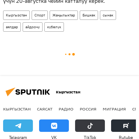
үчүн 20-августка чейин катталуу керек.
Кыргызстан
Спорт
Жаңылыктар
Бишкек
сынак
аялдар
айдоочу
күбөлүк
Кыргызстан
КЫРГЫЗСТАН
САЯСАТ
РАДИО
РОССИЯ
МИГРАЦИЯ
СП
Telegram
VK
ТikТоk
Rutube