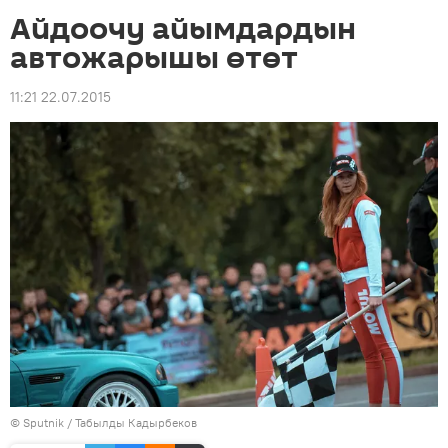
Айдоочу айымдардын
автожарышы өтөт
11:21 22.07.2015
©
Sputnik / Табылды Кадырбеков