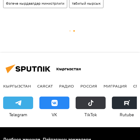
Өзгөчө кырдаалдар министрлиги
табигый кырсык
Кыргызстан
КЫРГЫЗСТАН
САЯСАТ
РАДИО
РОССИЯ
МИГРАЦИЯ
СП
Telegram
VK
ТikТоk
Rutube
Долбоор жөнүндө
Пайдалануу эрежелери