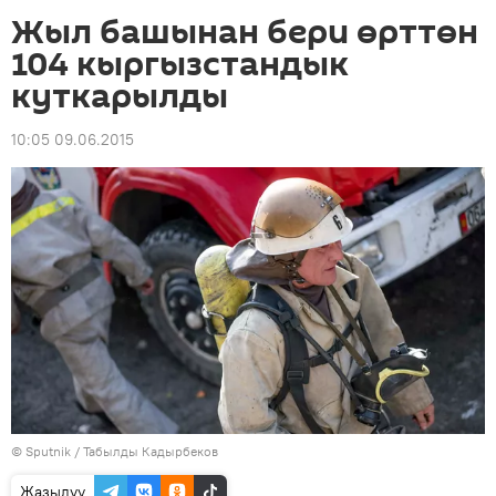
Жыл башынан бери өрттөн
104 кыргызстандык
куткарылды
10:05 09.06.2015
©
Sputnik / Табылды Кадырбеков
Жазылуу