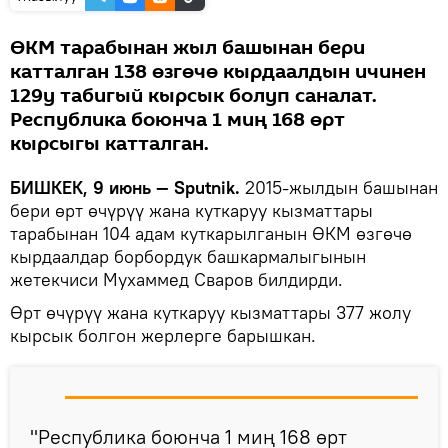
ӨКМ тарабынан жыл башынан бери
катталган 138 өзгөчө кырдаалдын ичинен
129у табигый кырсык болуп саналат.
Республика боюнча 1 миң 168 өрт
кырсыгы катталган.
БИШКЕК, 9 июнь — Sputnik.
2015-жылдын башынан
бери өрт өчүрүү жана куткаруу кызматтары
тарабынан 104 адам куткарылганын ӨКМ өзгөчө
кырдаалдар борбордук башкармалыгынын
жетекчиси Мухаммед Сваров билдирди.
Өрт өчүрүү жана куткаруу кызматтары 377 жолу
кырсык болгон жерлерге барышкан.
"Республика боюнча 1 миң 168 өрт