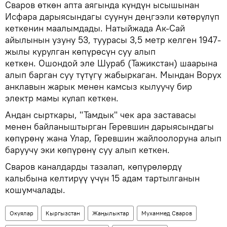
Сваров өткөн апта аягында күндүн ысышынан
Исфара дарыясындагы суунун деңгээли көтөрүлүп
кеткенин маалымдады. Натыйжада Ак-Сай
айылынын узуну 53, туурасы 3,5 метр келген 1947-
жылы курулган көпүрөсүн суу алып
кеткен. Ошондой эле Шураб (Тажикстан) шаарына
алып барган суу түтүгү жабыркаган. Мындан Ворух
анклавын жарык менен камсыз кылуучу бир
электр мамы кулап кеткен.
Андан сырткары, "Тамдык" чек ара заставасы
менен байланыштырган Геревшин дарыясындагы
көпүрөнү жана Улар, Геревшин жайлоолоруна алып
баруучу эки көпүрөнү суу алып кеткен.
Сваров каналдарды тазалап, көпүрөлөрдү
калыбына келтирүү үчүн 15 адам тартылганын
кошумчалады.
Окуялар
Кыргызстан
Жаңылыктар
Мухаммед Сваров