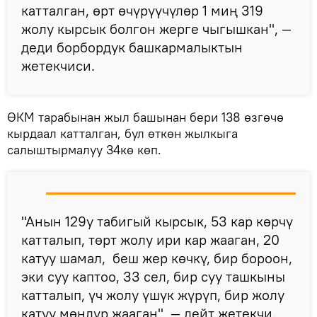
катталган, өрт өчүрүүчүлөр 1 миң 319
жолу кырсык болгон жерге чыгышкан", —
деди борбордук башкармалыктын
жетекчиси.
ӨКМ тарабынан жыл башынан бери 138 өзгөчө
кырдаал катталган, бул өткөн жылкыга
салыштырмалуу 34кө көп.
"Анын 129у табигый кырсык, 53 кар көрчү
катталып, төрт жолу ири кар жааган, 20
катуу шамал, беш жер көчкү, бир бороон,
эки суу каптоо, 33 сел, бир суу ташкыны
катталып, үч жолу үшүк жүрүп, бир жолу
катуу мөндүр жааган", — дейт жетекчи.