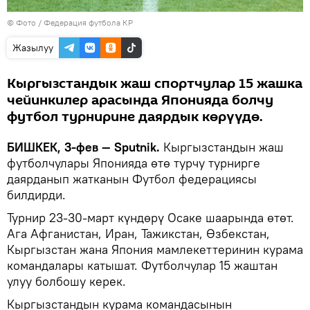
© Фото / Федерация футбола КР
Жазылуу
Кыргызстандык жаш спортчулар 15 жашка
чейинкилер арасында Японияда болчу
футбол турнирине даярдык көрүүдө.
БИШКЕК, 3-фев — Sputnik.
Кыргызстандын жаш
футболчулары Японияда өтө турчу турнирге
даярданып жатканын Футбол федерациясы
билдирди.
Турнир 23-30-март күндөрү Осаке шаарында өтөт.
Ага Афганистан, Иран, Тажикстан, Өзбекстан,
Кыргызстан жана Япония мамлекеттеринин курама
командалары катышат. Футболчулар 15 жаштан
улуу болбошу керек.
Кыргызстандын курама командасынын