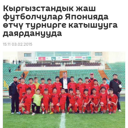
Кыргызстандык жаш
футболчулар Японияда
өтчү турнирге катышууга
даярданууда
15:11 03.02.2015