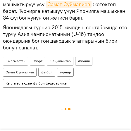
машыктыруучусу
Самат Суймалиев
жетектеп
барат. Турнирге катышуу үчүн Японияга машыккан
34 футболчунун он жетиси барат.
Япониядагы турнир 2015-жылдын сентябрында өтө
турчу Азия чемпионатынын (U-16) тандоо
оюндарына болгон даярдык этаптарынын бири
болуп саналат.
Кыргызстан
Спорт
Жаңылыктар
Япония
Самат Суймалиев
футбол
турнир
Кыргызстандын футбол федерациясы