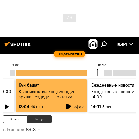
КЫРГ
Кыргызстан
13:00
13:56
Күн башат
Ежедневные новости
13:00
Кыргызстанда мөңгүлөрдүн
Ежедневные новости. 
эриши тездеди — токтотуу
14:00
мүмкүн эмеспи?
эфир
13:04
14:01
46 мин
5 мин
Кечээ
Бүгүн
г. Бишкек
89.3