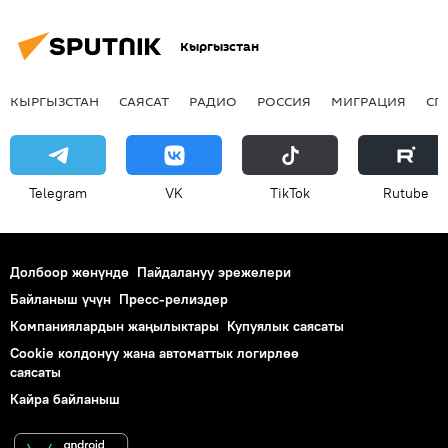
Кыргызстан
КЫРГЫЗСТАН
САЯСАТ
РАДИО
РОССИЯ
МИГРАЦИЯ
СП
Telegram
VK
ТikТоk
Rutube
Долбоор жөнүндө
Пайдалануу эрежелери
Байланыш үчүн
Пресс-релиздер
Компаниялардын жаңылыктары
Купуялык саясаты
Cookie колдонуу жана автоматтык логирлөө
саясаты
Кайра байланыш