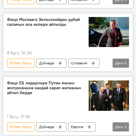
Евробиримдик
энергетика
Саясат
Фицо Москвага Зеленскийдин дубай
саламын ала келери айтылды
8 Бугу, 10:34
Роберт Фицо
Дүйнөдө
Словакия
Дагы
5
Украина
Россия
Жеңиш күнү
кайрылуу
Фицо ЕБ лидерлери Путин менен
жолукканына кандай карап жатканын
Россиянын Донбассты коргоо боюнча атайын операциясы
айтып берди
1 Бугу, 17:30
Роберт Фицо
Дүйнөдө
Европа
Дагы
3
Словакия
Россия
9-май