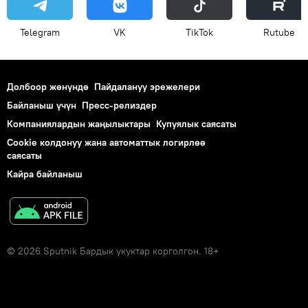
Telegram
VK
ТikТоk
Rutube
Долбоор жөнүндө
Пайдалануу эрежелери
Байланыш үчүн
Пресс-релиздер
Компаниялардын жаңылыктары
Купуялык саясаты
Cookie колдонуу жана автоматтык логирлөө
саясаты
Кайра байланыш
© 2026 Sputnik Бардык укуктар корголгон. 18+