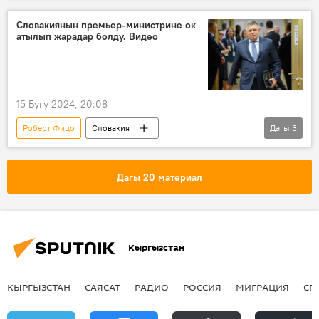
Словакиянын премьер-министрине ок
атылып жарадар болду. Видео
15 Бугу 2024, 20:08
Роберт Фицо
Словакия
Дагы
3
премьер-министр
кол салуу
Дүйнөдө
Дагы 20 материал
Кыргызстан
КЫРГЫЗСТАН
САЯСАТ
РАДИО
РОССИЯ
МИГРАЦИЯ
СП