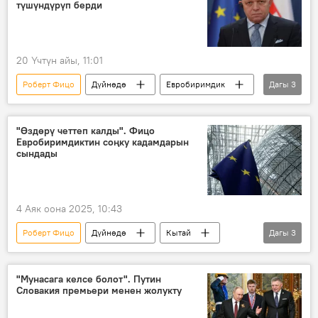
түшүндүрүп берди
20 Үчтүн айы, 11:01
Роберт Фицо
Дүйнөдө
Евробиримдик
Дагы
3
АКШ
Миграция
Саясат
"Өздөрү четтеп калды". Фицо
Евробиримдиктин соңку кадамдарын
сындады
4 Аяк оона 2025, 10:43
Роберт Фицо
Дүйнөдө
Кытай
Дагы
3
Европа биримдиги
Батыш
Геосаясат
"Мунасага келсе болот". Путин
Словакия премьери менен жолукту