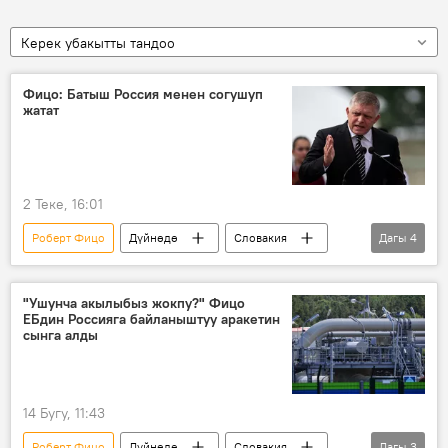
Керек убакытты тандоо
Фицо: Батыш Россия менен согушуп
жатат
2 Теке, 16:01
Роберт Фицо
Дүйнөдө
Словакия
Дагы
4
Батыш
Украина
жалданма
тынчтык
"Ушунча акылыбыз жокпу?" Фицо
ЕБдин Россияга байланыштуу аракетин
сынга алды
14 Бугу, 11:43
Роберт Фицо
Дүйнөдө
Словакия
Дагы
3