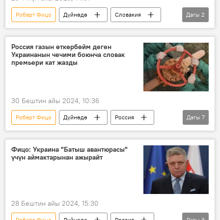
Роберт Фицо
Дүйнөдө
Словакия
Дагы
2
Братислава
Владимир Путин
Россия газын өткөрбөйм деген
Украинанын чечими боюнча словак
премьери кат жазды
30 Бештин айы 2024, 10:36
Роберт Фицо
Дүйнөдө
Россия
Дагы
7
Украина
Словакия
газ
транзит
каатчылык
эскертүү
Фицо: Украина "Батыш авантюрасы"
үчүн аймактарынан ажырайт
кат
28 Бештин айы 2024, 15:30
Роберт Фицо
Дүйнөдө
Россия
Дагы
3