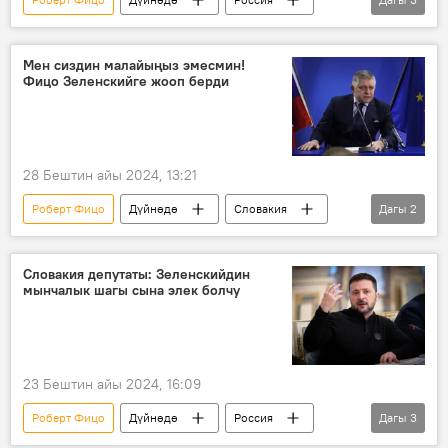
Саясат
Украина
Россиянын Донбассты коргоо боюнча атайын операциясы
Мен сиздин малайыңыз эмесмин!
Фицо Зеленскийге жооп берди
28 Бештин айы 2024, 13:21
Роберт Фицо
Дүйнөдө
Словакия
Дагы
2
Украина
Саясат
Словакия депутаты: Зеленскийдин
мынчалык шагы сына элек болчу
23 Бештин айы 2024, 16:09
Роберт Фицо
Дүйнөдө
Россия
Дагы
3
Словакия
Батыш
Любош Блага