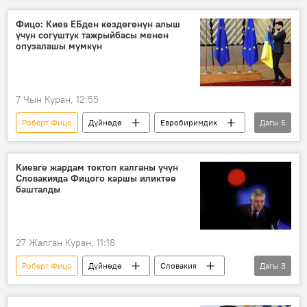
Фицо: Киев ЕБден көздөгөнүн алыш
үчүн согуштук тажрыйбасы менен
опузалашы мүмкүн
7 Чын Куран, 12:55
Роберт Фицо
Дүйнөдө
Евробиримдик
Дагы
5
Украина
мүчө
согуш
тажрыйба
опузалоо
Киевге жардам токтоп калганы үчүн
Словакияда Фицого каршы иликтөө
башталды
27 Жалган Куран, 11:18
Роберт Фицо
Дүйнөдө
Словакия
Дагы
3
Украина
полиция
мунай