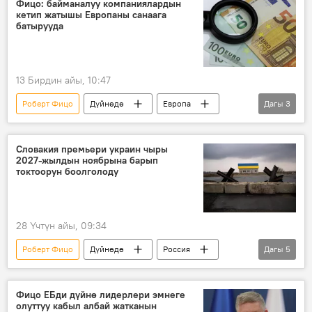
Фицо: байманалуу компаниялардын
кетип жатышы Европаны санаага
батырууда
13 Бирдин айы, 10:47
Роберт Фицо
Дүйнөдө
Европа
Дагы
3
компания
Экономика
стресс
Словакия премьери украин чыры
2027-жылдын ноябрына барып
токтоорун боолголоду
28 Үчтүн айы, 09:34
Роберт Фицо
Дүйнөдө
Россия
Дагы
5
Украина
Европа
атайын операция
газ
импорт
Фицо ЕБди дүйнө лидерлери эмнеге
олуттуу кабыл албай жатканын