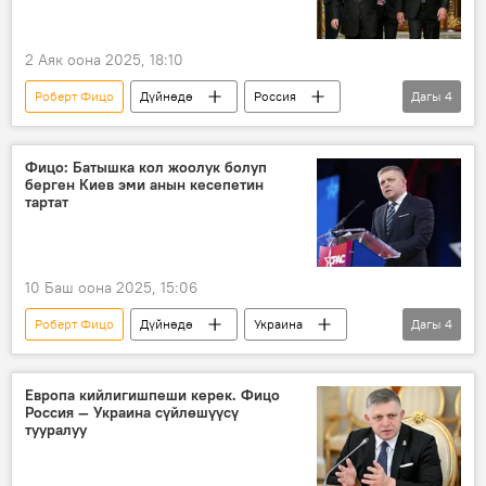
2 Аяк оона 2025, 18:10
Роберт Фицо
Дүйнөдө
Россия
Дагы
4
Словакия
Украина
Батыш
Владимир Путин
Фицо: Батышка кол жоолук болуп
берген Киев эми анын кесепетин
тартат
10 Баш оона 2025, 15:06
Роберт Фицо
Дүйнөдө
Украина
Дагы
4
Батыш
Россия
кесепет
колдонуу
Европа кийлигишпеши керек. Фицо
Россия — Украина сүйлөшүүсү
тууралуу