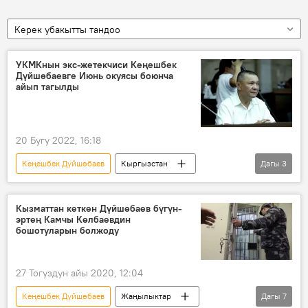
Керек убакытты тандоо
УКМКнын экс-жетекчиси Кеңешбек
Дүйшөбаевге Июнь окуясы боюнча
айып тагылды
20 Бугу 2022, 16:18
Кеңешбек Дүйшөбаев
Кыргызстан
Дагы
3
Окуялар
Июнь окуясы
айыптоо
Кызматтан кеткен Дүйшөбаев бүгүн-
эртең Камчы Көлбаевдин
бошотуларын болжоду
27 Тогуздун айы 2020, 12:04
Кеңешбек Дүйшөбаев
Жаңылыктар
Дагы
7