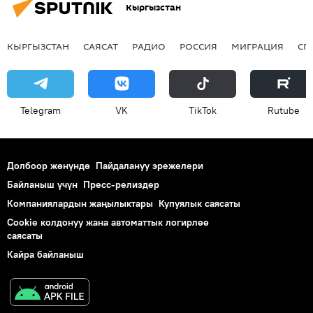
Кыргызстан
сот
арыз
КЫРГЫЗСТАН
САЯСАТ
РАДИО
РОССИЯ
МИГРАЦИЯ
СП
Telegram
VK
ТikТоk
Rutube
Долбоор жөнүндө
Пайдалануу эрежелери
Байланыш үчүн
Пресс-релиздер
Компаниялардын жаңылыктары
Купуялык саясаты
Cookie колдонуу жана автоматтык логирлөө
саясаты
Кайра байланыш