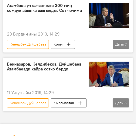
жарлык
кызмат
Атамбаев үч саясатчыга 300 миң
сомдук айыпка жыгылды. Сот чечими
28 Бирдин айы 2019, 14:29
Кеңешбек Дүйшөбаев
Коом
Дагы
7
Кыргызстан
Жаңылыктар
Саясат
Алмазбек Атамбаев
Азимбек Бекназаров
Бекназаров, Келдибеков, Дүйшөбаев
Атамбаевди кайра сотко берди
Ахматбек Келдибеков
сот
айып
11 Үчтүн айы 2019, 14:29
Кеңешбек Дүйшөбаев
Кыргызстан
Дагы
8
Коом
Жаңылыктар
Саясат
Алмазбек Атамбаев
Азимбек Бекназаров
Ахматбек Келдибеков
Жогорку сот