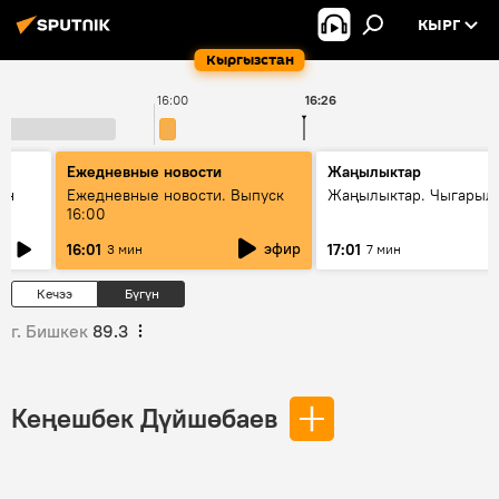
КЫРГ
Кыргызстан
16:00
16:26
1
Ежедневные новости
Жаңылыктар
ан
Ежедневные новости. Выпуск
Жаңылыктар. Чыгарыл
16:00
эфир
16:01
17:01
3 мин
7 мин
Кечээ
Бүгүн
г. Бишкек
89.3
Кеңешбек Дүйшөбаев