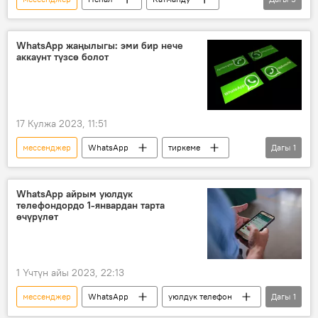
каршылык
акция
тик учак
эвакуация
оппозиция
WhatsApp жаңылыгы: эми бир нече
аккаунт түзсө болот
17 Кулжа 2023, 11:51
мессенджер
WhatsApp
тиркеме
Дагы
1
мобилдик тиркеме
WhatsApp айрым уюлдук
телефондордо 1-январдан тарта
өчүрүлөт
1 Үчтүн айы 2023, 22:13
мессенджер
WhatsApp
уюлдук телефон
Дагы
1
чектөө