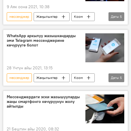
9 Аяк оона 2021, 10:38
мессенджер
Жаңылыктар
Коом
Дагы
5
Дүйнөдө
Facebook
WhatsApp
жазышуу
даттануу
WhatsApp аркылуу жазышкандарды
эми Telegram мессенджерине
көчүрүүгө болот
28 Үчтүн айы 2021, 13:15
мессенджер
Жаңылыктар
Коом
Дагы
5
Дүйнөдө
Telegram
жазышуу
көчүрүү
WhatsApp
Мессенджердеги эски жазышууларды
жаңы смартфонго көчүрүүнүн жолу
айтылды
21 Бештин айы 2020, 08:32