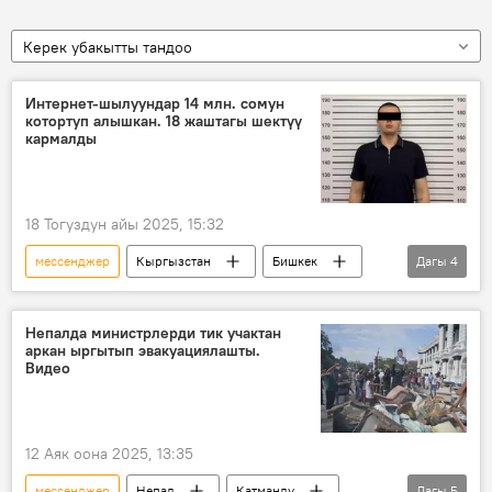
Керек убакытты тандоо
Интернет-шылуундар 14 млн. сомун
котортуп алышкан. 18 жаштагы шектүү
кармалды
18 Тогуздун айы 2025, 15:32
мессенджер
Кыргызстан
Бишкек
Дагы
4
алдамчылык
акча
УКМК
Сүрөт
Непалда министрлерди тик учактан
аркан ыргытып эвакуациялашты.
Видео
12 Аяк оона 2025, 13:35
мессенджер
Непал
Катманду
Дагы
5