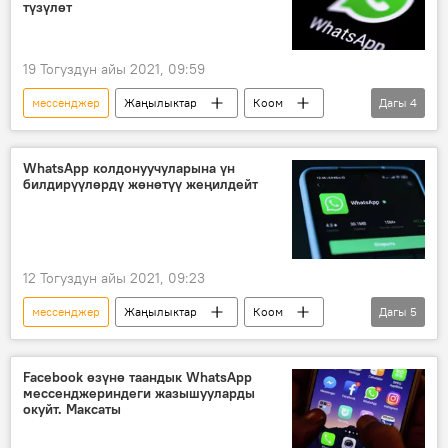
түзүлөт
19 Тогуздун айы 2021, 09:59
мессенджер
Жаңылыктар
Коом
Дагы
4
жазышуу
билдирүү
реакция
WhatsApp
WhatsApp колдонуучуларына үн
билдирүүлөрдү жөнөтүү жеңилдейт
12 Тогуздун айы 2021, 09:23
мессенджер
Жаңылыктар
Коом
Дагы
5
Дүйнөдө
билдирүү
үн
жазуу
WhatsApp
Facebook өзүнө таандык WhatsApp
мессенджериндеги жазышууларды
окуйт. Максаты