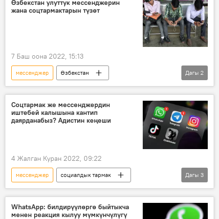
Өзбекстан улуттук мессенджерин
жана соцтармактарын түзөт
7 Баш оона 2022, 15:13
мессенджер
Өзбекстан
Дагы
2
социалдык тармак
долбоор
Соцтармак же мессенджердин
иштебей калышына кантип
даярданабыз? Адистин кеңеши
4 Жалган Куран 2022, 09:22
мессенджер
социалдык тармак
Дагы
3
маалымат
коопсуздук
Дүйнөдө
WhatsApp: билдирүүлөргө быйтыкча
менен реакция кылуу мүмкүнчүлүгү