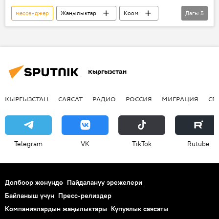
мессенджер
Жаңылыктар
Коом
Дагы
5
Дүйнөдө
смартфон
көчүрүү
жазышуу
чат
Кыргызстан
КЫРГЫЗСТАН
САЯСАТ
РАДИО
РОССИЯ
МИГРАЦИЯ
СП
Telegram
VK
ТikТоk
Rutube
Долбоор жөнүндө
Пайдалануу эрежелери
Байланыш үчүн
Пресс-релиздер
Компаниялардын жаңылыктары
Купуялык саясаты