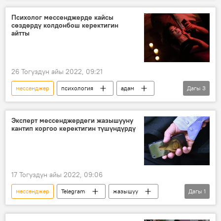
Психолог мессенджерде кайсы
сөздөрдү колдонбош керектигин
айтты
26 Тогуздун айы 2022, 09:21
мессенджер
психология
адам
Дагы
3
билдирүү
сөз
мамиле
Эксперт мессенджердеги жазышууну
кантип коргоо керектигин түшүндүрдү
17 Тогуздун айы 2022, 09:06
мессенджер
Telegram
жазышуу
Дагы
1
сыр сөз