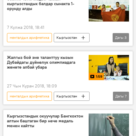
кыргызстандык балдар сынакта 1-
орунду алды
7 Кулжа 2018, 18:41
менталдык арифметика
Кыргызстан
Дагы
3
Коом
Жаңылыктар
Ысык-Көл
Жалгыз бой эне таланттуу кызын
Дубайдагы дүйнөлүк олимпиадага
жөнөтө албай убара
1:59
27 Чын Куран 2018, 18:09
менталдык арифметика
Кыргызстан
Дагы
7
Коом
Жаңылыктар
Мультимедиа
Видео
жардам
олимпиада
Кыргызстандык окуучулар Бангкоктон
алтын баштаган бир нече медаль
окуучу
менен кайтты