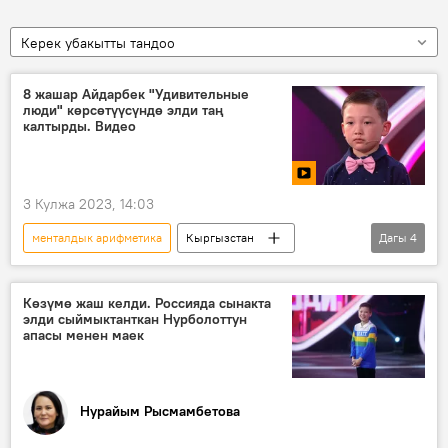
Керек убакытты тандоо
8 жашар Айдарбек "Удивительные
люди" көрсөтүүсүндө элди таң
калтырды. Видео
3 Кулжа 2023, 14:03
менталдык арифметика
Кыргызстан
Дагы
4
Бишкек
акыл
Россия
Видео
Көзүмө жаш келди. Россияда сынакта
элди сыймыктанткан Нурболоттун
апасы менен маек
Нурайым Рысмамбетова