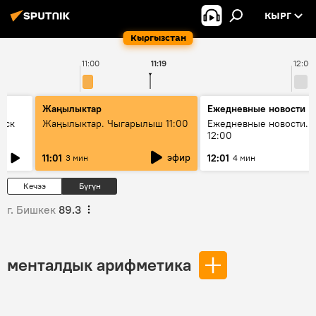
КЫРГ
Кыргызстан
11:00
11:19
12:00
Жаңылыктар
Ежедневные новости
уск
Жаңылыктар. Чыгарылыш 11:00
Ежедневные новости. 
12:00
эфир
11:01
12:01
3 мин
4 мин
Кечээ
Бүгүн
г. Бишкек
89.3
менталдык арифметика