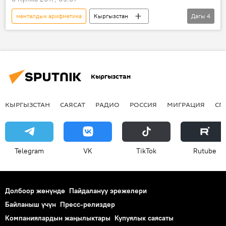
менталдык арифметика
Кыргызстан
Дагы
4
Коом
Жаңылыктар
бала
олимпиада
Кыргызстан
КЫРГЫЗСТАН
САЯСАТ
РАДИО
РОССИЯ
МИГРАЦИЯ
СП
Telegram
VK
ТikТоk
Rutube
Долбоор жөнүндө
Пайдалануу эрежелери
Байланыш үчүн
Пресс-релиздер
Компаниялардын жаңылыктары
Купуялык саясаты