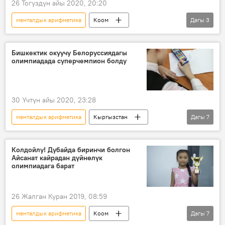
26 Тогуздун айы 2020, 20:20
менталдык арифметика
Коом
Дагы
3
Кыргызстан
маек
сынак
Бишкектик окуучу Белоруссиядагы
олимпиадада суперчемпион болду
30 Үчтүн айы 2020, 23:28
менталдык арифметика
Кыргызстан
Дагы
7
Коом
Жаңылыктар
Бишкек
Беларусь
окуучу
олимпиада
Колдойлу! Дубайда биринчи болгон
Айсанат кайрадан дүйнөлүк
чемпион
олимпиадага барат
26 Жалган Куран 2019, 08:59
менталдык арифметика
Коом
Дагы
7