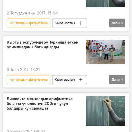
2 Тогуздун айы 2017, 15:04
менталдык арифметика
Кыргызстан
Дагы
6
Дүйнөдө
Коом
Жаңылыктар
илим
медаль
олимпиада
Кыргыз өспүрүмдөрү Түркияда өткөн
олимпиаданы багындырды
3 Теке 2017, 18:21
менталдык арифметика
Кыргызстан
Дагы
4
Коом
Жаңылыктар
Түркия
олимпиада
Бишкекте менталдык арифметика
боюнча үч өлкөнүн 200гө чукул
балдары күч сынашат
3 Кулжа 2017, 09:07