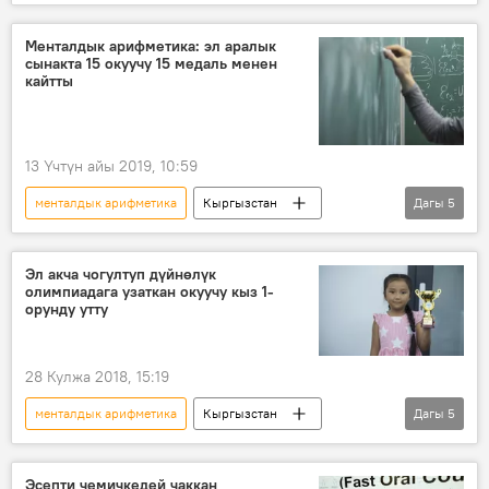
Жаңылыктар
Кыргызстан
Айсанат Женишева
жардам
Менталдык арифметика: эл аралык
сынакта 15 окуучу 15 медаль менен
колдоо
олимпиада
Анталья
кайтты
13 Үчтүн айы 2019, 10:59
менталдык арифметика
Кыргызстан
Дагы
5
Коом
Жаңылыктар
окуучу
олимпиада
жеңиш
Эл акча чогултуп дүйнөлүк
олимпиадага узаткан окуучу кыз 1-
орунду утту
28 Кулжа 2018, 15:19
менталдык арифметика
Кыргызстан
Дагы
5
Коом
Жаңылыктар
Дубай
олимпиада
жеңиш
Эсепти чемичкедей чаккан