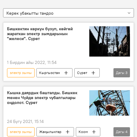
Керек убакытты тандоо
Бишкектин көркүн бузуп, көйгөй
жараткан электр зымдарынын
"желеси". Сүрөт
1 Бирдин айы 2022, 11:54
электр зымы
Кыргызстан
Сүрөт
Дагы
3
Бишкек
желек
кабель
Кышка даярдык башталды. Бишкек
менен Чүйдө электр чубалгылары
оңдолот. Сүрөт
24 Бугу 2021, 15:14
электр зымы
Жаңылыктар
Коом
Дагы
4