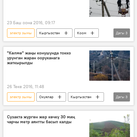
23 Баш оона 2016, 09:17
электр зымы
Кыргызстан
Коом
Дагы
3
Жаңылыктар
чыңалуу
"Түндүк Электр" ишканасы
"Көлмө" жаңы конушунда токко
урунган жаран ооруканага
жаткырылды
26 Теке 2016, 11:48
электр зымы
Окуялар
Кыргызстан
Дагы
3
Жаңылыктар
кырсык
жабырлануучу
Сузакта жүргөн жер көчкү 30 миң
чарчы метр аянтты басып калды