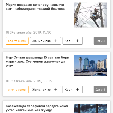
Нарын
дарыя
Мэрия шаардын көчөлөрүн ашыкча
зым, кабелдерден тазалай баштады
18 Жетинин айы 2019, 15:30
электр зымы
Жаңылыктар
Коом
Дагы
3
Кыргызстан
Бишкек мэриясы
оңдоо
Нур-Султан шаарында 15 сааттан бери
жарык жок. Суу менен жылуулук да
өчтү
10 Жетинин айы 2019, 18:05
электр зымы
Жаңылыктар
Коом
Дагы
5
Азия
Дүйнөдө
Казакстан
суук
электр энергиясы
Казакстанда телефонун зарядга коюп
уктап калган кыз көз жумду