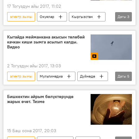
17 Тогуздун айы 2017, 11:02
электр зымы
Окуялар
Кыргызстан
Дагы
3
Жаңылыктар
Чүй облусу
электр жарыгы
Кытайда мейманкана акысын төлөбөй
качкан киши зымга асылып калды.
Видео
2 Тогуздун айы 2017, 13:03
электр зымы
Мультимедиа
Дүйнөдө
Дагы
5
Коом
Видео
Жаңылыктар
Кытай
качуу
Бишкектин айрым бөлүктөрүндө
жарык өчөт. Тизме
15 Баш оона 2017, 20:03