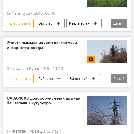
12 Чын Куран 2016, 09:16
электр зымы
Окуялар
Кыргызстан
Дагы
4
Жаңылыктар
Сузак району
Жер көчкү
Электр зымына илинип калган эчки
интернетти жарды
Жалал-Абад облусунда жүргөн жер көчкү
30 Жалган Куран 2016, 18:40
электр зымы
Дүйнөдө
Видеоклуб
Дагы
3
Жаңылыктар
Греция
эчки
CASA-1000 долбоорунун май айында
башталышы күтүлүүдө
17 Жалган Куран 2016, 17:24