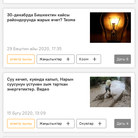
Кыргызстан
кыш
күз
кышка даярдык
30-декабрда Бишкектин кайсы
райондорунда жарык өчөт? Тизме
29 Бештин айы 2020, 17:35
электр зымы
Жаңылыктар
Коом
Дагы
6
Кыргызстан
Бишкек
район
көчө
электр жарыгы
оңдоо
Суу кечип, куюнда калып, Нарын
суусунун үстүнөн зым тарткан
энергетиктер. Видео
15 Бугу 2020, 13:09
электр зымы
Жаңылыктар
Окуялар
Дагы
4
Кыргызстан
"Чыгышэлектро" ишканасы