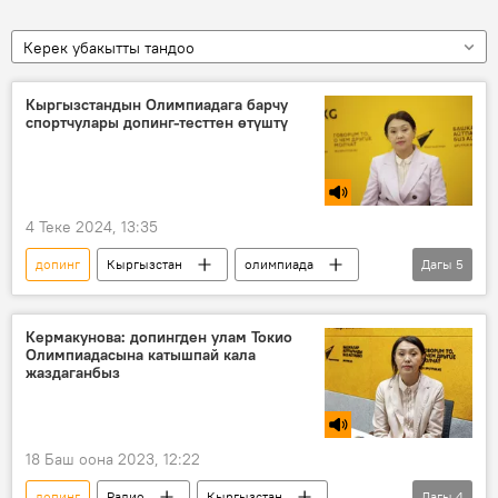
Керек убакытты тандоо
Кыргызстандын Олимпиадага барчу
спортчулары допинг-тесттен өтүштү
4 Теке 2024, 13:35
допинг
Кыргызстан
олимпиада
Дагы
5
тест
медицина
Спорт
Нургүл Кермакунова
Кермакунова: допингден улам Токио
Олимпиадасына катышпай кала
Олимпиада оюндары — 2024
жаздаганбыз
18 Баш оона 2023, 12:22
допинг
Радио
Кыргызстан
Дагы
4