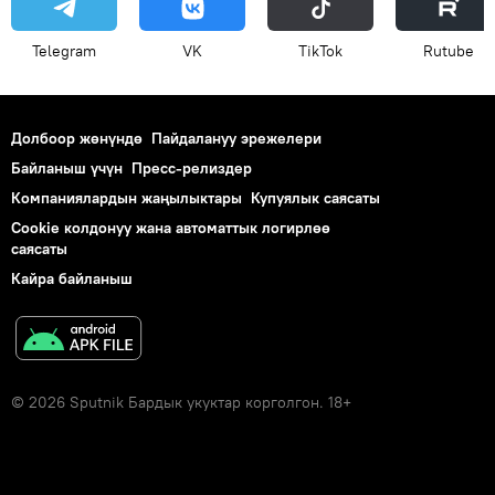
Telegram
VK
ТikТоk
Rutube
Долбоор жөнүндө
Пайдалануу эрежелери
Байланыш үчүн
Пресс-релиздер
Компаниялардын жаңылыктары
Купуялык саясаты
Cookie колдонуу жана автоматтык логирлөө
саясаты
Кайра байланыш
© 2026 Sputnik Бардык укуктар корголгон. 18+