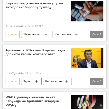
Кыргызстанда алгачкы жолу улуттук
антидопинг борбору түзүлдү
4 Баш оона 2020, 12:07
допинг
Жаңылыктар
Кыргызстан
Дагы
2
Спорт
борбор
Арпачиев: 2020-жылы Кыргызстанда
допингге каршы конгресс өтөт
3 Үчтүн айы 2020, 15:28
допинг
Радио
Кыргызстан
Дагы
3
Спорт
жоопкерчилик
конгресс
WADA уюмунун максаты эмне?
Клоунада же британиялыктардын
кутуму