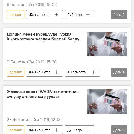
9 Бештин айы 2019, 18:02
допинг
Жаңылыктар
Дүйнөдө
Дагы
2
Спорт
Россия
Допинг менен күрөшүүдө Түркия
Кыргызстанга жардам бермей болду
2 Бештин айы 2019, 15:38
допинг
Жаңылыктар
Кыргызстан
Дагы
4
Спорт
Азербайжан
жаштар
күрөш
Жазалаш керек! WADA комитетинин
сунушу эмнени каңкуулайт
27 Жетинин айы 2019, 18:18
допинг
Жаңылыктар
Дүйнөдө
Дагы
8