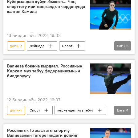
Күйөрмандар күйүп-бышып... Чоң
спорттогу ири жаңжалдын чордонунда
калган Камила
13 Бирдин айы 2022, 19:03
допинг
Дүйнөдө
Спорт
Дагы
6
Жаңжал
Геосаясат
олимпиада
анализ
тест
Камила Валиева
Валиева боюнча кырдаал. Россиянын
Көркөм муз тебүү федерациясынын
билдирүүсү
12 Бирдин айы 2022, 16:07
допинг
Спорт
көркөмдөп муз тебүү
Дагы
4
олимпиада
Россия
Пекин Олимпиадасы
Камила Валиева
Россиялык 15 жаштагы спортчу
Валиеванын тегерегиндеги допинг