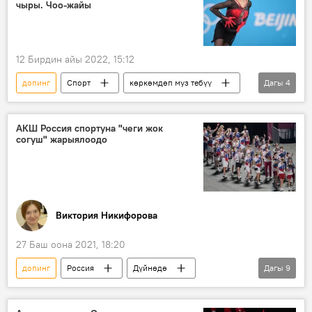
чыры. Чоо-жайы
12 Бирдин айы 2022, 15:12
допинг
Спорт
көркөмдөп муз тебүү
Дагы
4
олимпиада
Россия
Пекин Олимпиадасы
Камила Валиева
АКШ Россия спортуна "чеги жок
согуш" жарыялоодо
Виктория Никифорова
27 Баш оона 2021, 18:20
допинг
Россия
Дүйнөдө
Дагы
9
Ой-пикир
Спорт
Колумнисттер
АКШ
комиссия
олимпиада