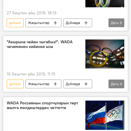
27 Бештин айы 2019, 18:13
допинг
Жаңылыктар
Дүйнөдө
Дагы
6
Спорт
Саясат
олимпиада
WADA
комитет
Токио
"Акырына чейин чыгабыз!". WADA
чечиминен кийинки ыза
10 Бештин айы 2019, 11:15
допинг
Жаңылыктар
Дүйнөдө
Дагы
4
Спорт
Саясат
чечим
WADA
WADA Россиянын спортчуларын төрт
жылга мелдештерден четтетти