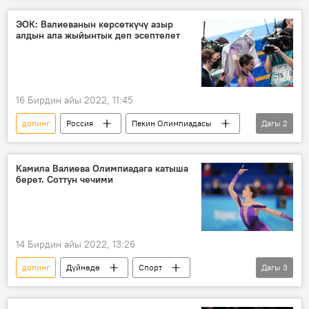
Сүрөт түрмөк
Сүрөт
ЭОК: Валиеванын көрсөткүчү азыр
алдын ала жыйынтык деп эсептелет
16 Бирдин айы 2022, 11:45
допинг
Россия
Пекин Олимпиадасы
Дагы
2
Камила Валиева
чыр
Камила Валиева Олимпиадага катыша
берет. Соттун чечими
14 Бирдин айы 2022, 13:26
допинг
Дүйнөдө
Спорт
Дагы
3
Пекин
олимпиада
Россия
Камила Валиева