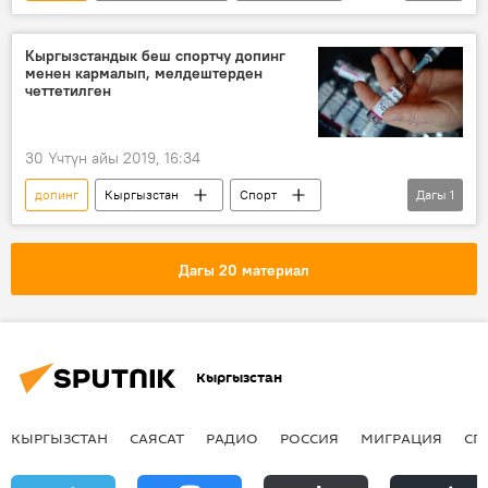
Саясат
Спорт
комитет
Аскер
Москва
Кремль
Кыргызстандык беш спортчу допинг
менен кармалып, мелдештерден
Россия
Экономика
четтетилген
30 Үчтүн айы 2019, 16:34
допинг
Кыргызстан
Спорт
Дагы
1
Жаңылыктар
Дагы 20 материал
Кыргызстан
КЫРГЫЗСТАН
САЯСАТ
РАДИО
РОССИЯ
МИГРАЦИЯ
СП