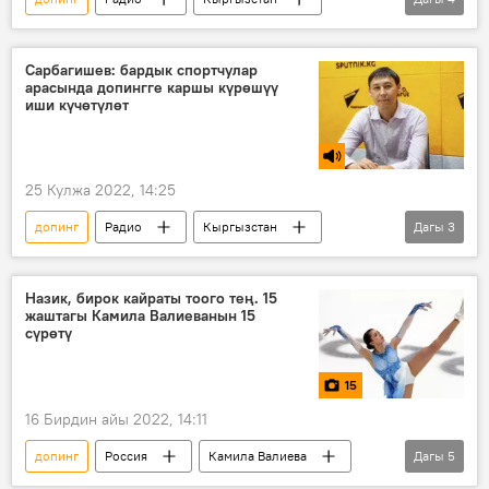
Улуттук антидопинг борбору
олимпиада
Спорт
Нургүл Кермакунова
Сарбагишев: бардык спортчулар
арасында допингге каршы күрөшүү
иши күчөтүлөт
25 Кулжа 2022, 14:25
допинг
Радио
Кыргызстан
Дагы
3
олимпиада
Спорт
Кылыч Сарбагышев
Назик, бирок кайраты тоого тең. 15
жаштагы Камила Валиеванын 15
сүрөтү
15
16 Бирдин айы 2022, 14:11
допинг
Россия
Камила Валиева
Дагы
5
Спорт
Пекин Олимпиадасы
чыр