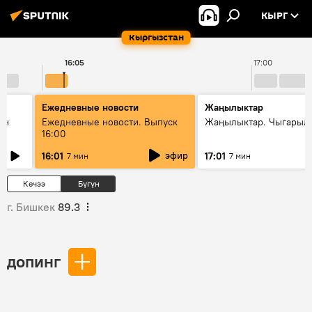
КЫРГ
Кыргызстан
16:05
17:00
Ежедневные новости
Жаңылыктар
ан
Ежедневные новости. Выпуск
Жаңылыктар. Чыгарыл
16:00
эфир
16:01
17:01
7 мин
7 мин
Кечээ
Бүгүн
г. Бишкек
89.3
допинг