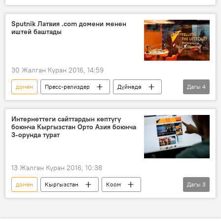
Жаңылыктар
Коом
Казакстан
сайт
сатык
Sputnik Латвия .com домени менен
иштей баштады
30 Жалган Куран 2016, 14:59
домен
Пресс-релиздер
Дүйнөдө
Дагы
4
Коом
Жаңылыктар
Латвия
интернет
Интернеттеги сайттардын көптүгү
боюнча Кыргызстан Орто Азия боюнча
3-орунда турат
13 Жалган Куран 2016, 10:38
домен
Кыргызстан
Коом
Дагы
3
Жаңылыктар
интернет
рейтинг