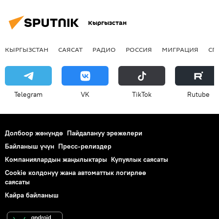
Кыргызстан
КЫРГЫЗСТАН
САЯСАТ
РАДИО
РОССИЯ
МИГРАЦИЯ
СП
Telegram
VK
ТikТоk
Rutube
Долбоор жөнүндө
Пайдалануу эрежелери
Байланыш үчүн
Пресс-релиздер
Компаниялардын жаңылыктары
Купуялык саясаты
Cookie колдонуу жана автоматтык логирлөө
саясаты
Кайра байланыш