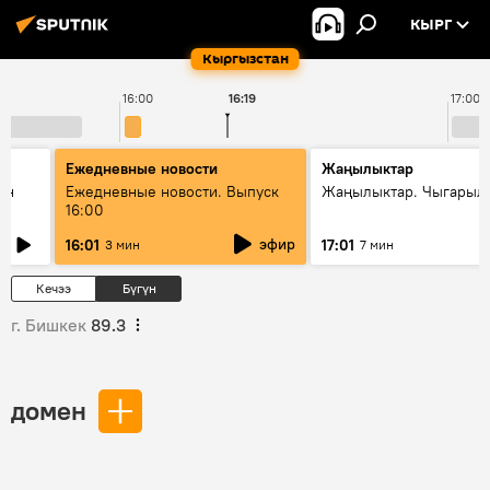
КЫРГ
Кыргызстан
16:00
16:19
17:00
Ежедневные новости
Жаңылыктар
ан
Ежедневные новости. Выпуск
Жаңылыктар. Чыгарыл
16:00
эфир
16:01
17:01
3 мин
7 мин
Кечээ
Бүгүн
г. Бишкек
89.3
домен