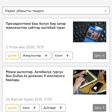
Керек убакытты тандоо
Президенттики баш болуп бир катар
мамлекеттик сайттар иштебей турат
2 Үчтүн айы 2020, 13:51
домен
Жаңылыктар
Коом
Дагы
4
Кыргызстан
Саясат
мамлекеттик орган
сайт
Мээси иштептир. Актөбөлүк тургун
Nur-Sultan.kz доменин 4 миллионго
баалады
24 Жалган Куран 2019, 11:05
домен
Азия
Дүйнөдө
Дагы
5