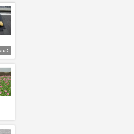
агы
2