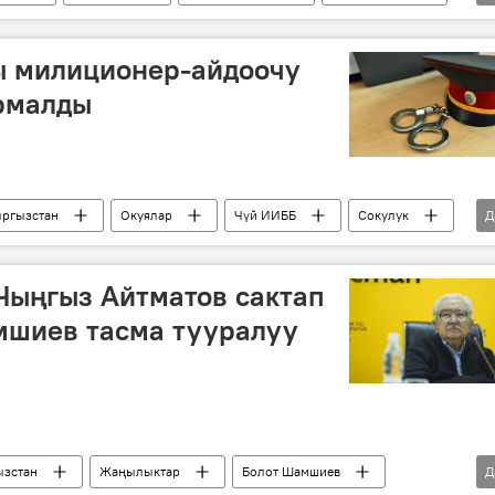
ыктар
ы милиционер-айдоочу
рмалды
ргызстан
Окуялар
Чүй ИИББ
Сокулук
Д
айдоочу
баңгизат
кармоо
Чыңгыз Айтматов сактап
мшиев тасма тууралуу
зстан
Жаңылыктар
Болот Шамшиев
Д