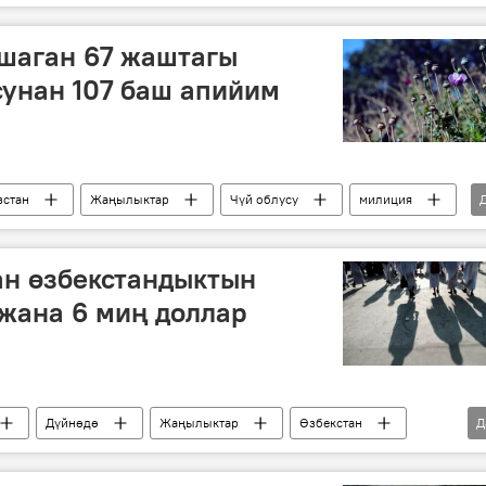
лмыш
тасма
шаган 67 жаштагы
унан 107 баш апийим
стан
Жаңылыктар
Чүй облусу
милиция
ан өзбекстандыктын
жана 6 миң доллар
Дүйнөдө
Жаңылыктар
Өзбекстан
Д