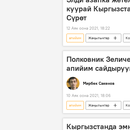
куурай Кыргызста
Сүрөт
12 Аяк оона 2021, 18:22
апийим
Жаңылыктар
Ко
кара куурай
тарых
Полковник Зеличе
апийим сайдырууг
Мирбек Сакенов
10 Аяк оона 2021, 18:06
апийим
Жаңылыктар
Ко
кылмыш
маек
Кыргызстанда эмн