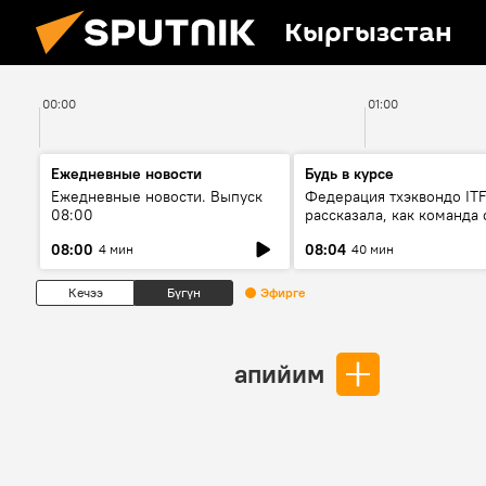
Кыргызстан
00:00
01:00
Ежедневные новости
Будь в курсе
Ежедневные новости. Выпуск
Федерация тхэквондо IT
08:00
рассказала, как команда 
жертвой мошенников
08:00
08:04
4 мин
40 мин
Кечээ
Бүгүн
Эфирге
апийим