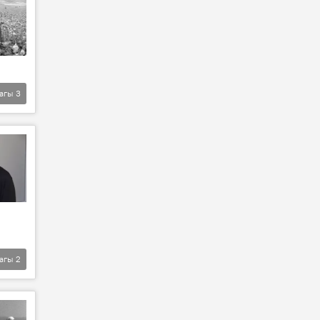
агы
3
агы
2