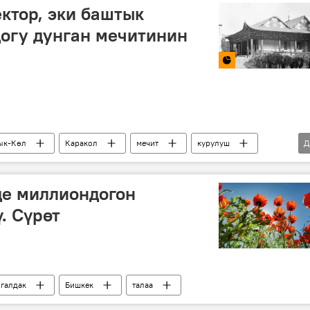
ектор, эки баштык
огу дунган мечитинин
ык-Көл
Каракол
мечит
курулуш
Д
де миллиондогон
. Сүрөт
галдак
Бишкек
талаа