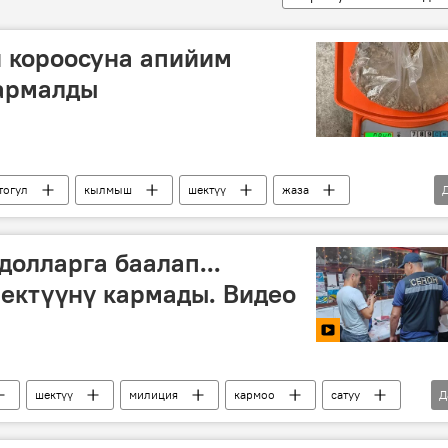
н короосуна апийим
кармалды
тогул
кылмыш
шектүү
жаза
долларга баалап...
ектүүнү кармады. Видео
шектүү
милиция
кармоо
сатуу
Д
Сүрөт