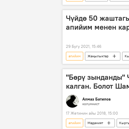
киберкылмыштуулук
Жаңыл
Чүйдө 50 жаштаг
апийим менен ка
29 Бугу 2021, 15:46
апийим
Жаңылыктар
Кы
ИИМ
милиционер
"Бөрү зынданды" 
калган. Болот Ша
Алмаз Батилов
колумнист
17 Жетинин айы 2018, 15:00
апийим
Маданият
Кыргы