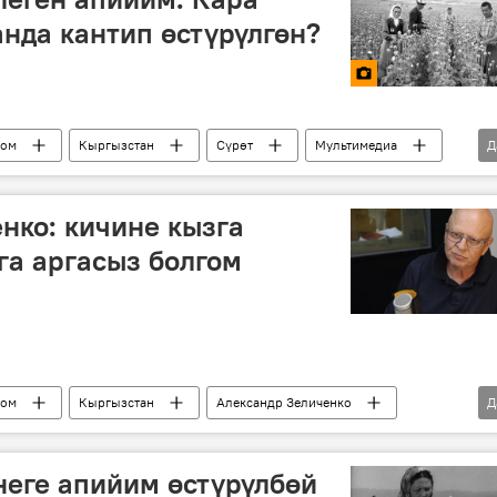
нда кантип өстүрүлгөн?
ом
Кыргызстан
Сүрөт
Мультимедиа
Д
Сүрөт түрмөк
нко: кичине кызга
а аргасыз болгом
ом
Кыргызстан
Александр Зеличенко
Д
еге апийим өстүрүлбөй