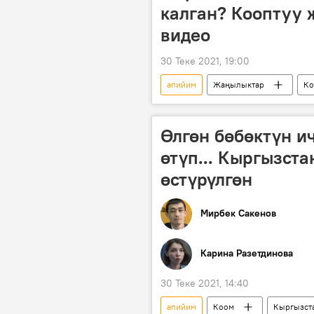
калган? Кооптуу
видео
30 Теке 2021, 19:00
апийим
Жаңылыктар
Ко
тарых
Өлгөн бөбөктүн и
өтүп... Кыргызст
өстүрүлгөн
Мирбек Сакенов
Карина Разетдинова
30 Теке 2021, 14:40
апийим
Коом
Кыргызст