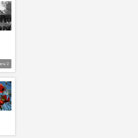
агы
2