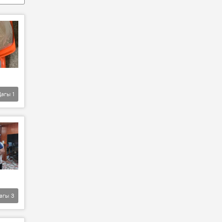
Дагы
1
агы
3