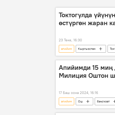
Токтогулда үйүнү
өстүргөн жаран 
23 Теке, 16:30
апийим
Кыргызстан
Ток
маңзат
Апийимди 15 миң 
Милиция Оштон ш
17 Баш оона 2024, 16:16
апийим
Ош
баңгизат
Кыргызстан
Видео