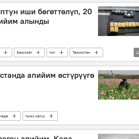
оптун иши бөгөттөлүп, 20
апийим алынды
баңгизат
топ
Тажикстан
Д
станда апийим өстүрүүгө
нөдө
тыюу салуу
леген апийим. Кара