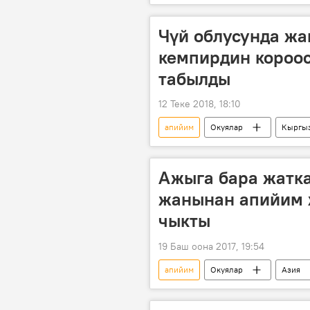
"Бөрү зындан" тасмасы
кы
Чүй облусунда жа
кемпирдин короос
табылды
12 Теке 2018, 18:10
апийим
Окуялар
Кыргыз
баңгизат
Ажыга бара жатк
жанынан апийим 
чыкты
19 Баш оона 2017, 19:54
апийим
Окуялар
Азия
ажылык сапар
доллар