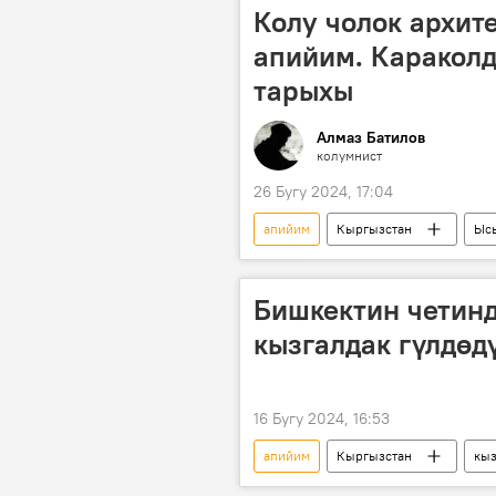
Колу чолок архит
апийим. Караколд
тарыхы
Алмаз Батилов
колумнист
26 Бугу 2024, 17:04
апийим
Кыргызстан
Ыс
архитектор
дунган
Бишкектин четин
кызгалдак гүлдөдү
16 Бугу 2024, 16:53
апийим
Кыргызстан
кыз