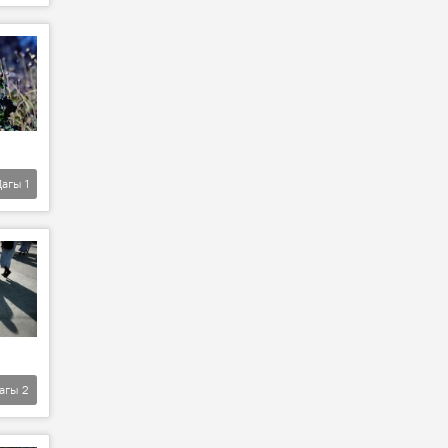
Дагы
1
агы
2