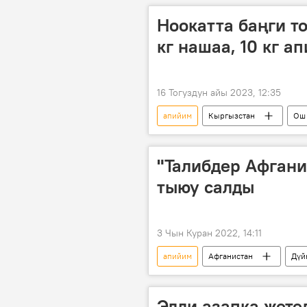
Ноокатта баңги т
кг нашаа, 10 кг 
16 Тогуздун айы 2023, 12:35
апийим
Кыргызстан
Ош
Өзбекстан
нашаа
"Талибдер Афгани
тыюу салды
3 Чын Куран 2022, 14:11
апийим
Афганистан
Дүй
Элди азапка жете