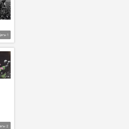
Дагы
1
агы
2