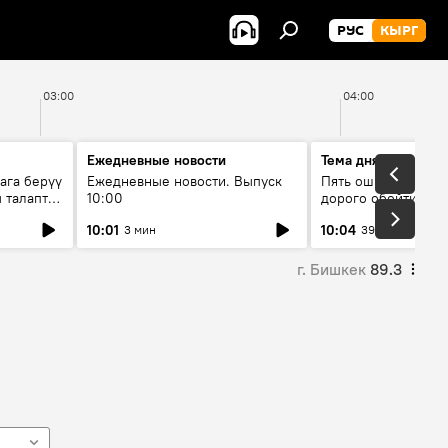
РУС
КЫРГ
03:00
04:00
Ежедневные новости
Тема дня
ага берүү
Ежедневные новости. Выпуск
Пять ошибок котор
 талаптар
10:00
дорого обойтись п
жилья
10:01
10:04
3 мин
39 мин
г. Бишкек
89.3