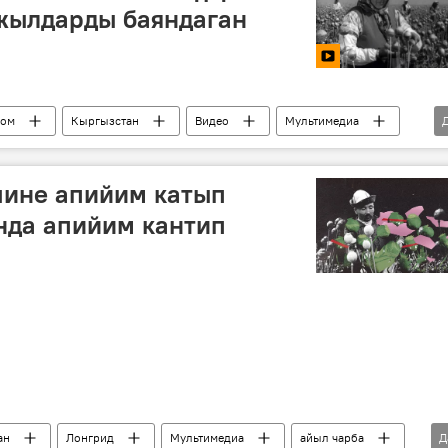
 жылдарды баяндаган
ом
Кыргызстан
Видео
Мультимедиа
чине апийим катып
анда апийим кантип
ан
Лонгрид
Мультимедиа
айыл чарба
Д