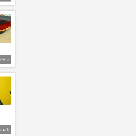
агы
5
агы
3