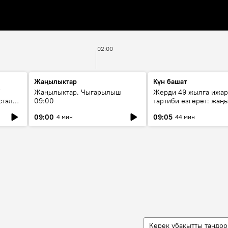
02:00
Жаңылыктар
Күн башат
F
Жаңылыктар. Чыгарылыш
Жерди 49 жылга ижар
стала
09:00
тартиби өзгөрөт: жаңы
эмнени көздөйт?
09:00
09:05
4 мин
44 мин
Керек убакытты тандоо