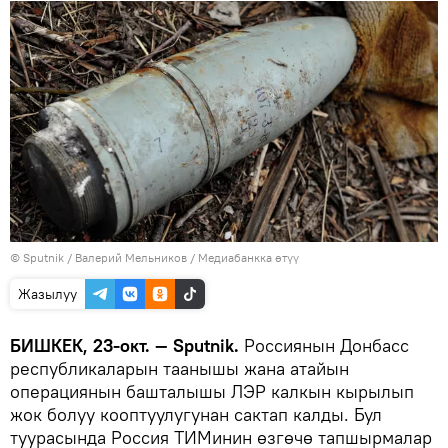
©
Sputnik
/ Валерий Мельников
/
Медиабанкка өтүү
Жазылуу
БИШКЕК, 23-окт. — Sputnik.
Россиянын Донбасс
республикаларын таанышы жана атайын
операциянын башталышы ЛЭР калкын кырылып
жок болуу кооптуулугунан сактап калды. Бул
туурасында Россия ТИМинин өзгөчө тапшырмалар