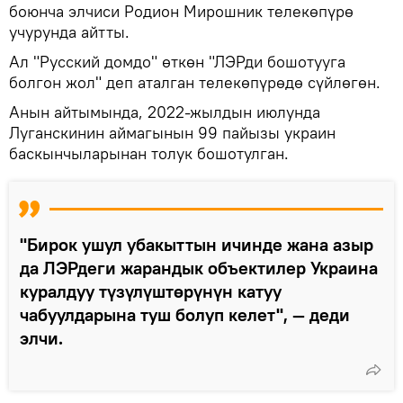
боюнча элчиси Родион Мирошник телекөпүрө
учурунда айтты.
Ал "Русский домдо" өткөн "ЛЭРди бошотууга
болгон жол" деп аталган телекөпүрөдө сүйлөгөн.
Анын айтымында, 2022-жылдын июлунда
Луганскинин аймагынын 99 пайызы украин
баскынчыларынан толук бошотулган.
"Бирок ушул убакыттын ичинде жана азыр
да ЛЭРдеги жарандык объектилер Украина
куралдуу түзүлүштөрүнүн катуу
чабуулдарына туш болуп келет", — деди
элчи.