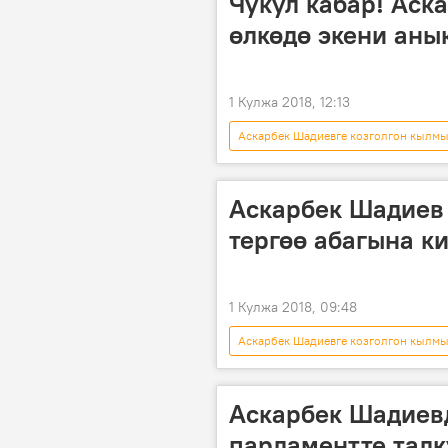
Чукул кабар! Аск
өлкөдө экени аны
1 Кулжа 2018, 12:13
Аскарбек Шадиевге козголгон кылм
Жаңылыктар
Aлерт
Аскарбек Шадиев
тергөө абагына к
1 Кулжа 2018, 09:48
Аскарбек Шадиевге козголгон кылм
Аскарбек Шадиев
УКМК
Аскарбек Шадиев
парламентте тал