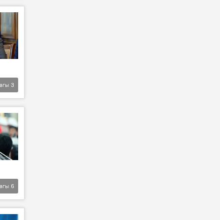
агы
3
агы
6