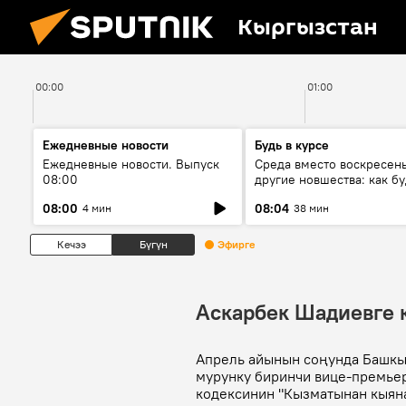
Кыргызстан
00:00
01:00
Ежедневные новости
Будь в курсе
Ежедневные новости. Выпуск
Среда вместо воскресень
08:00
другие новшества: как бу
проходить выборы в КР?
08:00
08:04
4 мин
38 мин
Кечээ
Бүгүн
Эфирге
Аскарбек Шадиевге 
Апрель айынын соңунда Башкы
мурунку биринчи вице-премье
кодексинин "Кызматынан кыян