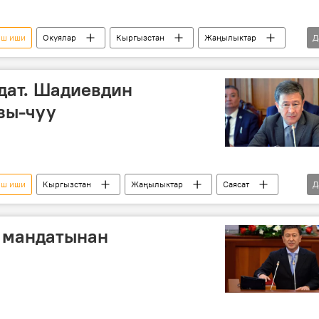
ыш иши
Окуялар
Кыргызстан
Жаңылыктар
Д
сот
кылмыш иши
күбө
көрсөтмө
ндат. Шадиевдин
зы-чуу
ыш иши
Кыргызстан
Жаңылыктар
Саясат
Д
рбек Шадиев
Жогорку Кеңеш
БШК
сот
 мандатынан