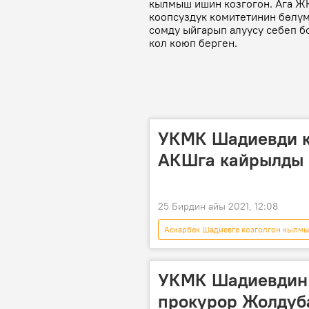
кылмыш ишин козгогон. Ага ЖК
коопсуздук комитетинин бөлү
сомду ыйгарып алуусу себеп б
кол коюп берген.
УКМК Шадиевди к
АКШга кайрылды
25 Бирдин айы 2021, 12:08
Аскарбек Шадиевге козголгон кылм
Аскарбек Шадиев
УКМК
УКМК Шадиевдин
прокурор Жолдуб