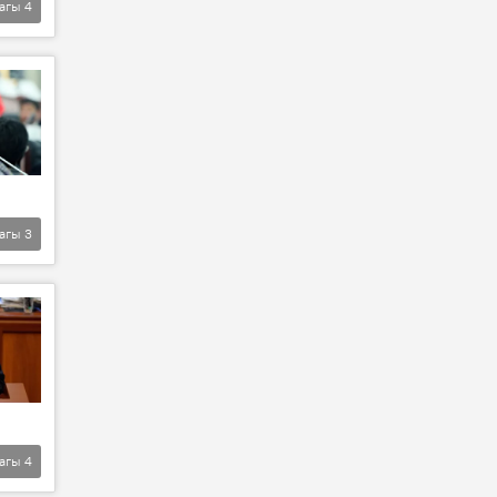
агы
4
агы
3
агы
4