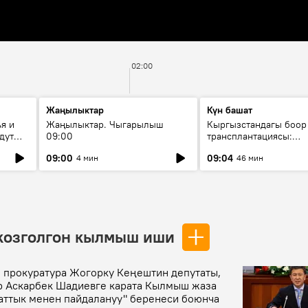
02:00
Жаңылыктар
Күн башат
я и
Жаңылыктар. Чыгарылыш
Кыргызстандагы боор
дут
09:00
трансплантациясы:
жетишкендиктер жана
09:00
09:04
4 мин
46 мин
келечеги
козголгон кылмыш иши
 прокуратура Жогорку Кеңештин депутаты,
р Аскарбек Шадиевге карата Кылмыш жаза
аттык менен пайдалануу" беренеси боюнча