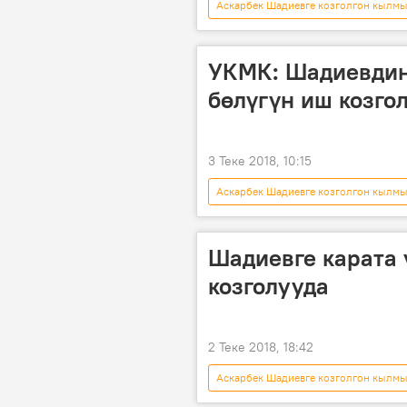
Аскарбек Шадиевге козголгон кылм
Аскарбек Шадиев
Улуттук к
байлык
УКМК: Шадиевдин
бөлүгүн иш козго
3 Теке 2018, 10:15
Аскарбек Шадиевге козголгон кылм
Аскар Шадиев
УКМК
Шадиевге карата
козголууда
2 Теке 2018, 18:42
Аскарбек Шадиевге козголгон кылм
Жаңылыктар
Аскарбек Шад