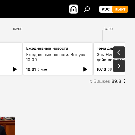
РУС
КЫРГ
03:00
04:00
Ежедневные новости
Тема дня
Ежедневные новости. Выпуск
Эль-Ниньо, жара и 
10:00
действительно вли
 өнүгүү
погоду в Кыргызст
10:01
10:13
3 мин
38 мин
г. Бишкек
89.3