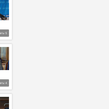
агы
5
агы
4