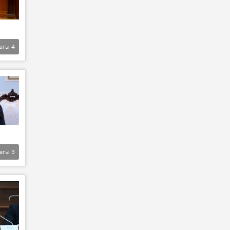
агы
4
агы
3