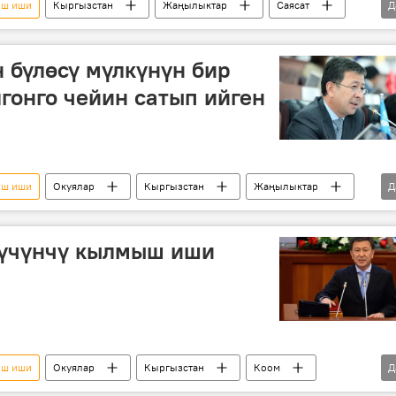
ыш иши
Кыргызстан
Жаңылыктар
Саясат
Д
оопсуздук боюнча мамлекеттик комитети
кылмыш иши
 бүлөсү мүлкүнүн бир
лгонго чейин сатып ийген
ыш иши
Окуялар
Кыргызстан
Жаңылыктар
Д
мүлк
 үчүнчү кылмыш иши
ыш иши
Окуялар
Кыргызстан
Коом
Д
иев
Башкы прокуратура
кылмыш иши