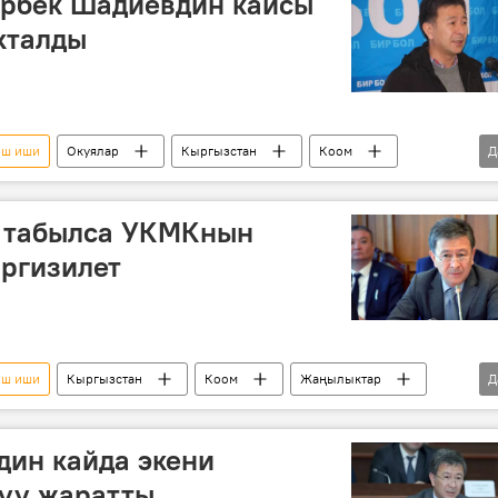
арбек Шадиевдин кайсы
кталды
ыш иши
Окуялар
Кыргызстан
Коом
Д
АКШ
Аскар Шадиев
УКМК
 табылса УКМКнын
иргизилет
ыш иши
Кыргызстан
Коом
Жаңылыктар
Д
сот
камакка алуу
дин кайда экени
куу жаратты