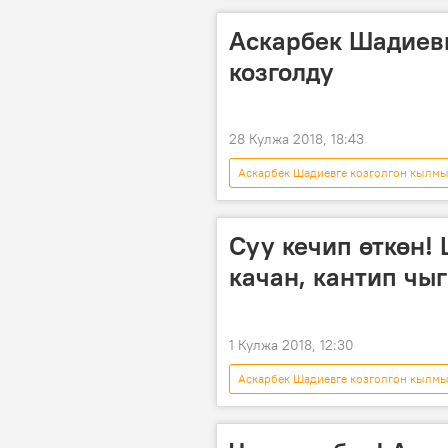
Аскарбек Шадиев
козголду
28 Кулжа 2018, 18:43
Аскарбек Шадиевге козголгон кылм
Аскарбек Шадиев
УКМК
Суу кечип өткөн!
качан, кантип чы
1 Кулжа 2018, 12:30
Аскарбек Шадиевге козголгон кылм
Жаңылыктар
АКШ
качуу