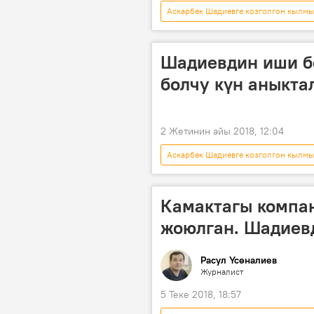
Аскарбек Шадиевге козголгон кылм
Аскарбек Шадиев
коррупци
Шадиевдин иши бо
болчу күн аныкта
2 Жетинин айы 2018, 12:04
Аскарбек Шадиевге козголгон кылм
Аскарбек Шадиев
коррупци
Камактагы компа
жоюлган. Шадиев
Расул Үсөналиев
Журналист
5 Теке 2018, 18:57