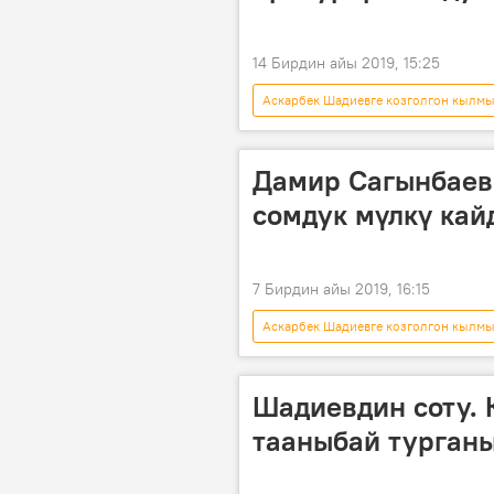
14 Бирдин айы 2019, 15:25
Аскарбек Шадиевге козголгон кылм
Жогорку Кеңеш
Аскарбек Ш
Дамир Сагынбаев
сомдук мүлкү кай
7 Бирдин айы 2019, 16:15
Аскарбек Шадиевге козголгон кылм
Аскарбек Шадиев
мүлк
Шадиевдин соту. 
тааныбай турган