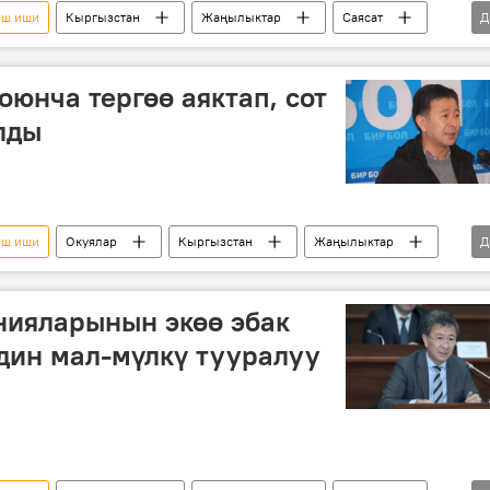
ыш иши
Кыргызстан
Жаңылыктар
Саясат
Д
я
сот
тергөө
юнча тергөө аяктап, сот
лды
ыш иши
Окуялар
Кыргызстан
Жаңылыктар
Д
я
сот
тергөө
нияларынын экөө эбак
дин мал-мүлкү тууралуу