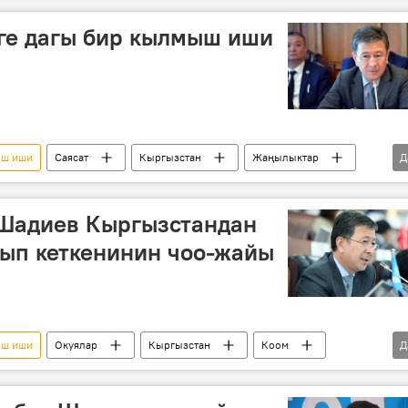
ге дагы бир кылмыш иши
ыш иши
Саясат
Кыргызстан
Жаңылыктар
Д
кылмыш иши
 Шадиев Кыргызстандан
гып кеткенинин чоо-жайы
ыш иши
Окуялар
Кыргызстан
Коом
Д
Тажикстан
Аскарбек Шадиев
УКМК