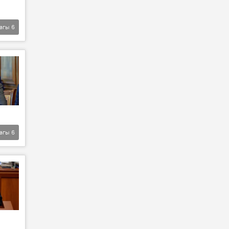
агы
6
агы
6