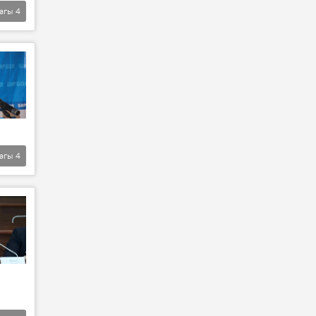
агы
4
агы
4