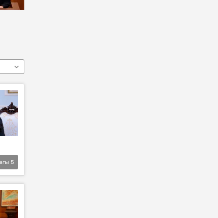
агы
5