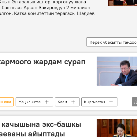
нын Эл аралык иштер, коргонуу жана
м башчысы Арсен Закировдун 2 миллион
олгон. Катка комитеттин төрагасы Шадиев
Керек убакытты тандоо
армоого жардам сурап
ыш иши
Жаңылыктар
Коом
Кыргызстан
Д
өтүнүч
АКШ
элчилик
 качышына экс-башкы
аеваны айыптады