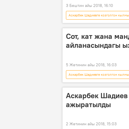
3 Бештин айы 2018, 16:10
Аскарбек Шадиевге козголгон кылм
Бишкек
Аскарбек Шадиев
Сот, кат жана ма
айланасындагы ы
5 Жетинин айы 2018, 16:03
Аскарбек Шадиевге козголгон кылм
Алтынбек Сулайманов
Аска
судья
Аскарбек Шадиев
ажыратылды
2 Жетинин айы 2018, 15:03