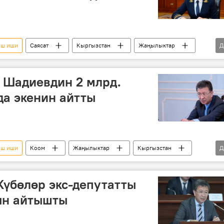
ыш иши
Саясат
Кыргызстан
Жаңылыктар
Д
адиев
УКМК
Башкы прокуратура
 Шадиевдин 2 млрд.
да экенин айтты
ыш иши
Коом
Жаңылыктар
Кыргызстан
Д
конфискация
Күбөлөр экс-депутатты
ын айтышты