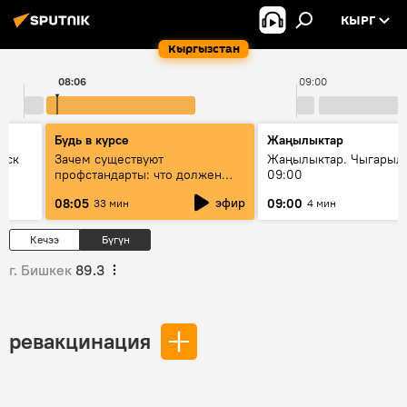
КЫРГ
Кыргызстан
08:06
09:00
Будь в курсе
Жаңылыктар
уск
Зачем существуют
Жаңылыктар. Чыгары
профстандарты: что должен
09:00
знать каждый специалист о
эфир
08:05
09:00
33 мин
4 мин
своей профессии
Кечээ
Бүгүн
г. Бишкек
89.3
ревакцинация