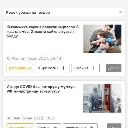
Керек убакытты тандоо
Кызамыкка каршы ревакцинациялоо 6
жашта эмес, 2 жашта сайыла турган
болду
15 Жалган Куран 2024, 09:43
ревакцинация
Кыргызстан
кызамык
Дагы
2
эмдөө
министрлик
Июнда COVID баш көтөрүшү мүмкүн.
РФ министринин эскертүүсү
30 Чын Куран 2022, 13:22
ревакцинация
Россия
коронавирус
Дагы
1