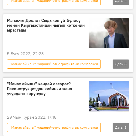
"Манас айылы" маданий-этнографиялык комплекси
Дагы
4
Кыргызстан
сынак
долбоор
Маданият
Манасчы Дөөлөт Сыдыков үй-бүлөсү
менен Кыргызстандан чыгып кеткенин
ырастады
5 Бугу 2022, 22:23
"Манас айылы" маданий-этнографиялык комплекси
Дагы
3
Кыргызстан
Дөөлөт Сыдыков
коркутуу
"Манас айылы" кандай өзгөрөт?
Реконструкциядан кийинки жана
учурдагы көрүнүшү
29 Чын Куран 2022, 17:18
"Манас айылы" маданий-этнографиялык комплекси
Дагы
5