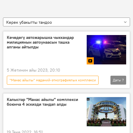
Керек убакытты тандоо
Көчөдөгү автожарышка чыккандар
милициянын автоунаасын ташка
алганы айтылды
5 Жетинин айы 2023, 20:10
"Манас айылы" маданий-этнографиялык комплекси
Дагы
7
Кыргызстан
Сокулук району
трасса
автоунаа
жарыш
Калыстар "Манас айылы" комплекси
боюнча 4 эскизди тандап алды
милиция
айып пул
19 Теке 2022, 16:51