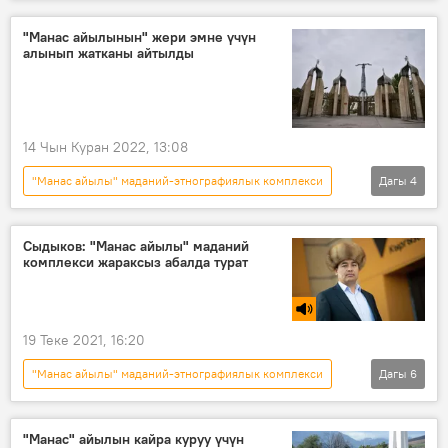
Кыргызстан
реконструкция
Садыр Жапаров
долбоор
Сүрөт
"Манас айылынын" жери эмне үчүн
алынып жатканы айтылды
14 Чын Куран 2022, 13:08
"Манас айылы" маданий-этнографиялык комплекси
Дагы
4
Кыргызстан
курулуш
президент
түшүндүрмө
Сыдыков: "Манас айылы" маданий
комплекси жараксыз абалда турат
19 Теке 2021, 16:20
"Манас айылы" маданий-этнографиялык комплекси
Дагы
6
Радио
Коом
Кыргызстан
Маданият
Дөөлөт Сыдыков
"Манас" айылын кайра куруу үчүн