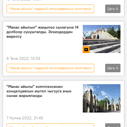
"Манас айылы" маданий-этнографиялык комплекси
Дагы
5
Кыргызстан
эскиз
калыстар тобу
Бишкекбашкыархитектура
Сүрөт
"Манас айылын" жаңылоо сынагына 14
долбоор сунушталды. Эскиздердин
видеосу
6 Теке 2022, 13:53
"Манас айылы" маданий-этнографиялык комплекси
Дагы
5
Кыргызстан
эскиз
долбоор
конкурс
Видео
"Манас айылы" комплексинин
концепциясын иштеп чыгууга ачык
сынак жарыяланды
7 Кулжа 2022, 21:40