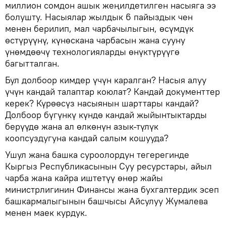
миллион сомдон ашык жеңилдетилген насыяга ээ
болушту. Насыялар жылдык 6 пайыздык чен
менен берилип, мал чарбачылыгын, өсүмдүк
өстүрүүнү, күнөскана чарбасын жана сууну
үнөмдөөчү технологияларды өнүктүрүүгө
багытталган.
Бул долбоор кимдер үчүн каралган? Насыя алуу
үчүн кандай талаптар коюлат? Кандай документтер
керек? Күрөөсүз насыянын шарттары кандай?
Долбоор бүгүнкү күндө кандай жыйынтыктарды
берүүдө жана ал өлкөнүн азык-түлүк
коопсуздугуна кандай салым кошууда?
Ушул жана башка суроолордун тегерегинде
Кыргыз Республикасынын Суу ресурстары, айыл
чарба жана кайра иштетүү өнөр жайы
министрлигинин Финансы жана бухгалтердик эсеп
башкармалыгынын башчысы Айсулуу Жумалева
менен маек курдук.