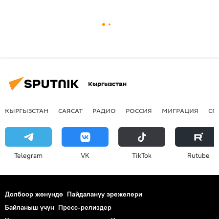
Кыргызстан
КЫРГЫЗСТАН
САЯСАТ
РАДИО
РОССИЯ
МИГРАЦИЯ
СП
Telegram
VK
ТikТоk
Rutube
Долбоор жөнүндө
Пайдалануу эрежелери
Байланыш үчүн
Пресс-релиздер