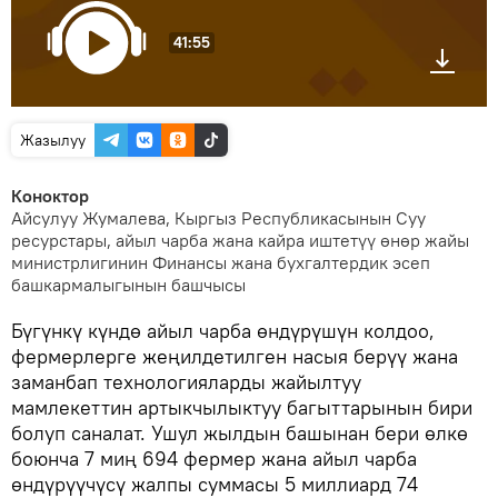
41:55
Жазылуу
Коноктор
Айсулуу Жумалева, Кыргыз Республикасынын Суу
ресурстары, айыл чарба жана кайра иштетүү өнөр жайы
министрлигинин Финансы жана бухгалтердик эсеп
башкармалыгынын башчысы
Бүгүнкү күндө айыл чарба өндүрүшүн колдоо,
фермерлерге жеңилдетилген насыя берүү жана
заманбап технологияларды жайылтуу
мамлекеттин артыкчылыктуу багыттарынын бири
болуп саналат. Ушул жылдын башынан бери өлкө
боюнча 7 миң 694 фермер жана айыл чарба
өндүрүүчүсү жалпы суммасы 5 миллиард 74