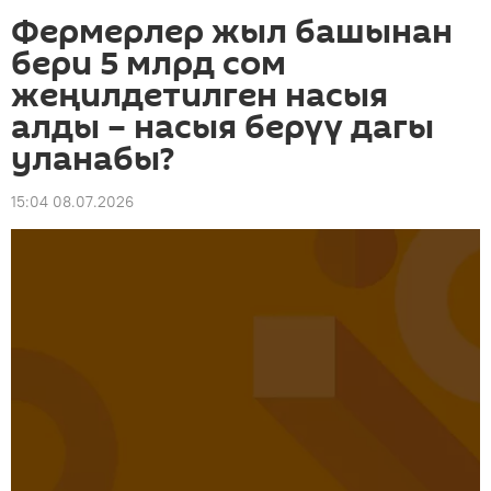
Фермерлер жыл башынан
бери 5 млрд сом
жеңилдетилген насыя
алды – насыя берүү дагы
уланабы?
15:04 08.07.2026