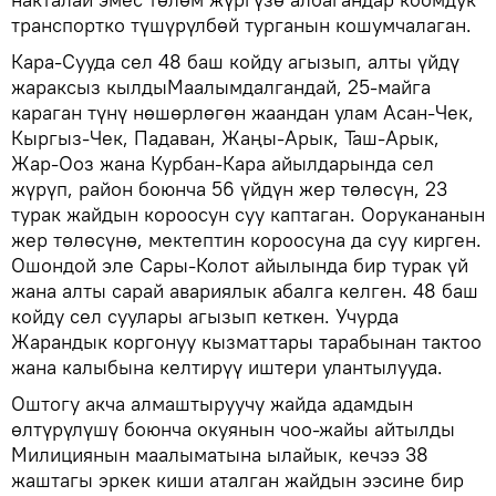
транспортко түшүрүлбөй турганын кошумчалаган.
Кара-Сууда сел 48 баш койду агызып, алты үйдү
жараксыз кылдыМаалымдалгандай, 25-майга
караган түнү нөшөрлөгөн жаандан улам Асан-Чек,
Кыргыз-Чек, Падаван, Жаңы-Арык, Таш-Арык,
Жар-Ооз жана Курбан-Кара айылдарында сел
жүрүп, район боюнча 56 үйдүн жер төлөсүн, 23
турак жайдын короосун суу каптаган. Оорукананын
жер төлөсүнө, мектептин короосуна да суу кирген.
Ошондой эле Сары-Колот айылында бир турак үй
жана алты сарай авариялык абалга келген. 48 баш
койду сел суулары агызып кеткен. Учурда
Жарандык коргонуу кызматтары тарабынан тактоо
жана калыбына келтирүү иштери улантылууда.
Оштогу акча алмаштыруучу жайда адамдын
өлтүрүлүшү боюнча окуянын чоо-жайы айтылды
Милициянын маалыматына ылайык, кечээ 38
жаштагы эркек киши аталган жайдын ээсине бир