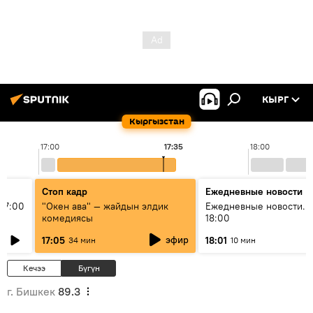
КЫРГ
Кыргызстан
17:00
17:35
18:00
Стоп кадр
Ежедневные новости
17:00
"Окен ава" — жайдын элдик
Ежедневные новости. 
комедиясы
18:00
эфир
17:05
18:01
34 мин
10 мин
Кечээ
Бүгүн
г. Бишкек
89.3