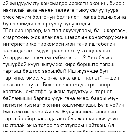
айкындуулукту камсыздоо аракети экенин, бирок
накталай акча менен төлөөгө тыюу салуу туура
эмес чечим болгонун белгилеп, калаа башчысына
бул чечимди өзгөртүүнү сунуштады.
"Пенсионерлер, мектеп окуучулары, банк картасы,
смартфону жок адамдар, шаардын коноктору жана
интернети же тиркемеси жөн гана иштебеген
жарандар коомдук транспортту колдонушат.
Аларды эмне кылышыбыз керек? Автобуска
түшүрбөй кууп чыгуу же кире бериште талаш-
тартыш баштоо зарылбы? Иш жүзүндө бул
тартипке эмес, чыр-чатакка алып келет", — деп
жазган депутат. Бекешев коомдук транспорт
картасы, смартфону жана туруктуу интернет-
байланышы барлар үчүн гана эмес, баары үчүн
негизги кызмат экенин кошумчалады. Буга чейин
Бишкектин мэри Айбек Жунушалиев 1-июлдан
тарта борбор калаада автобус жол киреси үчүн
накталай акча төлөө токтотуларын айткан. Ал
накталай эмес төлөм жүргүзө албагандар коомдук