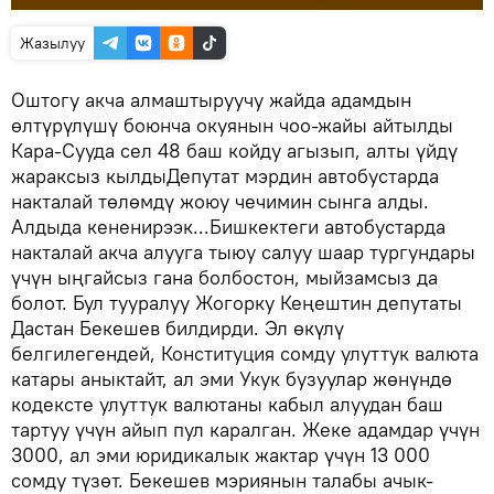
Жазылуу
Оштогу акча алмаштыруучу жайда адамдын
өлтүрүлүшү боюнча окуянын чоо-жайы айтылды
Кара-Сууда сел 48 баш койду агызып, алты үйдү
жараксыз кылдыДепутат мэрдин автобустарда
накталай төлөмдү жоюу чечимин сынга алды.
Алдыда кененирээк...Бишкектеги автобустарда
накталай акча алууга тыюу салуу шаар тургундары
үчүн ыңгайсыз гана болбостон, мыйзамсыз да
болот. Бул тууралуу Жогорку Кеңештин депутаты
Дастан Бекешев билдирди. Эл өкүлү
белгилегендей, Конституция сомду улуттук валюта
катары аныктайт, ал эми Укук бузуулар жөнүндө
кодексте улуттук валютаны кабыл алуудан баш
тартуу үчүн айып пул каралган. Жеке адамдар үчүн
3000, ал эми юридикалык жактар ​​үчүн 13 000
сомду түзөт. Бекешев мэриянын талабы ачык-