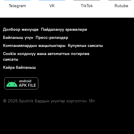
Telegram
VK
ТikТоk
Rutube
Долбоор жөнүндө
Пайдалануу эрежелери
Байланыш үчүн
Пресс-релиздер
Компаниялардын жаңылыктары
Купуялык саясаты
Cookie колдонуу жана автоматтык логирлөө
саясаты
Кайра байланыш
© 2026 Sputnik Бардык укуктар корголгон. 18+