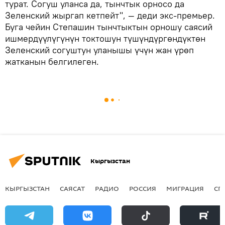
турат. Согуш уланса да, тынчтык орносо да
Зеленский жыргап кетпейт", — деди экс-премьер.
Буга чейин Степашин тынчтыктын орношу саясий
ишмердүүлүгүнүн токтошун түшүндүргөндүктөн
Зеленский согуштун уланышы үчүн жан үрөп
жатканын белгилеген.
Кыргызстан
КЫРГЫЗСТАН
САЯСАТ
РАДИО
РОССИЯ
МИГРАЦИЯ
СП