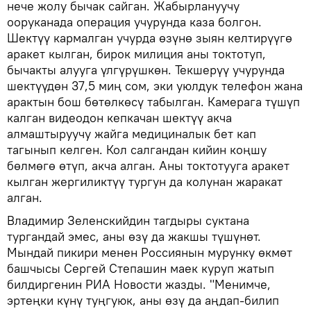
нече жолу бычак сайган. Жабырлануучу
ооруканада операция учурунда каза болгон.
Шектүү кармалган учурда өзүнө зыян келтирүүгө
аракет кылган, бирок милиция аны токтотуп,
бычакты алууга үлгүрүшкөн. Текшерүү учурунда
шектүүдөн 37,5 миң сом, эки уюлдук телефон жана
арактын бош бөтөлкөсү табылган. Камерага түшүп
калган видеодон кепкачан шектүү акча
алмаштыруучу жайга медициналык бет кап
тагынып келген. Кол салгандан кийин коңшу
бөлмөгө өтүп, акча алган. Аны токтотууга аракет
кылган жергиликтүү тургун да колунан жаракат
алган.
Владимир Зеленскийдин тагдыры суктана
тургандай эмес, аны өзү да жакшы түшүнөт.
Мындай пикири менен Россиянын мурунку өкмөт
башчысы Сергей Степашин маек куруп жатып
билдиргенин РИА Новости жазды. "Менимче,
эртеңки күнү туңгуюк, аны өзү да аңдап-билип