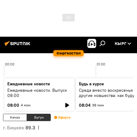
КЫРГ
Кыргызстан
00:00
01:00
Ежедневные новости
Будь в курсе
Ежедневные новости. Выпуск
Среда вместо воскресенья и
08:00
другие новшества: как будут
проходить выборы в КР?
08:00
08:04
4 мин
38 мин
Кечээ
Бүгүн
Эфирге
г. Бишкек
89.3