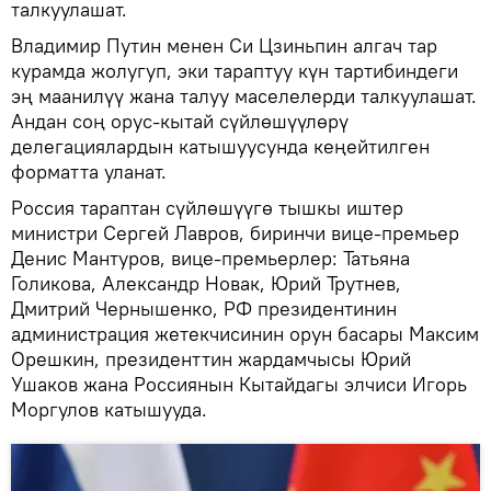
талкуулашат.
Владимир Путин менен Си Цзиньпин алгач тар
курамда жолугуп, эки тараптуу күн тартибиндеги
эң маанилүү жана талуу маселелерди талкуулашат.
Андан соң орус-кытай сүйлөшүүлөрү
делегациялардын катышуусунда кеңейтилген
форматта уланат.
Россия тараптан сүйлөшүүгө тышкы иштер
министри Сергей Лавров, биринчи вице-премьер
Денис Мантуров, вице-премьерлер: Татьяна
Голикова, Александр Новак, Юрий Трутнев,
Дмитрий Чернышенко, РФ президентинин
администрация жетекчисинин орун басары Максим
Орешкин, президенттин жардамчысы Юрий
Ушаков жана Россиянын Кытайдагы элчиси Игорь
Моргулов катышууда.