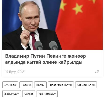
Владимир Путин Пекинге жөнөөр
алдында кытай элине кайрылды
19 Бугу, 09:21
Дүйнөдө
Россия
Кытай
Владимир Путин
Си Цзиньпин
жолугушуу
Саясат
кызматташуу