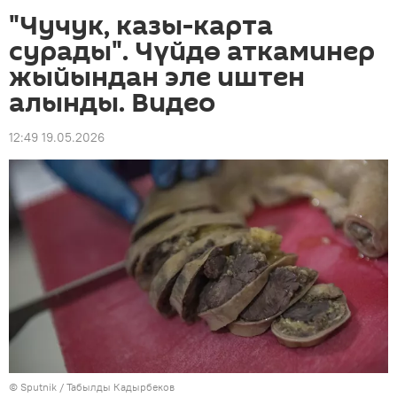
"Чучук, казы-карта
сурады". Чүйдө аткаминер
жыйындан эле иштен
алынды. Видео
12:49 19.05.2026
©
Sputnik / Табылды Кадырбеков