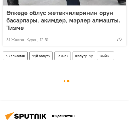
Өлкөдө облус жетекчилеринин орун
басарлары, акимдер, мэрлер алмашты.
Тизме
31 Жалган Куран, 12:51
Кыргызстан
Чүй облусу
Токмок
жолугушуу
жыйын
Кыргызстан