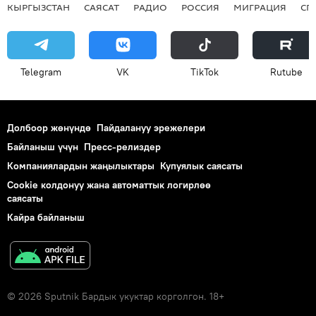
КЫРГЫЗСТАН
САЯСАТ
РАДИО
РОССИЯ
МИГРАЦИЯ
СП
Telegram
VK
ТikТоk
Rutube
Долбоор жөнүндө
Пайдалануу эрежелери
Байланыш үчүн
Пресс-релиздер
Компаниялардын жаңылыктары
Купуялык саясаты
Cookie колдонуу жана автоматтык логирлөө
саясаты
Кайра байланыш
© 2026 Sputnik Бардык укуктар корголгон. 18+