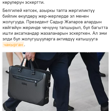
көрүлөрүн эскертти.
Белгилей кетсек, азыркы тапта жергиликтүү
бийлик өкүлдөрү жер-жерлерде эл менен
жолугууда. Президент Садыр Жапаров алардын
көйгөйүн жеринде чечүүнү тапшырып, бул багытта
ишти аксаткандар жазаланарын эскерткен. Ал эми
элди бул жолугушууларга активдүү катышууга
чакырган
.