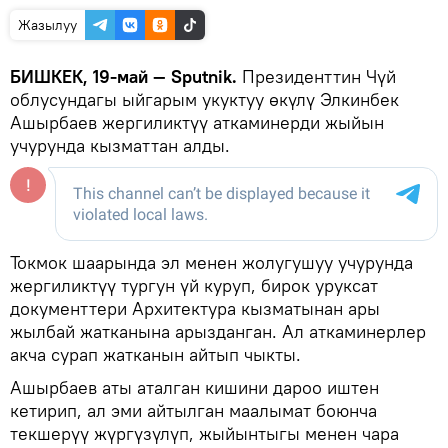
Жазылуу
БИШКЕК, 19-май — Sputnik.
Президенттин Чүй
облусундагы ыйгарым укуктуу өкүлү Элкинбек
Ашырбаев жергиликтүү аткаминерди жыйын
учурунда кызматтан алды.
Токмок шаарында эл менен жолугушуу учурунда
жергиликтүү тургун үй куруп, бирок уруксат
документтери Архитектура кызматынан ары
жылбай жатканына арызданган. Ал аткаминерлер
акча сурап жатканын айтып чыкты.
Ашырбаев аты аталган кишини дароо иштен
кетирип, ал эми айтылган маалымат боюнча
текшерүү жүргүзүлүп, жыйынтыгы менен чара