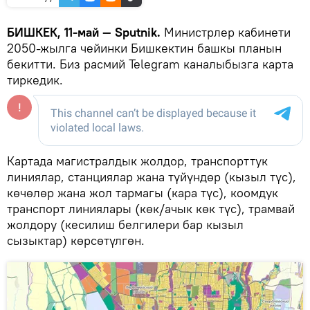
БИШКЕК, 11-май — Sputnik.
Министрлер кабинети
2050-жылга чейинки Бишкектин башкы планын
бекитти. Биз расмий Telegram каналыбызга карта
тиркедик.
Картада магистралдык жолдор, транспорттук
линиялар, станциялар жана түйүндөр (кызыл түс),
көчөлөр жана жол тармагы (кара түс), коомдук
транспорт линиялары (көк/ачык көк түс), трамвай
жолдору (кесилиш белгилери бар кызыл
сызыктар) көрсөтүлгөн.