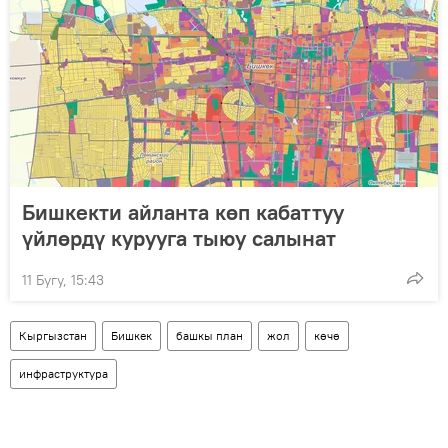
Бишкекти айланта көп кабаттуу
үйлөрдү курууга тыюу салынат
11 Бугу, 15:43
Кыргызстан
Бишкек
башкы план
жол
көчө
инфраструктура