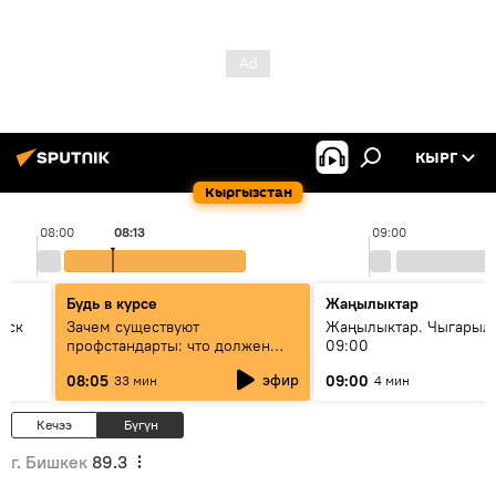
КЫРГ
Кыргызстан
08:00
08:13
09:00
Будь в курсе
Жаңылыктар
уск
Зачем существуют
Жаңылыктар. Чыгары
профстандарты: что должен
09:00
знать каждый специалист о
эфир
08:05
09:00
33 мин
4 мин
своей профессии
Кечээ
Бүгүн
г. Бишкек
89.3