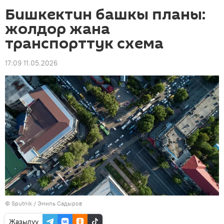
Бишкектин башкы планы:
жолдор жана
транспорттук схема
17:09 11.05.2026
©
Sputnik / Эмиль Садыров
Жазылуу