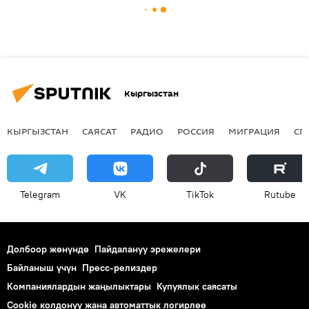
Кыргызстан
КЫРГЫЗСТАН
САЯСАТ
РАДИО
РОССИЯ
МИГРАЦИЯ
СП
Telegram
VK
ТikТоk
Rutube
Долбоор жөнүндө
Пайдалануу эрежелери
Байланыш үчүн
Пресс-релиздер
Компаниялардын жаңылыктары
Купуялык саясаты
Cookie колдонуу жана автоматтык логирлөө