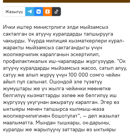
Жазылуу
Ички иштер министрлиги элди мыйзамсыз
сакталган ок атуучу куралдарды тапшырууга
чакырды. Учурда милиция кызматкерлери курал-
жаракты мыйзамсыз сактагандыгы үчүн
жоопкерчилик каралганын эскертилип,
профилактикалык иш-чараларды жүргүзүүдө. "Ок
атуучу куралдарды мыйзамсыз жасоо, сатып алуу,
сатуу же алып жүрүү үчүн 100 000 сомго чейин
айып пул салынат. Ошондой эле түзөтүү
жумуштары же үч жылга чейинки мөөнөткө
белгилүү кызматтарды ээлөө же белгилүү иш
жүргүзүү укугунан ажыратуу каралган. Эгер өз
ыктыяры менен тапшырса кылмыш-жаза
жоопкерчилигинен бошотулат", — деп жазылат
маалыматта. Мындан тышкары, ок-дарыны,
куралды же жарылуучу заттарды өз ыктыяры