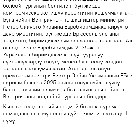
болбой турганын белгилеп, бул жерде
компромисске жетишүү керектигин кошумчалаган.
Буга чейин Венгриянын тышкы иштер министри
Петер Сийярто Украина Евробиримдикке кирүүгө
даяр эместигин, бул жерде Брюссель эле аны
тездетип, биримдикке сүйрөп жатканын айткан. Ал
ошондой эле Евробиримдик 2025-жылы
Украинаны биримдикке кошуу тууралуу
сүйлөшүүлөрдү толугу менен баштоону көздөп
жатканын кошумчалаган. Аталган өлкөнүн
премьер-министри Виктор Орбан Украинанын ЕБге
кириши боюнча 2025-жылы толук сүйлөшүүнү
баштоо саясий чечими кабыл алынганын, бирок
Венгрия аны колдобой турганын билдирген.
Кыргызстандын тыйын эңмей боюнча курама
командасынын мүчөлөрү дүйнө чемпионатында 1
күмү