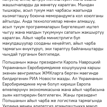
жашылчаларды да жөнөтүү каралган. Мындан
тышкары, асыл тукум мал чарбасы жаатында
кызматташуу боюнча меморандумга кол коюлганы
айтылды. Анда технологиялар менен алмашуу,
асыл тукум программаларын биргелешип иштеп
чыгуу жана малдын тукумунун сапатын жакшыртуу
каралган. Айыл чарба министрлиги бул
макулдашуулар сооданы кеңейтип, айыл чарба
тармагын өнүктүрүп, эки тараптуу байланыштарды
чыңдай турганын белгиледи.
Польшанын жаңы президенти Кароль Навроцкий
Украинанын Евробиримдикке кошулушуна каршы
экенин венгриялык ЖМКларга берген маегинде
билдиргенин РИА Новости жазды. Ал Украинанын
Евробиримдикке мүчө болуп кириши Европа
өлкөлөрүнүн экономикасына жана айыл чарбасына
зыян келтирерин белгилеген. Жаңы президент
Польшанын айыл чарба же логистика тармагында
Украина менен адилетсиз атаандаштыкка макул