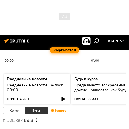
КЫРГ
Кыргызстан
00:00
01:00
Ежедневные новости
Будь в курсе
Ежедневные новости. Выпуск
Среда вместо воскресенья и
08:00
другие новшества: как будут
проходить выборы в КР?
08:00
08:04
4 мин
38 мин
Кечээ
Бүгүн
Эфирге
г. Бишкек
89.3