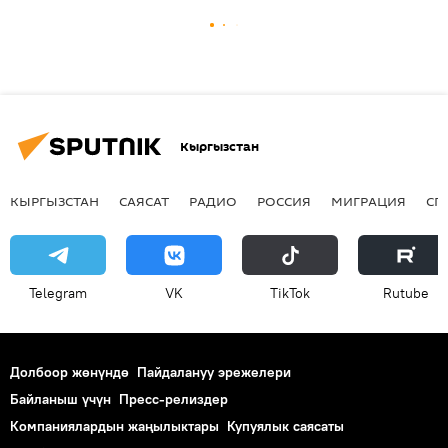
Кыргызстан
КЫРГЫЗСТАН
САЯСАТ
РАДИО
РОССИЯ
МИГРАЦИЯ
СП
Telegram
VK
ТikТоk
Rutube
Долбоор жөнүндө
Пайдалануу эрежелери
Байланыш үчүн
Пресс-релиздер
Компаниялардын жаңылыктары
Купуялык саясаты