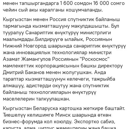
менен тапшыргандарга 1 600 сомдон 16 000 сомго
чейин сый акы каралганы кошумчаланды.
Кыргызстан менен Россия спутниктик байланыш
тармагында кызматташууну макулдашышты. Бул
тууралуу Санариптик өнүктүрүү министрлиги
маалымдады.Билдирүүгө ылайык, Россиянын
Нижний Новгород шаарында санариптик өнүктүрүү
жана инновациялык технологиялар министри
Азамат Жамангулов Россиянын "Роскосмос"
мамлекеттик корпорациясынын башкы директору
Дмитрий Баканов менен жолугушкан. Анда
тараптар кызматташуунун келечеги, тажрыйба
алмашуу, адистерди окутуу жана спутниктик
байланыш технологияларын өнүктүрүү
маселелерин талкуулашкан.
Кыргызстан Беларуска картошка жеткире баштайт.
Тиешелүү келишимге Минск шаарында өткөн
бизнес-форумда кол коюлду. Экспортко сабиз,
капуста, алма, цитрус жемиштерин жана башка