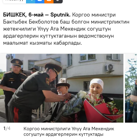
БИШКЕК, 6-май — Sputnik.
Коргоо министри
Бактыбек Бекболотов баш болгон министрликтин
жетекчилиги Улуу Ата Мекендик согуштун
ардагерлерин куттуктаганын ведомствонун
маалымат кызматы кабарлады.
1
/4
Коргоо министрлиги Улуу Ата Мекендик
согуштун ардагерлерин куттуктады