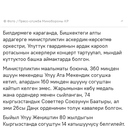
© Фото / Пресс-служба Минобороны КР
Билдирмеге караганда, Бишкектеги алты
ардагерге министрликтин аскердик-көрсөтмө
оркестри, Улуттук гвардиянын ардак кароол
ротасынын аскерлери концерт тартуулап, мындай
куттуктоо башка аймактарда болгон.
Министрликтин маалыматы боюнча, 360 миңден
ашуун мекендеш Улуу Ата Мекендик согушка
кетип, алардын 160 миңден ашууну согуштан
кайтып келген эмес. Жарымынан көбү медаль
жана ордендер менен сыйланган, 74
кыргызстандык Советтер Союзунун Баатыры, ал
эми 26сы Даңк орденинин толук кавалери болгон.
Быйыл Улуу Жеңиштин 80 жылдыгын
Кыргызстанда согуштун 14 катышуучусу белгилейт.