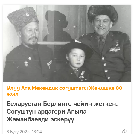
Улуу Ата Мекендик согуштагы Жеңишке 80
жыл
Беларустан Берлинге чейин жеткен.
Согуштун ардагери Апыла
Жаманбаевди эскерүү
6 Бугу 2025, 18:24