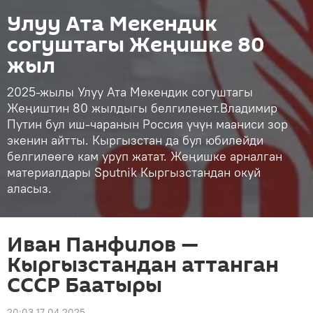
Улуу Ата Мекендик
согуштагы Жеңишке 80
жыл
2025-жылы Улуу Ата Мекендик согуштагы
Жеңиштин 80 жылдыгы белгиленет.Владимир
Путин бул иш-чаранын Россия үчүн мааниси зор
экенин айтты. Кыргызстан да бул юбилейди
белгилөөгө кам уруп жатат. Жеңишке арналган
материалдары Sputnik Кыргызстандан окуй
аласыз.
Иван Панфилов —
Кыргызстандан аттанган
СССР Баатыры
20:03 17.04.2025