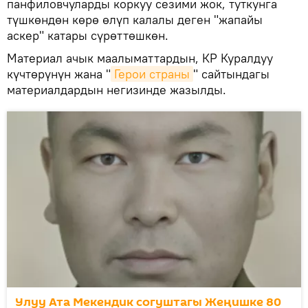
панфиловчуларды коркуу сезими жок, туткунга
түшкөндөн көрө өлүп калалы деген "жапайы
аскер" катары сүрөттөшкөн.
Материал ачык маалыматтардын, КР Куралдуу
күчтөрүнүн жана "
Герои страны
" сайтындагы
материалдардын негизинде жазылды.
Улуу Ата Мекендик согуштагы Жеңишке 80