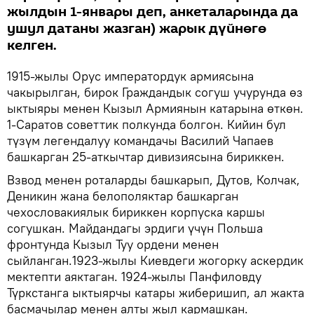
жылдын 1-январы деп, анкеталарында да
ушул датаны жазган) жарык дүйнөгө
келген.
1915-жылы Орус императордук армиясына
чакырылган, бирок Граждандык согуш учурунда өз
ыктыяры менен Кызыл Армиянын катарына өткөн.
1-Саратов советтик полкунда болгон. Кийин бул
түзүм легендалуу командачы Василий Чапаев
башкарган 25-аткычтар дивизиясына бириккен.
Взвод менен роталарды башкарып, Дутов, Колчак,
Деникин жана белополяктар башкарган
чехословакиялык бириккен корпуска каршы
согушкан. Майдандагы эрдиги үчүн Польша
фронтунда Кызыл Туу ордени менен
сыйланган.1923-жылы Киевдеги жогорку аскердик
мектепти аяктаган. 1924-жылы Панфиловду
Түркстанга ыктыярчы катары жиберишип, ал жакта
басмачылар менен алты жыл кармашкан.