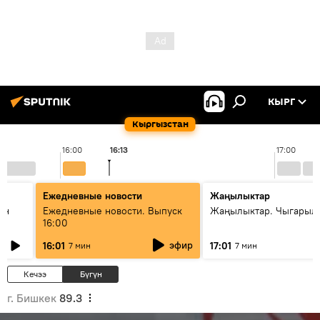
КЫРГ
Кыргызстан
16:00
16:13
17:00
Ежедневные новости
Жаңылыктар
ан
Ежедневные новости. Выпуск
Жаңылыктар. Чыгарыл
16:00
эфир
16:01
17:01
7 мин
7 мин
Кечээ
Бүгүн
г. Бишкек
89.3