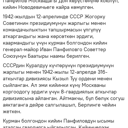
Панфилов Москвадагы Дон көрүстөнүнө коюлуп,
кийин Новодевичьеге кайра көмүлгөн.
1942-жылдын 12-апрелинде СССР Жогорку
Советинин президиумунун жарлыгы менен
командачылыктын тапшырмасын үлгүлүү
аткаргандыгы жана көрсөткөн эрдиги,
каармандыгы үчүн курман болгондон кийин
генерал-майор Иван Панфиловго Советтер
Союзунун Баатыры наамы берилген.
СССРдин Куралдуу күчтөрүнүн президиумунун
жарлыгы менен 1942-жылы 12-апрелде 316-
аткычтар дивизиясы Кызыл Туу ордени менен
сыйланган. Ал эми кийинки күнү Москваны
коргоодогу эрдиги үчүн 8-гвардиялык аткычтар
дивизиясына айланган. Айтмакчы, бул бөлүк согуш
аяктаганга дейре салгылашып, Берлинге чейин
жеткен.
Курман болгондон кийин Панфиловдун ысымы
аталган гвардияга ыйгарылган. Кийинчерээк