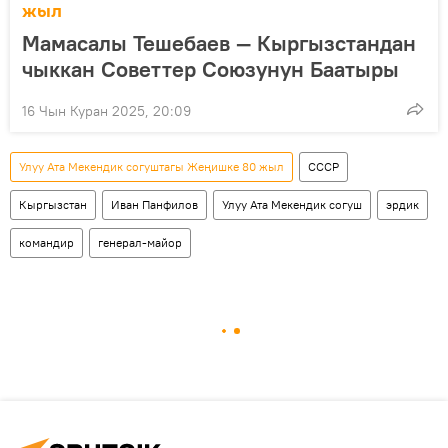
жыл
Мамасалы Тешебаев — Кыргызстандан
чыккан Советтер Союзунун Баатыры
16 Чын Куран 2025, 20:09
Улуу Ата Мекендик согуштагы Жеңишке 80 жыл
СССР
Кыргызстан
Иван Панфилов
Улуу Ата Мекендик согуш
эрдик
командир
генерал-майор