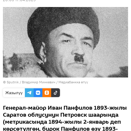
©
Sputnik
/ Владимир Минкевич
/
Медиабанкка өтүү
Жазылуу
Генерал-майор Иван Панфилов 1893-жылы
Саратов облусунун Петровск шаарында
(метрикасында 1894-жылы 2-январь деп
көрсөтүлгөн, бирок Панфилов өзү 1893-