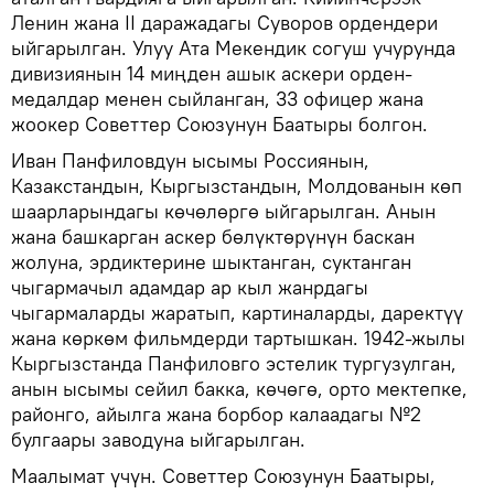
Ленин жана II даражадагы Суворов ордендери
ыйгарылган. Улуу Ата Мекендик согуш учурунда
дивизиянын 14 миңден ашык аскери орден-
медалдар менен сыйланган, 33 офицер жана
жоокер Советтер Союзунун Баатыры болгон.
Иван Панфиловдун ысымы Россиянын,
Казакстандын, Кыргызстандын, Молдованын көп
шаарларындагы көчөлөргө ыйгарылган. Анын
жана башкарган аскер бөлүктөрүнүн баскан
жолуна, эрдиктерине шыктанган, суктанган
чыгармачыл адамдар ар кыл жанрдагы
чыгармаларды жаратып, картиналарды, даректүү
жана көркөм фильмдерди тартышкан. 1942-жылы
Кыргызстанда Панфиловго эстелик тургузулган,
анын ысымы сейил бакка, көчөгө, орто мектепке,
районго, айылга жана борбор калаадагы №2
булгаары заводуна ыйгарылган.
Маалымат үчүн. Советтер Союзунун Баатыры,