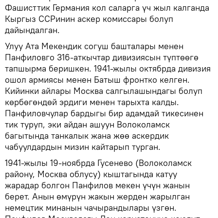
Фашисттик Германия кол саларга үч жыл калганда
Кыргыз ССРинин аскер комиссары болуп
дайындалган.
Улуу Ата Мекендик согуш башталары менен
Панфиловго 316-аткычтар дивизиясын түптөөгө
тапшырма беришкен. 1941-жылы октябрда дивизия
ошол армиясы менен Батыш фронтко келген.
Кийинки айлары Москва салгылашындагы болуп
көрбөгөндөй эрдиги менен тарыхта калды.
Панфиловчулар бардыгы бир адамдай тикесинен
тик туруп, эки айдан ашуун Волоколамск
багытында танкалык жана жөө аскердик
чабуулдардын мизин кайтарып турган.
1941-жылы 19-ноябрда Гусенево (Волоколамск
району, Москва облусу) кыштагында катуу
жарадар болгон Панфилов мекен үчүн жанын
берет. Анын өмүрүн жакын жерден жарылган
немецтик минанын чачырандылары үзгөн.