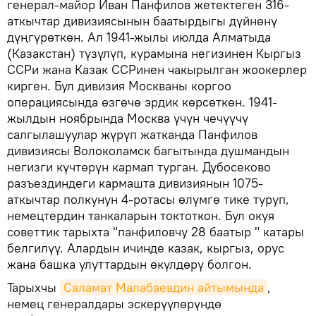
генерал-майор Иван Панфилов жетектеген 316-
аткычтар дивизиясынын баатырдыгы дүйнөнү
дүңгүрөткөн. Ал 1941-жылы июлда Алматыда
(Казакстан) түзүлүп, курамына негизинен Кыргыз
ССРи жана Казак ССРинен чакырылган жоокерлер
кирген. Бул дивизия Москваны коргоо
операциясында өзгөчө эрдик көрсөткөн. 1941-
жылдын ноябрында Москва үчүн чечүүчү
салгылашуулар жүрүп жатканда Панфилов
дивизиясы Волоколамск багытында душмандын
негизги күчтөрүн кармап турган. Дубосеково
разъездиндеги кармашта дивизиянын 1075-
аткычтар полкунун 4-ротасы өлүмгө тике туруп,
немецтердин танкаларын токтоткон. Бул окуя
советтик тарыхта "панфиловчу 28 баатыр " катары
белгилүү. Алардын ичинде казак, кыргыз, орус
жана башка улуттардын өкүлдөрү болгон.
Тарыхчы
Саламат Малабаевдин айтымында
,
немец генералдары эскерүүлөрүндө