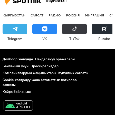
Кыргызстан
КЫРГЫЗСТАН
САЯСАТ
РАДИО
РОССИЯ
МИГРАЦИЯ
СП
Telegram
VK
ТikТоk
Rutube
Долбоор жөнүндө
Пайдалануу эрежелери
Байланыш үчүн
Пресс-релиздер
Компаниялардын жаңылыктары
Купуялык саясаты
Cookie колдонуу жана автоматтык логирлөө
саясаты
Кайра байланыш