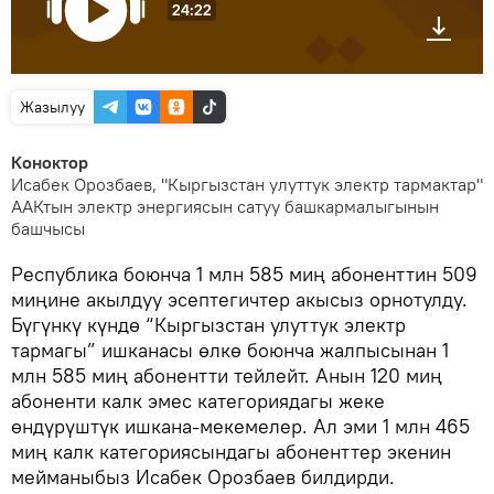
24:22
Жазылуу
Коноктор
Исабек Орозбаев, "Кыргызстан улуттук электр тармактар"
ААКтын электр энергиясын сатуу башкармалыгынын
башчысы
Республика боюнча 1 млн 585 миң абоненттин 509
миңине акылдуу эсептегичтер акысыз орнотулду.
Бүгүнкү күндө “Кыргызстан улуттук электр
тармагы” ишканасы өлкө боюнча жалпысынан 1
млн 585 миң абонентти тейлейт. Анын 120 миң
абоненти калк эмес категориядагы жеке
өндүрүштүк ишкана-мекемелер. Ал эми 1 млн 465
миң калк категориясындагы абоненттер экенин
мейманыбыз Исабек Орозбаев билдирди.