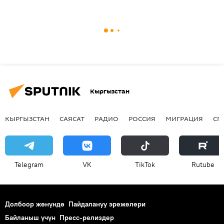
Кыргызстан
КЫРГЫЗСТАН
САЯСАТ
РАДИО
РОССИЯ
МИГРАЦИЯ
СП
Telegram
VK
ТikТоk
Rutube
Долбоор жөнүндө
Пайдалануу эрежелери
Байланыш үчүн
Пресс-релиздер