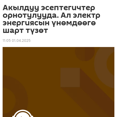
Акылдуу эсептегичтер
орнотулууда. Ал электр
энергиясын үнөмдөөгө
шарт түзөт
11:05 01.04.2025