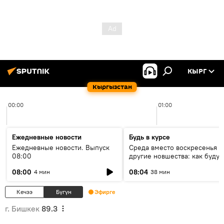
КЫРГ
Кыргызстан
00:00
01:00
Ежедневные новости
Будь в курсе
Ежедневные новости. Выпуск
Среда вместо воскресенья и
08:00
другие новшества: как будут
проходить выборы в КР?
08:00
08:04
4 мин
38 мин
Кечээ
Бүгүн
Эфирге
г. Бишкек
89.3