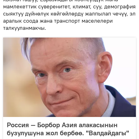
мамлекеттик суверенитет, климат, суу, демография
сыяктуу дүйнөлүк көйгөйлөрдү жалпылап чечүү, эл
аралык соода жана транспорт маселелери
талкууланмакчы.
Россия — Борбор Азия алакасынын
бузулушуна жол бербөө. "Валдайдагы"