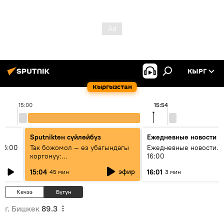
КЫРГ
Кыргызстан
15:00
15:54
Sputnikteн сүйлөйбүз
Ежедневные новости
15:00
Так божомол — өз убагындагы
Ежедневные новости. 
коргонуу:
16:00
гидрометеорологиялык кызмат
эфир
15:04
16:01
45 мин
3 мин
кантип өркүндөтүлүүдө
Кечээ
Бүгүн
г. Бишкек
89.3