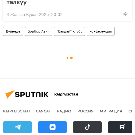
талкуу
4 Жалган Куран 2025, 20:02
Дүйнөдө
Борбор Азия
"Валдай" клубу
конференция
Кыргызстан
КЫРГЫЗСТАН
САЯСАТ
РАДИО
РОССИЯ
МИГРАЦИЯ
СП