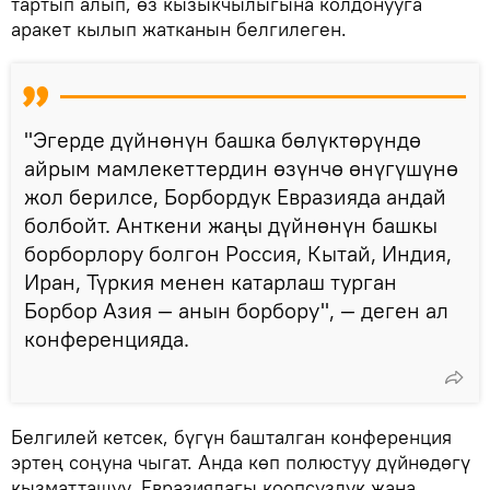
тартып алып, өз кызыкчылыгына колдонууга
аракет кылып жатканын белгилеген.
"Эгерде дүйнөнүн башка бөлүктөрүндө
айрым мамлекеттердин өзүнчө өнүгүшүнө
жол берилсе, Борбордук Евразияда андай
болбойт. Анткени жаңы дүйнөнүн башкы
борборлору болгон Россия, Кытай, Индия,
Иран, Түркия менен катарлаш турган
Борбор Азия — анын борбору", — деген ал
конференцияда.
Белгилей кетсек, бүгүн башталган конференция
эртең соңуна чыгат. Анда көп полюстуу дүйнөдөгү
кызматташуу, Евразиядагы коопсуздук жана