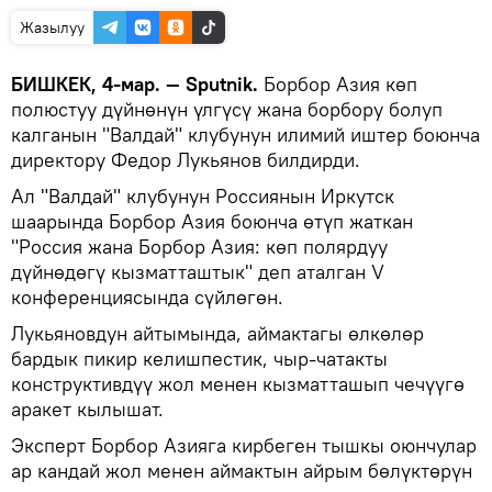
Жазылуу
БИШКЕК, 4-мар. — Sputnik.
Борбор Азия көп
полюстуу дүйнөнүн үлгүсү жана борбору болуп
калганын "Валдай" клубунун илимий иштер боюнча
директору Федор Лукьянов билдирди.
Ал "Валдай" клубунун Россиянын Иркутск
шаарында Борбор Азия боюнча өтүп жаткан
"Россия жана Борбор Азия: көп полярдуу
дүйнөдөгү кызматташтык" деп аталган V
конференциясында сүйлөгөн.
Лукьяновдун айтымында, аймактагы өлкөлөр
бардык пикир келишпестик, чыр-чатакты
конструктивдүү жол менен кызматташып чечүүгө
аракет кылышат.
Эксперт Борбор Азияга кирбеген тышкы оюнчулар
ар кандай жол менен аймактын айрым бөлүктөрүн