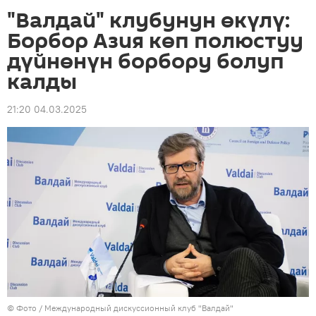
"Валдай" клубунун өкүлү:
Борбор Азия көп полюстуу
дүйнөнүн борбору болуп
калды
21:20 04.03.2025
© Фото / Международный дискуссионный клуб "Валдай"