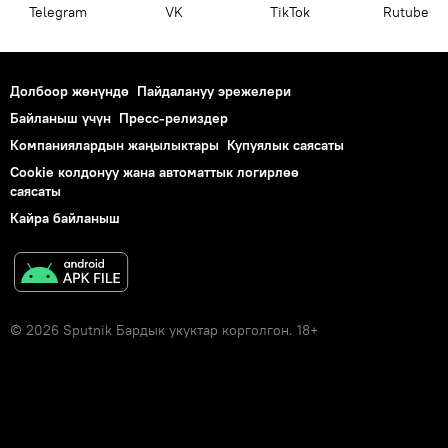
Telegram
VK
ТikТоk
Rutube
Долбоор жөнүндө
Пайдалануу эрежелери
Байланыш үчүн
Пресс-релиздер
Компаниялардын жаңылыктары
Купуялык саясаты
Cookie колдонуу жана автоматтык логирлөө
саясаты
Кайра байланыш
© 2026 Sputnik Бардык укуктар корголгон. 18+