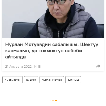
Нурлан Мотуевдин сабалышы. Шектүү
кармалып, ур-токмоктун себеби
айтылды
21 Аяк оона 2022, 14:18
Кыргызстан
Бишкек
Нурлан Мотуев
кылмыш