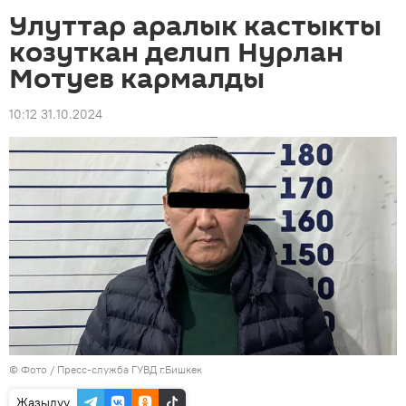
Улуттар аралык кастыкты
козуткан делип Нурлан
Мотуев кармалды
10:12 31.10.2024
© Фото / Пресс-служба ГУВД г.Бишкек
Жазылуу