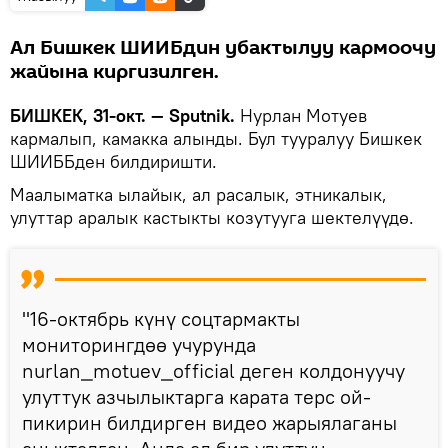
Ал Бишкек ШИИБдин убактылуу кармоочу
жайына киргизилген.
БИШКЕК, 31-окт. — Sputnik.
Нурлан Мотуев
кармалып, камакка алынды. Бул тууралуу Бишкек
ШИИББден билдиришти.
Маалыматка ылайык, ал расалык, этникалык,
улуттар аралык кастыкты козутууга шектелүүдө.
"16-октябрь күнү соцтармакты
мониторингдөө учурунда
nurlan_motuev_official деген колдонуучу
улуттук азчылыктарга карата терс ой-
пикирин билдирген видео жарыялаганы