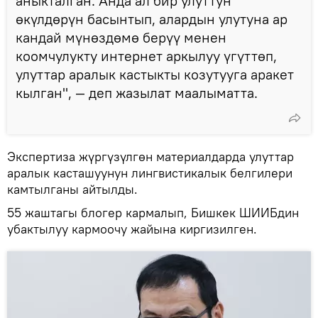
аныкталган. Анда ал бир улуттун
өкүлдөрүн басынтып, алардын улутуна ар
кандай мүнөздөмө берүү менен
коомчулукту интернет аркылуу үгүттөп,
улуттар аралык кастыкты козутууга аракет
кылган", — деп жазылат маалыматта.
Экспертиза жүргүзүлгөн материалдарда улуттар
аралык касташуунун лингвистикалык белгилери
камтылганы айтылды.
55 жаштагы блогер кармалып, Бишкек ШИИБдин
убактылуу кармоочу жайына киргизилген.