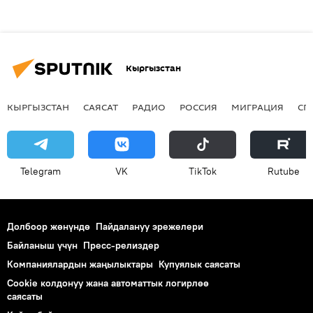
Кыргызстан
КЫРГЫЗСТАН
САЯСАТ
РАДИО
РОССИЯ
МИГРАЦИЯ
СП
Telegram
VK
ТikТоk
Rutube
Долбоор жөнүндө
Пайдалануу эрежелери
Байланыш үчүн
Пресс-релиздер
Компаниялардын жаңылыктары
Купуялык саясаты
Cookie колдонуу жана автоматтык логирлөө
саясаты