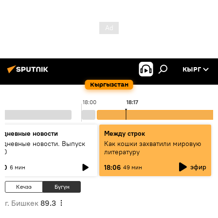
КЫРГ
Кыргызстан
18:00
18:17
едневные новости
Между строк
едневные новости. Выпуск
Как кошки захватили мировую
:00
литературу
эфир
:00
18:06
6 мин
49 мин
Кечээ
Бүгүн
г. Бишкек
89.3