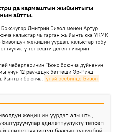
стри да кармаштын жыйынтыгы
анын айтты.
.
Боксчулар Дмитрий Бивол менен Артур
юнча калыстар чыгарган жыйынтыкка УКМК
 Биволдун жеңишин уурдап, калыстар тобу
еттүүлүктү тепсешти деген пикирин
элей чеберлеринин "Бокс боюнча дүйнөнүн
мы үчүн 12 раунддук беттеши Эр-Рияд
жыйынтык боюнча,
упай эсебинде Бивол 
Биволдун жеңишин уурдап алышты,
уюштуруучулар адилеттүүлүктү тепсеп
гай адилеттүүлүктүн баасын түшүнбөй