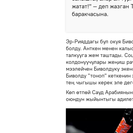
жатат!" — деп жазган
баракчасына.
Эр-Рияддагы бул окуя Бив
болду. Анткен менен калы
талкууга жем таштады. Со
колдонуучулары жеңиш ра
мээлейчен Биволдуку экен
Биволду "тоноп" кеткенин
тең чыгышы керек эле дег
Көп өтпөй Сауд Арабиянын
оюндун жыйынтыгы адилет