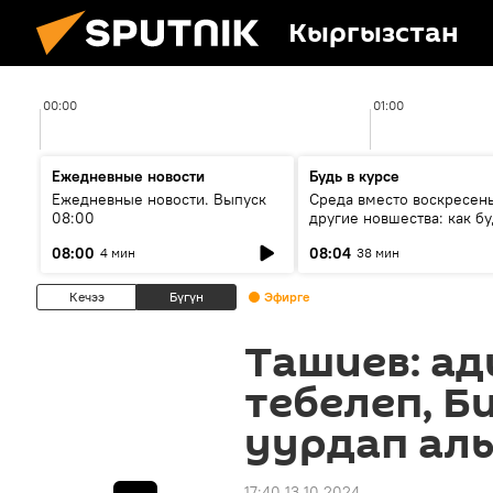
Кыргызстан
00:00
01:00
Ежедневные новости
Будь в курсе
Ежедневные новости. Выпуск
Среда вместо воскресень
08:00
другие новшества: как бу
проходить выборы в КР?
08:00
08:04
4 мин
38 мин
Кечээ
Бүгүн
Эфирге
Ташиев: ад
тебелеп, 
уурдап ал
17:40 13.10.2024