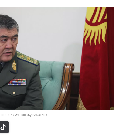
тров КР / Эргеш Жусубалиев