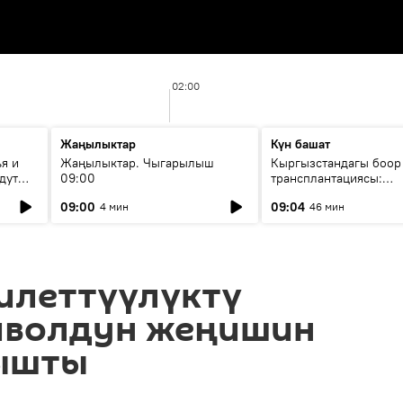
02:00
Жаңылыктар
Күн башат
я и
Жаңылыктар. Чыгарылыш
Кыргызстандагы боор
дут
09:00
трансплантациясы:
жетишкендиктер жана
09:00
09:04
4 мин
46 мин
келечеги
илеттүүлүктү
Биволдун жеңишин
ышты