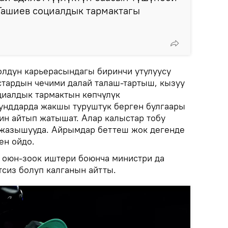
 Ташиев социалдык тармактагы
олдун карьерасындагы биринчи утулуусу
стардын чечими далай талаш-тартыш, кызуу
циалдык тармактын көпчүлүк
унддарда жакшы туруштук берген булгаары
ин айтып жатышат. Алар калыстар тобу
 жазышууда. Айрымдар беттеш жок дегенде
ен ойдо.
 оюн-зоок иштери боюнча министри да
сиз болуп калганын айтты.