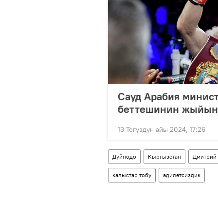
Сауд Арабия минис
беттешинин жыйын
13 Тогуздун айы 2024, 17:26
Дүйнөдө
Кыргызстан
Дмитрий
калыстар тобу
адилетсиздик