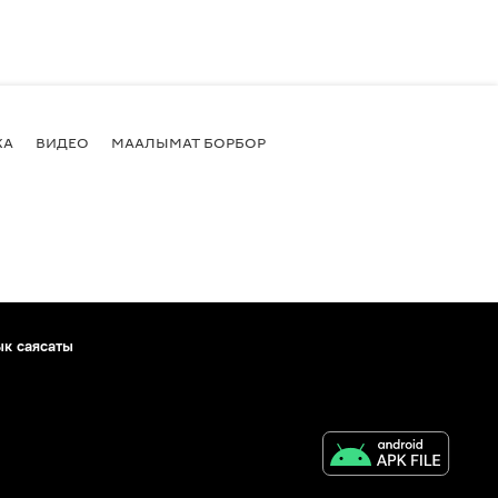
КА
ВИДЕО
МААЛЫМАТ БОРБОР
ык саясаты