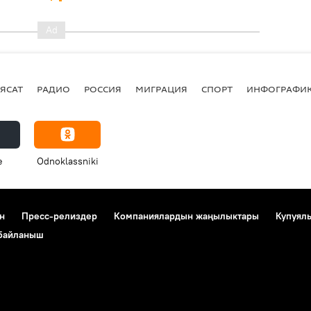
ЯСАТ
РАДИО
РОССИЯ
МИГРАЦИЯ
СПОРТ
ИНФОГРАФИ
e
Odnoklassniki
н
Пресс-релиздер
Компаниялардын жаңылыктары
Купуял
 байланыш