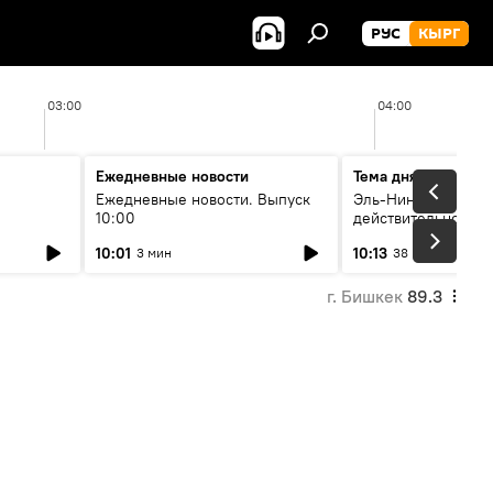
РУС
КЫРГ
03:00
04:00
Ежедневные новости
Тема дня
Ежедневные новости. Выпуск
Эль-Ниньо, жара и 
10:00
действительно вли
 өнүгүү
погоду в Кыргызст
10:01
10:13
3 мин
38 мин
г. Бишкек
89.3