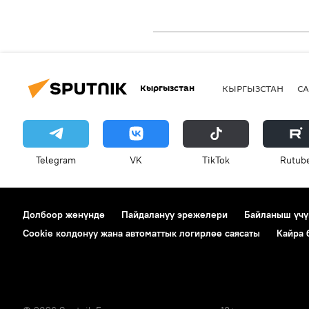
Кыргызстан
КЫРГЫЗСТАН
СА
Telegram
VK
ТikТоk
Rutub
Долбоор жөнүндө
Пайдалануу эрежелери
Байланыш үчү
Cookie колдонуу жана автоматтык логирлөө саясаты
Кайра