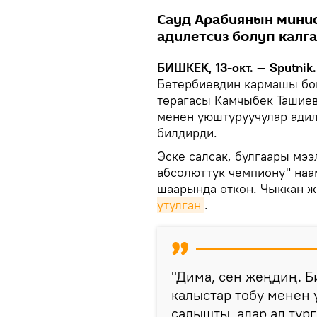
Сауд Арабиянын мини
адилетсиз болуп калг
БИШКЕК, 13-окт. — Sputnik
Бетербиевдин кармашы бо
төрагасы Камчыбек Ташиев
менен уюштуруучулар адил
билдирди.
Эске салсак, булгаары мэ
абсолюттук чемпиону" наа
шаарында өткөн. Чыккан 
утулган
.
"Дима, сен жеңдиң. 
калыстар тобу менен 
салышты, алар ал тур