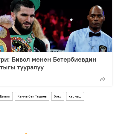
три: Бивол менен Бетербиевдин
тыгы тууралуу
 Бивол
Камчыбек Ташиев
бокс
кармаш