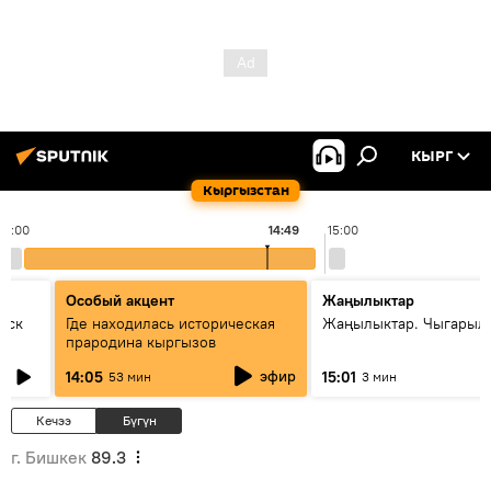
КЫРГ
Кыргызстан
14:00
14:49
15:00
Особый акцент
Жаңылыктар
уск
Где находилась историческая
Жаңылыктар. Чыгарыл
прародина кыргызов
эфир
14:05
15:01
53 мин
3 мин
Кечээ
Бүгүн
г. Бишкек
89.3