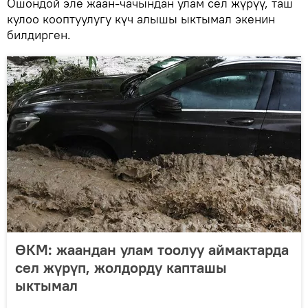
Ошондой эле жаан-чачындан улам сел жүрүү, таш
кулоо кооптуулугу күч алышы ыктымал экенин
билдирген.
ӨКМ: жаандан улам тоолуу аймактарда
сел жүрүп, жолдорду капташы
ыктымал