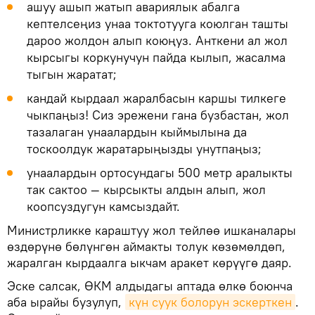
ашуу ашып жатып авариялык абалга
кептелсеңиз унаа токтотууга коюлган ташты
дароо жолдон алып коюңуз. Анткени ал жол
кырсыгы коркунучун пайда кылып, жасалма
тыгын жаратат;
кандай кырдаал жаралбасын каршы тилкеге
чыкпаңыз! Сиз эрежени гана бузбастан, жол
тазалаган унаалардын кыймылына да
тоскоолдук жаратарыңызды унутпаңыз;
унаалардын ортосундагы 500 метр аралыкты
так сактоо — кырсыкты алдын алып, жол
коопсуздугун камсыздайт.
Министрликке караштуу жол тейлөө ишканалары
өздөрүнө бөлүнгөн аймакты толук көзөмөлдөп,
жаралган кырдаалга ыкчам аракет көрүүгө даяр.
Эске салсак, ӨКМ алдыдагы аптада өлкө боюнча
аба ырайы бузулуп,
күн суук болорун эскерткен
.