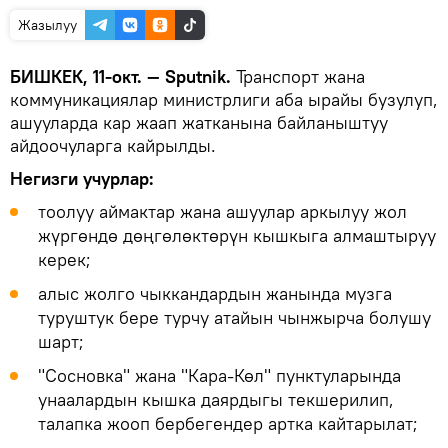
Жазылуу
БИШКЕК, 11-окт. — Sputnik.
Транспорт жана
коммуникациялар министрлиги аба ырайы бузулуп,
ашууларда кар жаап жатканына байланыштуу
айдоочуларга кайрылды.
Негизги учурлар:
тоолуу аймактар жана ашуулар аркылуу жол
жүргөндө дөңгөлөктөрүн кышкыга алмаштыруу
керек;
алыс жолго чыккандардын жанында музга
туруштук бере турчу атайын чынжырча болушу
шарт;
"Сосновка" жана "Кара-Көл" пунктуларында
унаалардын кышка даярдыгы текшерилип,
талапка жооп бербегендер артка кайтарылат;