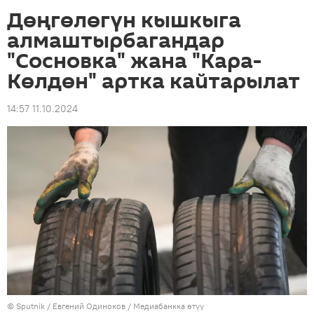
Дөңгөлөгүн кышкыга
алмаштырбагандар
"Сосновка" жана "Кара-
Көлдөн" артка кайтарылат
14:57 11.10.2024
©
Sputnik
/ Евгений Одиноков
/
Медиабанкка өтүү