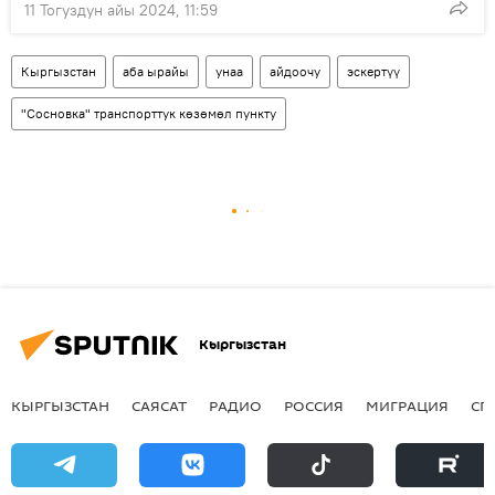
11 Тогуздун айы 2024, 11:59
Кыргызстан
аба ырайы
унаа
айдоочу
эскертүү
"Сосновка" транспорттук көзөмөл пункту
Кыргызстан
КЫРГЫЗСТАН
САЯСАТ
РАДИО
РОССИЯ
МИГРАЦИЯ
СП