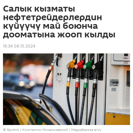
Салык кызматы
нефтетрейдерлердин
күйүүчү май боюнча
дооматына жооп кылды
16:34 08.10.2024
©
Sputnik
/ Константин Михальчевский
/
Медиабанкка өтүү