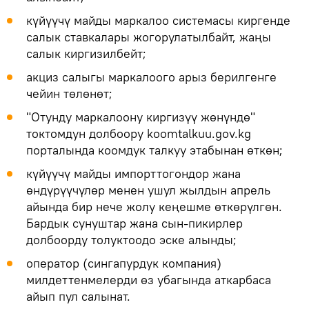
күйүүчү майды маркалоо системасы киргенде
салык ставкалары жогорулатылбайт, жаңы
салык киргизилбейт;
акциз салыгы маркалоого арыз берилгенге
чейин төлөнөт;
"Отунду маркалоону киргизүү жөнүндө"
токтомдун долбоору koomtalkuu.gov.kg
порталында коомдук талкуу этабынан өткөн;
күйүүчү майды импорттогондор жана
өндүрүүчүлөр менен ушул жылдын апрель
айында бир нече жолу кеңешме өткөрүлгөн.
Бардык сунуштар жана сын-пикирлер
долбоорду толуктоодо эске алынды;
оператор (сингапурдук компания)
милдеттенмелерди өз убагында аткарбаса
айып пул салынат.