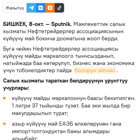
Жазылуу
БИШКЕК, 8-окт. — Sputnik.
Мамлекеттик салык
кызматы Нефтетрейдерлер ассоциациясынын
күйүүчү май боюнча дооматына жооп берди.
Буга чейин Нефтетрейдерлер ассоциациясы
күйүүчү майды маркалоого тынчсызданып,
натыйжада баа көтөрүлүп, бизнес жана экономика
үчүн тобокелдиктер пайда
болорун айткан
.
Салык кызматы тараткан билдирүүнүн урунттуу
учурлары:
күйүүчү майды маркалоонун баасы бекитилген.
1 литри 37 тыйынды түзөт. Баа эки жылда бир
макулдашылып турат;
азыр күйүүчү май ЕАЭБ өлкөлөрүнөн гана
импорттолгондуктан бажы алымдары
алынбайт;