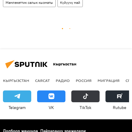
Мамлекеттик салык кызматы
Күйүүчү май
Кыргызстан
КЫРГЫЗСТАН
САЯСАТ
РАДИО
РОССИЯ
МИГРАЦИЯ
СП
Telegram
VK
ТikТоk
Rutube
Долбоор жөнүндө
Пайдалануу эрежелери