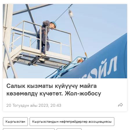
Салык кызматы күйүүчү майга
көзөмөлдү күчөтөт. Жол-жобосу
20 Тогуздун айы 2023, 20:43
Кыргызстан
Кыргызстандын нефтетрейдерлер ассоциациясы