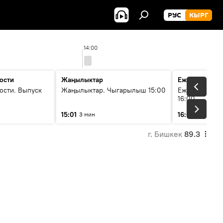
РУС
КЫРГ
14:00
ости
Жаңылыктар
Ежедневные 
ости. Выпуск
Жаңылыктар. Чыгарылыш 15:00
Ежедневные н
16:00
15:01
16:01
3 мин
3 мин
г. Бишкек
89.3