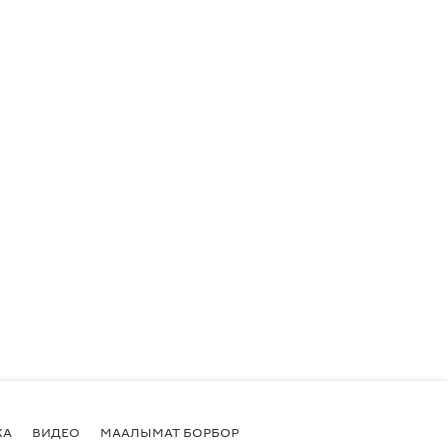
КА
ВИДЕО
МААЛЫМАТ БОРБОР