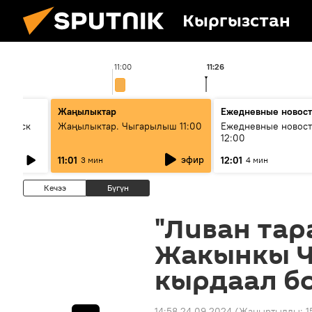
Кыргызстан
11:00
11:26
Жаңылыктар
Ежедневные новос
Выпуск
Жаңылыктар. Чыгарылыш 11:00
Ежедневные новост
12:00
эфир
11:01
12:01
3 мин
4 мин
Кечээ
Бүгүн
"Ливан тар
Жакынкы 
кырдаал б
14:58 24.09.2024
(Жаңыртылды:
1