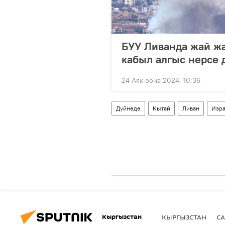
БУУ Ливанда жай ж
кабыл алгыс нерсе 
24 Аяк оона 2024, 10:36
Дүйнөдө
Кытай
Ливан
Изр
Кыргызстан
КЫРГЫЗСТАН
СА