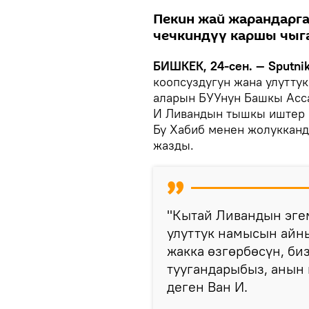
Пекин жай жарандарга
чечкиндүү каршы чыг
БИШКЕК, 24-сен. — Sputni
коопсуздугун жана улутту
аларын БУУнун Башкы Ас
И Ливандын тышкы иштер 
Бу Хабиб менен жолукканд
жазды.
"Кытай Ливандын эге
улуттук намысын айны
жакка өзгөрбөсүн, биз
туугандарыбыз, анын 
деген Ван И.