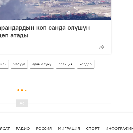
арандардын көп санда өлүшүн
деп атады
аиль
Чабуул
адам өлүмү
позиция
колдоо
ЯСАТ
РАДИО
РОССИЯ
МИГРАЦИЯ
СПОРТ
ИНФОГРАФИ