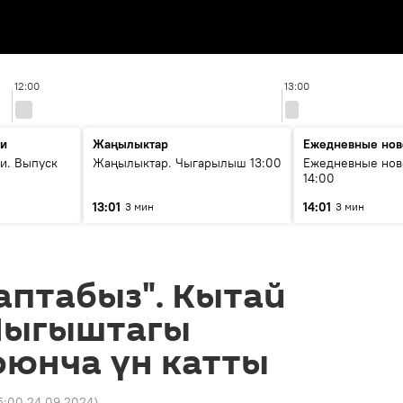
12:00
13:00
ти
Жаңылыктар
Ежедневные нов
и. Выпуск
Жаңылыктар. Чыгарылыш 13:00
Ежедневные нов
14:00
13:01
14:01
3 мин
3 мин
аптабыз". Кытай
Чыгыштагы
оюнча үн катты
5:00 24.09.2024
)