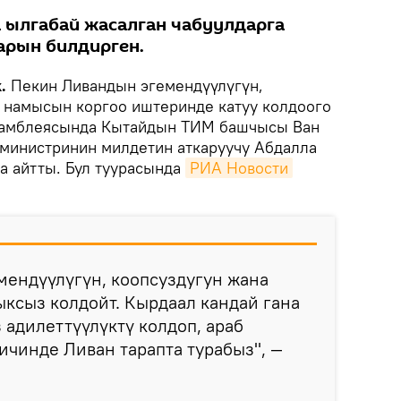
 ылгабай жасалган чабуулдарга
арын билдирген.
k.
Пекин Ливандын эгемендүүлүгүн,
к намысын коргоо иштеринде катуу колдоого
самблеясында Кытайдын ТИМ башчысы Ван
министринин милдетин аткаруучу Абдалла
а айтты. Бул туурасында
РИА Новости
мендүүлүгүн, коопсуздугун жана
ксыз колдойт. Кырдаал кандай гана
 адилеттүүлүктү колдоп, араб
ичинде Ливан тарапта турабыз", —