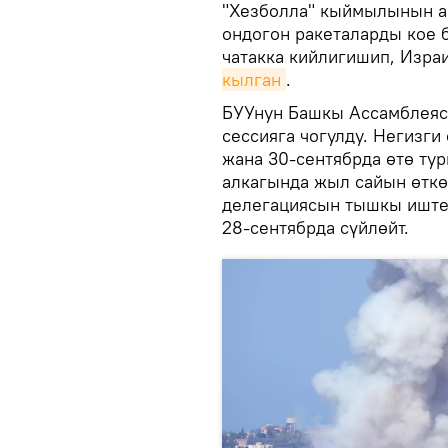
"Хезболла" кыймылынын а
ондогон ракеталарды кое 
чатакка кийлигишип, Изра
кылган
.
БУУнун Башкы Ассамблеяс
сессияга чогулду. Негизги
жана 30-сентябрда өтө ту
алкагында жыл сайын өткө
делегациясын тышкы иштер
28-сентябрда сүйлөйт.