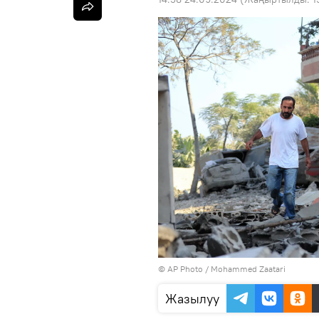
©
AP Photo
/ Mohammed Zaatari
Жазылуу