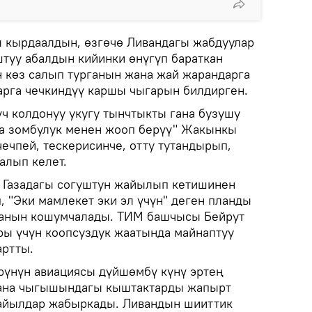
 кырдаалдын, өзгөчө Ливандагы жабдуулар
туу абалдын кийинки өнүгүп бараткан
 көз салып турганын жана жай жарандарга
арга чечкиндүү каршы чыгарын билдирген.
ч колдонуу укугу тынчтыкты гана бузушу
ка зомбулук менен жооп берүү" Жакынкы
чпей, тескерисинче, отту тутандырып,
алып келет.
 Газадагы согуштун жайылып кетишинен
 "Эки мамлекет эки эл үчүн" деген планды
ганын кошумчалады. ТИМ башчысы Бейрут
ы үчүн коопсуздук жаатында майнаптуу
артты.
рүнүн авиациясы дүйшөмбү күнү эртең
ана чыгышындагы кыштактарды жапырт
 айылдар жабыркады. Ливандын шииттик