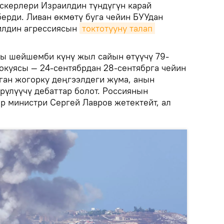
скерлери Израилдин түндүгүн карай
берди. Ливан өкмөтү буга чейин БУУдан
илдин агрессиясын
токтотууну талап 
ы шейшемби күнү жыл сайын өтүүчү 79-
 окуясы — 24-сентябрдан 28-сентябрга чейин
рган жогорку деңгээлдеги жума, анын
рүлүүчү дебаттар болот. Россиянын
 министри Сергей Лавров жетектейт, ал