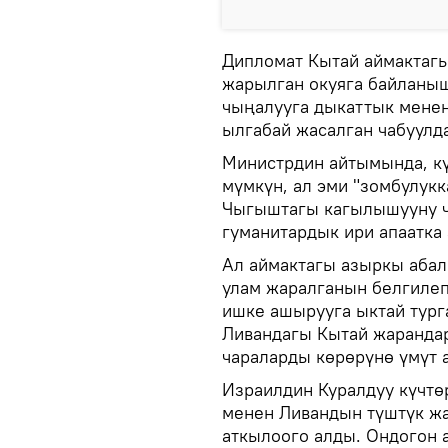
Дипломат Кытай аймактагы
жарылган окуяга байланыш
чыңалууга дыкаттык менен
ылгабай жасалган чабуулд
Министрдин айтымында, кү
мүмкүн, ал эми "зомбулук
Чыгыштагы кагылышууну че
гуманитардык ири апаатка 
Ал аймактагы азыркы абал
улам жаралганын белгилеп,
ишке ашырууга ыктай тур
Ливандагы Кытай жарандар
чараларды көрөрүнө үмүт 
Израилдин Куралдуу күчтө
менен Ливандын түштүк ж
аткылоого алды. Ондогон