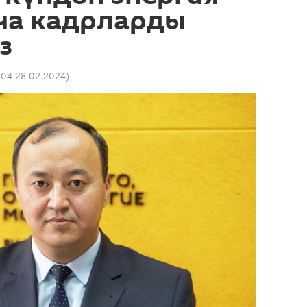
ча кадрларды
з
:04 28.02.2024
)