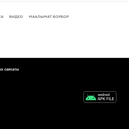
КА
ВИДЕО
МААЛЫМАТ БОРБОР
ык саясаты