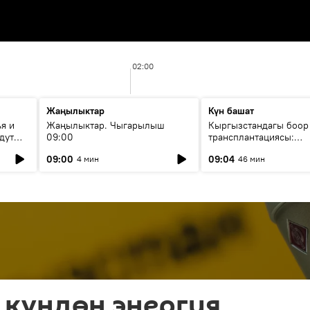
02:00
Жаңылыктар
Күн башат
я и
Жаңылыктар. Чыгарылыш
Кыргызстандагы боор
дут
09:00
трансплантациясы:
жетишкендиктер жана
09:00
09:04
4 мин
46 мин
келечеги
 күндөн энергия