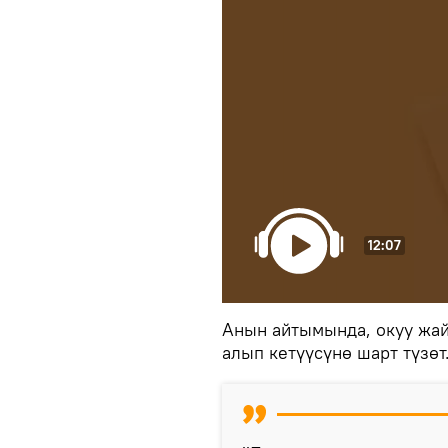
12:07
Анын айтымында, окуу жай
алып кетүүсүнө шарт түзөт