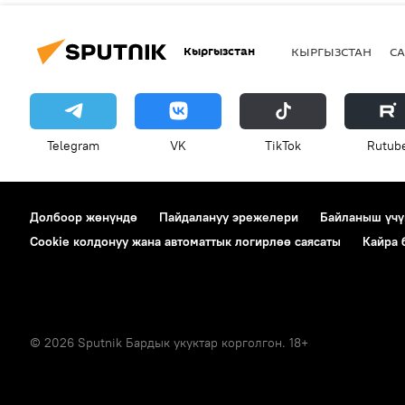
Кыргызстан
КЫРГЫЗСТАН
СА
Telegram
VK
ТikТоk
Rutub
Долбоор жөнүндө
Пайдалануу эрежелери
Байланыш үчү
Cookie колдонуу жана автоматтык логирлөө саясаты
Кайра
© 2026 Sputnik Бардык укуктар корголгон. 18+