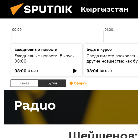
Кыргызстан
00:00
01:00
Ежедневные новости
Будь в курсе
Ежедневные новости. Выпуск
Среда вместо воскресень
08:00
другие новшества: как бу
проходить выборы в КР?
08:00
08:04
4 мин
38 мин
Кечээ
Бүгүн
Эфирге
Радио
Шейшенов: