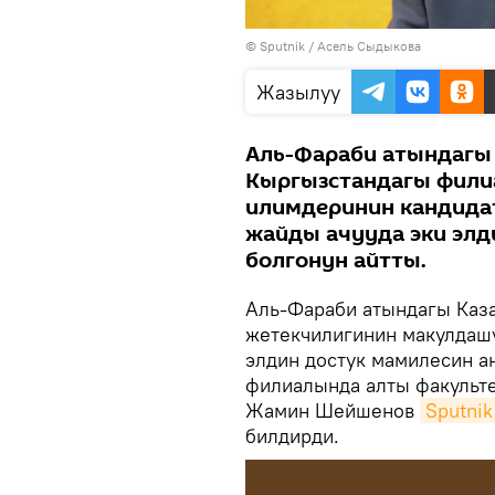
©
Sputnik
/ Асель Сыдыкова
Жазылуу
Аль-Фараби атындагы 
Кыргызстандагы фили
илимдеринин кандида
жайды ачууда эки элд
болгонун айтты.
Аль-Фараби атындагы Каза
жетекчилигинин макулдашу
элдин достук мамилесин а
филиалында алты факультет
Жамин Шейшенов
Sputni
билдирди.