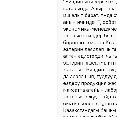
"Биздин университет
катарында. Азырынча
иш алып барат. Анда 
анын ичинде IT, робо
экономика-менеджмен
жана чет тилдер бою
биринчи кезекте Кырг
ээлерин даярдап чыга
алган адистерди, чыг
ээлерин, жасалма инт
жатабыз. Биздин студ
да аралашып, түрдүү 
өздөрү продукция жас
максатта атайын лабо
жатабыз. Окуу жайда 
окутуп келет, студент
Казакстандагы башкы
мүмкүнчүлүгү бар. Мы