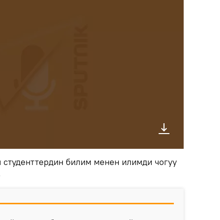
 студенттердин билим менен илимди чогуу
.