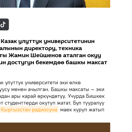
Казак улуттук университетинин
алынын директору, техника
ты Жамин Шейшенов аталган окуу
ин достугун бекемдөө башкы максат
к улуттук университети эки өлкө
усу менен ачылган. Башкы максаты — эки
ндан ары карай өркүндөтүү. Учурда Бишкек
 студенттерди окутуп жатат. Бул тууралуу
k Кыргызстан радиосуна
маек куруп жатып