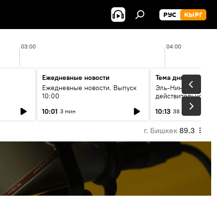
РУС
КЫРГ
03:00
04:00
Ежедневные новости
Тема дня
Ежедневные новости. Выпуск
Эль-Ниньо, жара и 
10:00
действительно вли
 өнүгүү
погоду в Кыргызст
10:01
10:13
3 мин
38 мин
г. Бишкек
89.3