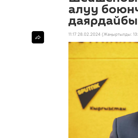
алуу боюн
даярдайбы
11:17 28.02.2024
(Жаңыртылды:
13