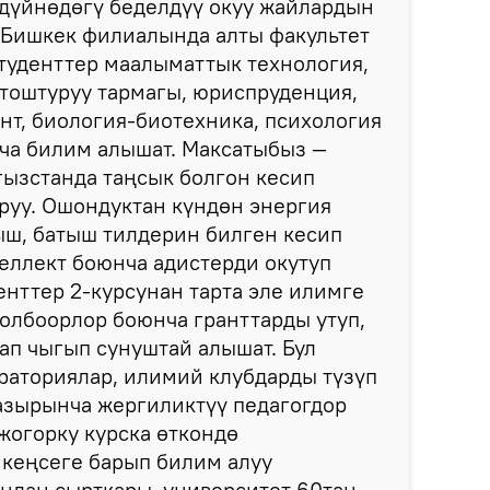
 дүйнөдөгү беделдүү окуу жайлардын
 Бишкек филиалында алты факультет
студенттер маалыматтык технология,
ттоштуруу тармагы, юриспруденция,
т, биология-биотехника, психология
нча билим алышат. Максатыбыз —
ызстанда таңсык болгон кесип
руу. Ошондуктан күндөн энергия
ыш, батыш тилдерин билген кесип
еллект боюнча адистерди окутуп
енттер 2-курсунан тарта эле илимге
долбоорлор боюнча гранттарды утуп,
ап чыгып сунуштай алышат. Бул
раториялар, илимий клубдарды түзүп
азырынча жергиликтүү педагогдор
 жогорку курска өткондө
 кеңсеге барып билим алуу
ндан сырткары, университет 60тан