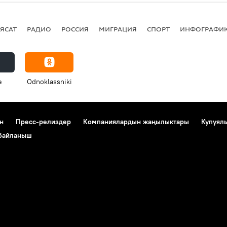
ЯСАТ
РАДИО
РОССИЯ
МИГРАЦИЯ
СПОРТ
ИНФОГРАФИ
e
Odnoklassniki
н
Пресс-релиздер
Компаниялардын жаңылыктары
Купуял
 байланыш