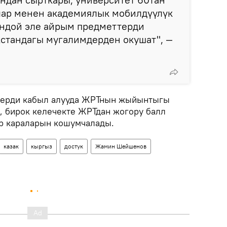
лар менен академиялык мобилдүүлүк
ндой эле айрым предметтерди
кстандагы мугалимдерден окушат", —
ттерди кабыл алууда ЖРТнын жыйынтыгы
, бирок келечекте ЖРТдан жогору балл
р караларын кошумчалады.
казак
кыргыз
достук
Жамин Шейшенов