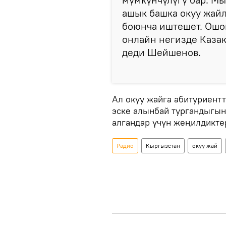
ашык башка окуу жай
боюнча иштешет. Ошо
онлайн негизде Каза
деди Шейшенов.
Ал окуу жайга абитуриен
эске алынбай тургандыгын
алгандар үчүн жеңилдикте
Радио
Кыргызстан
окуу жай