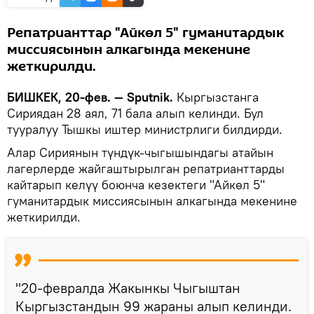
Репатрианттар "Айкөл 5" гуманитардык
миссиясынын алкагында мекенине
жеткирилди.
БИШКЕК, 20-фев. — Sputnik.
Кыргызстанга
Сириядан 28 аял, 71 бала алып келинди. Бул
тууралуу Тышкы иштер министрлиги билдирди.
Алар Сириянын түндүк-чыгышындагы атайын
лагерлерде жайгаштырылган репатрианттарды
кайтарып келүү боюнча кезектеги "Айкөл 5"
гуманитардык миссиясынын алкагында мекенине
жеткирилди.
"20-февралда Жакынкы Чыгыштан
Кыргызстандын 99 жараны алып келинди.