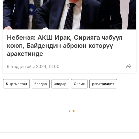
Небензя: АКШ Ирак, Сирияга чабуул
коюп, Байдендин аброюн көтөрүү
аракетинде
6 Бирдин айы 2024, 13:00
Кыргызстан
балдар
аялдар
Сирия
репатриация