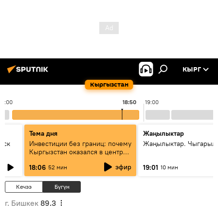
КЫРГ
Кыргызстан
18:00
18:50
19:00
Тема дня
Жаңылыктар
уск
Инвестиции без границ: почему
Жаңылыктар. Чыгарыл
Кыргызстан оказался в центре
внимания бизнеса
эфир
18:06
19:01
52 мин
10 мин
Кечээ
Бүгүн
г. Бишкек
89.3