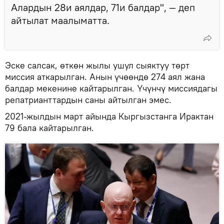
Алардын 28и аялдар, 71и балдар", — деп
айтылат маалыматта.
Эске салсак, өткөн жылы ушул сыяктуу төрт
миссия аткарылган. Анын үчөөндө 274 аял жана
балдар мекенине кайтарылган. Үчүнчү миссиядагы
репатрианттардын саны айтылган эмес.
2021-жылдын март айында Кыргызстанга Ирактан
79 бала кайтарылган.