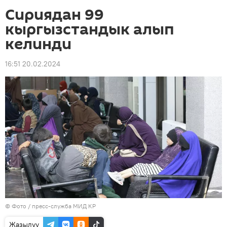
Сириядан 99
кыргызстандык алып
келинди
16:51 20.02.2024
© Фото / пресс-служба МИД КР
Жазылуу