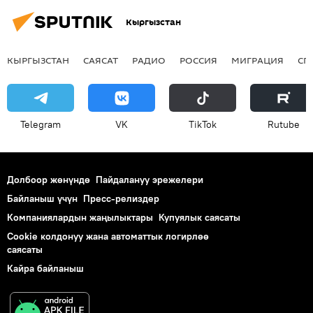
Кыргызстан
КЫРГЫЗСТАН
САЯСАТ
РАДИО
РОССИЯ
МИГРАЦИЯ
СП
Telegram
VK
ТikТоk
Rutube
Долбоор жөнүндө
Пайдалануу эрежелери
Байланыш үчүн
Пресс-релиздер
Компаниялардын жаңылыктары
Купуялык саясаты
Cookie колдонуу жана автоматтык логирлөө
саясаты
Кайра байланыш