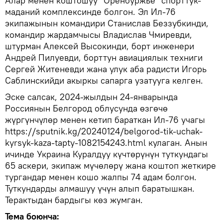
Алар менен коштошуу "Оренбуржье" спорттук-
маданий комплексинде болгон. Эл Ил-76
экипажынын командири Станислав Беззубкинди,
командир жардамчысы Владислав Чмиревди,
штурман Алексей Высокинди, борт инженери
Андрей Пилуевди, борттун авиациялык техниги
Сергей Житеневди жана улук аба радисти Игорь
Саблинскийди акыркы сапарга узатууга келген.
Эске салсак, 2024-жылдын 24-январында
Россиянын Белгород облусунда өзгөчө
жүргүнчүлөр менен кетип бараткан Ил-76 учагы
https://sputnik.kg/20240124/belgorod-tik-uchak-
kyrsyk-kaza-tapty-1082154243.html кулаган. Анын
ичинде Украина Куралдуу күчтөрүнүн туткундагы
65 аскери, экипаж мүчөлөрү жана коштоп жеткире
тургандар менен кошо жалпы 74 адам болгон.
Туткундарды алмашуу үчүн алып баратышкан.
Терактыдан бардыгы көз жумган.
Тема боюнча: