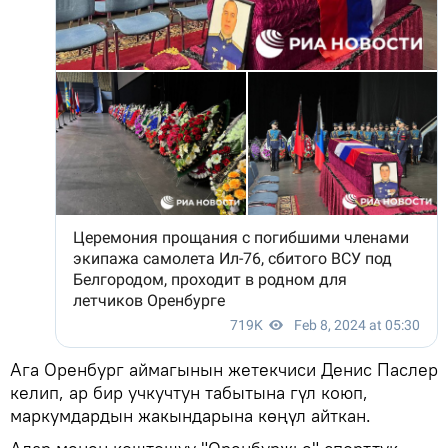
Ага Оренбург аймагынын жетекчиси Денис Паслер
келип, ар бир учкучтун табытына гүл коюп,
маркумдардын жакындарына көңүл айткан.