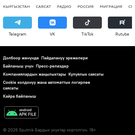
КЫРГЫЗСТАН
САЯСАТ
РАДИО
РОССИЯ
МИГРАЦИЯ
СП
Telegram
VK
ТikТоk
Rutube
Долбоор жөнүндө
Пайдалануу эрежелери
Байланыш үчүн
Пресс-релиздер
Компаниялардын жаңылыктары
Купуялык саясаты
Cookie колдонуу жана автоматтык логирлөө
саясаты
Кайра байланыш
© 2026 Sputnik Бардык укуктар корголгон. 18+