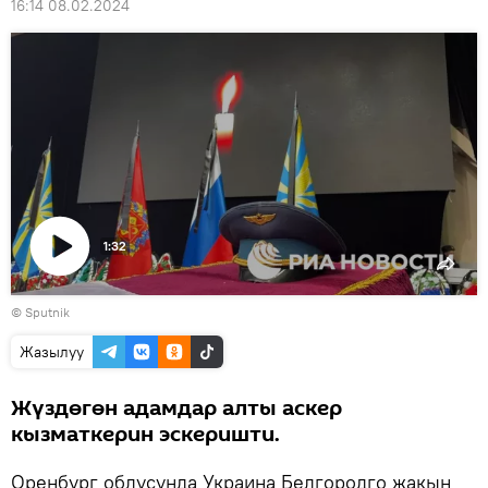
16:14 08.02.2024
1:32
Видеону
©
Sputnik
көрсөтүү
Жазылуу
Жүздөгөн адамдар алты аскер
кызматкерин эскеришти.
Оренбург облусунда Украина Белгородго жакын