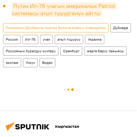
Путин Ил-76 учагын америкалык Patriot 
системасы атып түшүргөнүн айтты
Россиянын Донбассты коргоо боюнча атайын операциясы
Дүйнөдө
Россия
Ил-76
учак
атып түшүрүү
Украина
Россиянын Куралдуу күчтөрү
Оренбург
жерге берүү тажыясы
экипаж
Учкуч
Видео
Кыргызстан