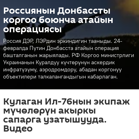
Россиянын Донбассты
коргоо боюнча атайын
операциясы
Россия ДЭР, ЛЭРдин эркиндигин тааныды. 24-
февралда Путин Донбасста атайын операция
башталганын жарыялады. РФ Коргоо министрлиги
Украинанын Куралдуу күчтөрүнүн аскердик
инфратүзүмү, аэродромдору, абадан коргонуу
объектилери талкалангандыгын кабарлаган.
Кулаган Ил-76нын экипаж
мүчөлөрүн акыркы
сапарга узатышууда.
Видео