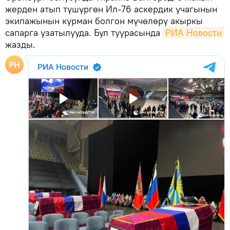
жерден атып түшүргөн Ил-76 аскердик учагынын
экипажынын курман болгон мүчөлөрү акыркы
сапарга узатылууда. Бул туурасында
РИА Новости
жазды.