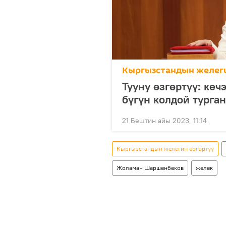
Кыргызстандын желеги
Тууну өзгөртүү: кеч
бүгүн колдой тург
21 Бештин айы 2023, 11:14
Кыргызстандын желегин өзгөртүү
Жоламан Шаршенбеков
желек