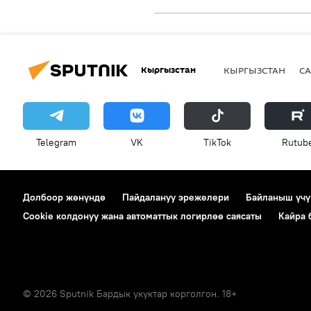
Кыргызстан
КЫРГЫЗСТАН
СА
Telegram
VK
ТikТоk
Rutub
Долбоор жөнүндө
Пайдалануу эрежелери
Байланыш үчү
Cookie колдонуу жана автоматтык логирлөө саясаты
Кайра
© 2026 Sputnik Бардык укуктар корголгон. 18+