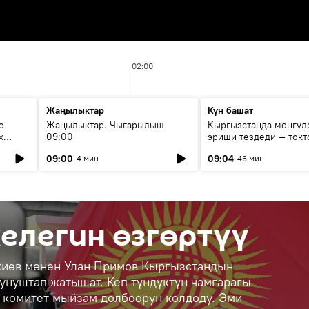
02:00
Жаңылыктар
Күн башат
е
Жаңылыктар. Чыгарылыш
Кыргызстанда мөңгүл
х
09:00
эриши тездеди — токт
мүмкүн эмеспи?
09:00
09:04
4 мин
46 мин
елегин өзгөртүү
киев менен Улан Примов Кыргызстандын
унуштап жатышат. Кеп түндүктүн чамгарагы
к комитет мыйзам долбоорун колдоду. Эми