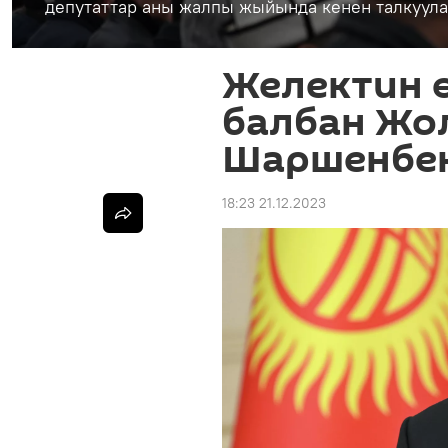
депутаттар аны жалпы жыйында кенен талкуул
Желектин 
балбан Жо
Шаршенбек
18:23 21.12.2023