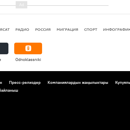
ЯСАТ
РАДИО
РОССИЯ
МИГРАЦИЯ
СПОРТ
ИНФОГРАФИ
e
Odnoklassniki
н
Пресс-релиздер
Компаниялардын жаңылыктары
Купуял
 байланыш