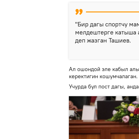
"Бир дагы спортчу м
мелдештерге катыша а
деп жазган Ташиев.
Ал ошондой эле кабыл ал
керектигин кошумчалаган.
Учурда бул пост дагы, анд