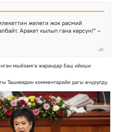
амлекеттин желеги жок расмий
лбайт. Аракет кылып гана көрсүн!" –
ынган мыйзамга жарандар баш ийиши
агы Ташиевдин комментарийи дагы өчүрүлдү.