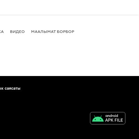
КА
ВИДЕО
МААЛЫМАТ БОРБОР
ык саясаты