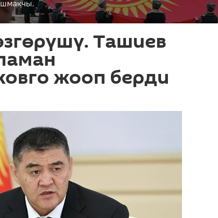
ашмакчы.
өзгөрүшү. Ташиев
ламан
овго жооп берди