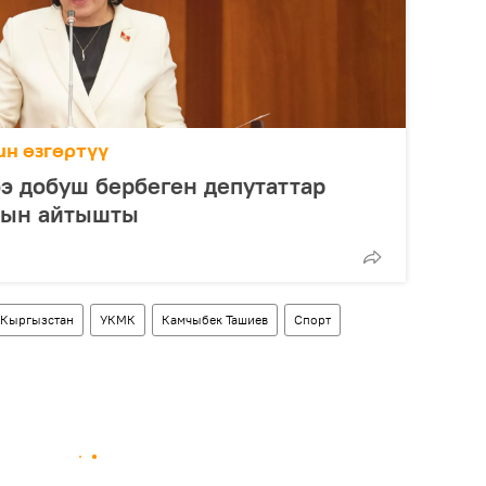
н өзгөртүү
ээ добуш бербеген депутаттар
анын айтышты
Кыргызстан
УКМК
Камчыбек Ташиев
Спорт