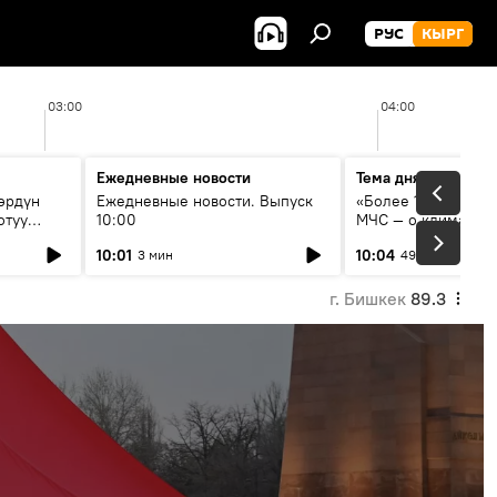
РУС
КЫРГ
03:00
04:00
Ежедневные новости
Тема дня
өрдүн
Ежедневные новости. Выпуск
«Более 1200 сёл в 
отуу
10:00
МЧС — о климате, 
системе оповещен
10:01
10:04
3 мин
49 мин
населения
г. Бишкек
89.3