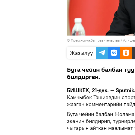
© Пресс-служба правительства / Алише
Жазылуу
Буга чейин балбан ту
билдирген.
БИШКЕК, 21-дек. — Sputnik
Камчыбек Ташиевдин спор
жазган комментарийи пайд
Буга чейин балбан Жолам
экенин билдирип, турнирл
чыгарын айткан маалымат 