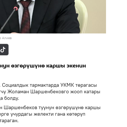
р Алиев
унун өзгөрүшүнө каршы экенин
.
Социалдык тармактарда УКМК төрагасы
тчу Жоламан Шаршенбековго жооп катары
а болду.
ан Шаршенбеков туунун өзгөрүшүнө каршы
ерге учурдагы желекти гана көтөрүп
тараган.