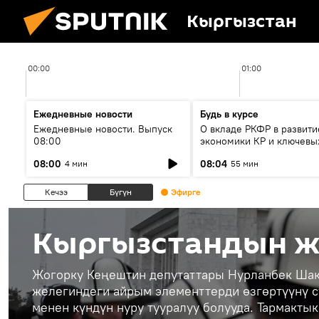
Кыргызстан
00:00
01:00
Ежедневные новости
Будь в курсе
Ежедневные новости. Выпуск
О вкладе РКФР в развити
08:00
экономики КР и ключевы
секторах до 2030 года
08:00
08:04
4 мин
55 мин
Кечээ
Бүгүн
Эфирге
Кыргызстандын ж
Жогорку Кеңештин депутаттары Нурланбек Ша
желегиндеги айрым элементтерди өзгөртүүнү с
менен күндүн нуру тууралуу болууда. Тармакты