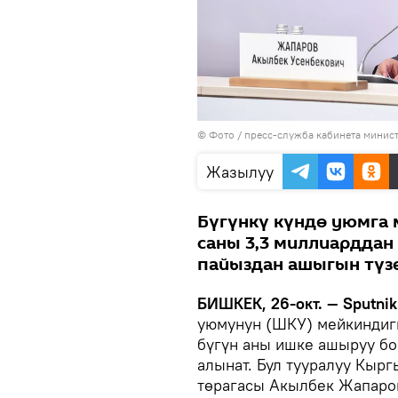
© Фото / пресс-служба кабинета минис
Жазылуу
Бүгүнкү күндө уюмга
саны 3,3 миллиарддан
пайыздан ашыгын түзө
БИШКЕК, 26-окт. — Sputnik
уюмунун (ШКУ) мейкиндиг
бүгүн аны ишке ашыруу б
алынат. Бул тууралуу Кыр
төрагасы Акылбек Жапаро