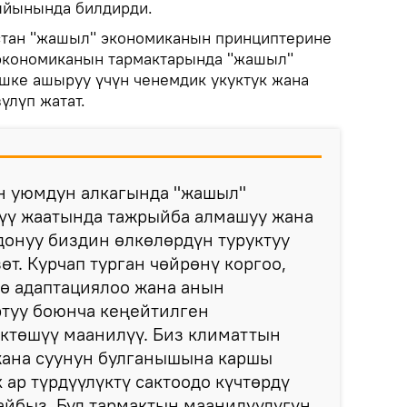
ыйынында билдирди.
тан "жашыл" экономиканын принциптерине
 экономиканын тармактарында "жашыл"
шке ашыруу үчүн ченемдик укуктук жана
үлүп жатат.
ен уюмдун алкагында "жашыл"
үү жаатында тажрыйба алмашуу жана
онуу биздин өлкөлөрдүн туруктуу
өт. Курчап турган чөйрөнү коргоо,
ө адаптациялоо жана анын
туу боюнча кеңейтилген
ктөшүү маанилүү. Биз климаттын
жана суунун булганышына каршы
 ар түрдүүлүктү сактоодо күчтөрдү
айбыз. Бул тармактын маанилүүлүгүн