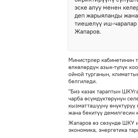
эске алуу менен кел
деп жарыяланды жана
тиешелүү иш-чаралар 
Жапаров.
Министрлер кабинетинин т
өлкөлөрдүн азык-түлүк ко
ойной турганын, климатты
белгиледи.
"Биз казак тараптын ШКУг
чарба өсүмдүктөрүнүн сел
кызматташууну өнүктүрүү
жана бекитүү демилгесин 
Жапаров өз сөзүндө ШКУ 
экономика, энергетика та