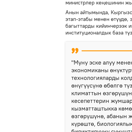
министрлер кеңешинин ж
Анын айтымында, Кыргызс
этап-этабы менен өтүүдө,
багыттарды кийинчерээк и
институционалдык база түз
"Муну эске алуу мен
экономиканы өнүктүр
технологияларды колд
өнүгүүсүнө өбөлгө түз
климаттын өзгөрүшүн
кесепеттерин жумшар
кызматташтыкка көмө
өзгөрүшүнө, абанын 
күрөштө, биологиялык
бириктирүүнү сунушт