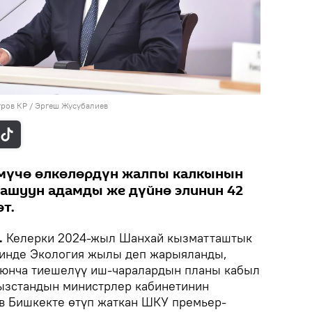
тров КР / Эргеш Жусубалиев
 мүчө өлкөлөрдүн жалпы калкынын
 ашуун адамды же дүйнө элинин 42
т.
.
Келерки 2024-жыл Шанхай кызматташтык
инде Экология жылы деп жарыяланды,
оюнча тиешелүү иш-чаралардын планы кабыл
гызстандын министрлер кабинетинин
в Бишкекте өтүп жаткан ШКУ премьер-