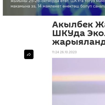
жыйыны 25-26-октябрда өтөт. ШКУга тогуз мамл
макамына ээ, 14 мамлекет өнөктөш болуп санала
Акылбек Ж
ШКУда Эко
жарыялан
11:24 26.10.2023