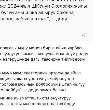
ерки 2024-жыл ШКУнун Экология жылы
 бүгүн аны ишке ашыруу боюнча
планы кабыл алынат", — деди
өрагасы муну менен бирге айыл чарбасы
опсуздугун камсыз кылууда маанилүү ролду
н өзгөрүшүндө дагы таасирин тийгизерин
а мүчө мамлекеттердин ортосунда айыл
екциясы жана үрөнчүлүк чөйрөсүндө
 программасынын долбоорун иштеп чыгуу
колдойбуз", — деди өкмөт башчы.
ичинде кызматташтыкты өнүктүрүү,
рмагындагы маселелерге да токтолду.