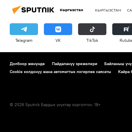
Кыргызстан
КЫРГЫЗСТАН
СА
Telegram
VK
ТikТоk
Rutub
Долбоор жөнүндө
Пайдалануу эрежелери
Байланыш үчү
Cookie колдонуу жана автоматтык логирлөө саясаты
Кайра
© 2026 Sputnik Бардык укуктар корголгон. 18+