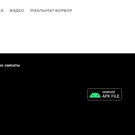
КА
ВИДЕО
МААЛЫМАТ БОРБОР
ык саясаты