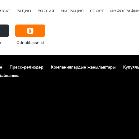
ЯСАТ
РАДИО
РОССИЯ
МИГРАЦИЯ
СПОРТ
ИНФОГРАФИ
e
Odnoklassniki
н
Пресс-релиздер
Компаниялардын жаңылыктары
Купуял
 байланыш