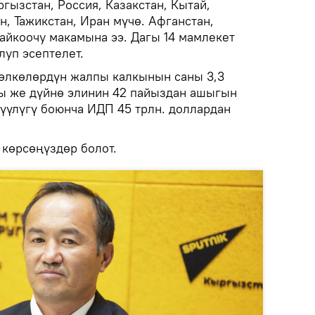
гызстан, Россия, Казакстан, Кытай,
н, Тажикстан, Иран мүчө. Афганстан,
айкоочу макамына ээ. Дагы 14 мамлекет
луп эсептелет.
 өлкөлөрдүн жалпы калкынын саны 3,3
ы же дүйнө элинин 42 пайыздан ашыгын
дүүлүгү боюнча ИДП 45 трлн. доллардан
 көрсөңүздөр болот.