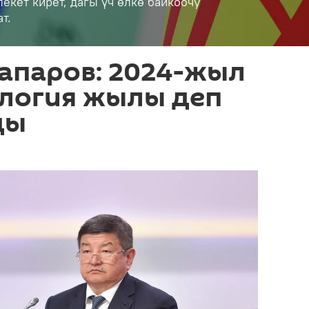
екет кирет, дагы үч өлкө байкоочу
т.
апаров: 2024-жыл
логия жылы деп
ды