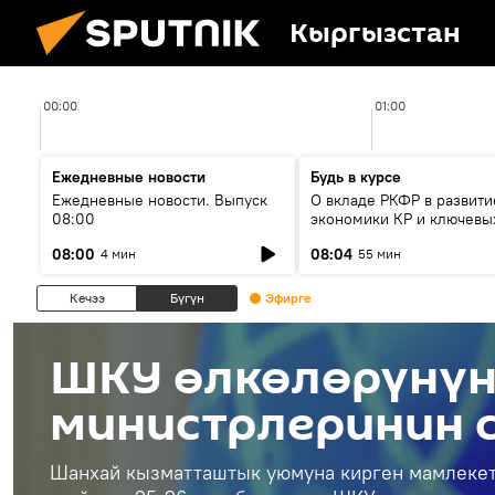
Кыргызстан
00:00
01:00
Ежедневные новости
Будь в курсе
Ежедневные новости. Выпуск
О вкладе РКФР в развити
08:00
экономики КР и ключевы
секторах до 2030 года
08:00
08:04
4 мин
55 мин
Кечээ
Бүгүн
Эфирге
ШКУ өлкөлөрүнүн
министрлеринин 
Шанхай кызматташтык уюмуна кирген мамлеке