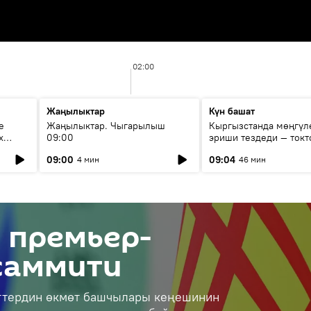
02:00
Жаңылыктар
Күн башат
е
Жаңылыктар. Чыгарылыш
Кыргызстанда мөңгүл
х
09:00
эриши тездеди — токт
мүмкүн эмеспи?
09:00
09:04
4 мин
46 мин
 премьер-
саммити
ттердин өкмөт башчылары кеңешинин