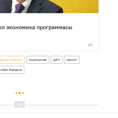
л экономика программасы
еринин саммити
Кыргызстан
ШКУ
саммит
ылбек Жапаров