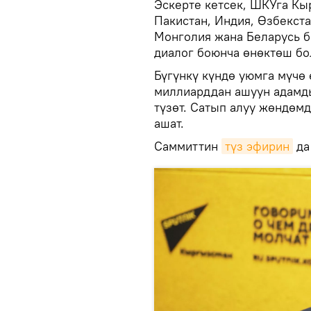
Эскерте кетсек, ШКУга Кыр
Пакистан, Индия, Өзбекста
Монголия жана Беларусь б
диалог боюнча өнөктөш бо
Бүгүнкү күндө уюмга мүчө
миллиарддан ашуун адамд
түзөт. Сатып алуу жөндөм
ашат.
Саммиттин
түз эфирин
да