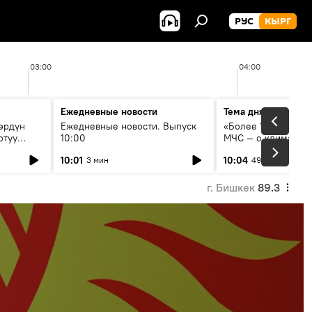
РУС
КЫРГ
03:00
04:00
Ежедневные новости
Тема дня
өрдүн
Ежедневные новости. Выпуск
«Более 1200 сёл в 
отуу
10:00
МЧС — о климате, 
системе оповещен
10:01
10:04
3 мин
49 мин
населения
г. Бишкек
89.3