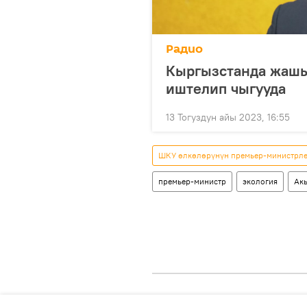
Радио
Кыргызстанда жашы
иштелип чыгууда
13 Тогуздун айы 2023, 16:55
ШКУ өлкөлөрүнүн премьер-министрл
премьер-министр
экология
Ак