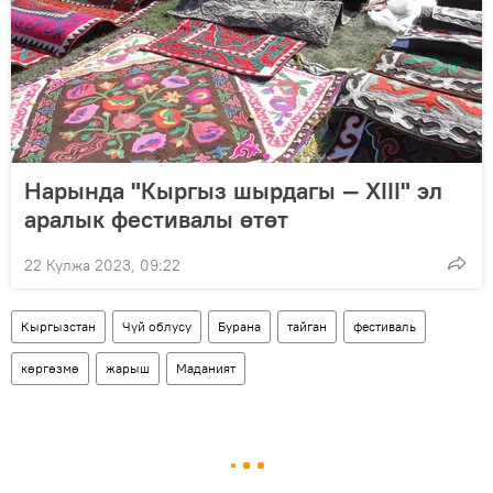
Нарында "Кыргыз шырдагы — XIII" эл
аралык фестивалы өтөт
22 Кулжа 2023, 09:22
Кыргызстан
Чүй облусу
Бурана
тайган
фестиваль
көргөзмө
жарыш
Маданият