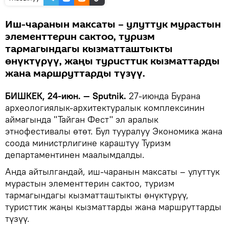
Иш-чаранын максаты – улуттук мурастын
элементтерин сактоо, туризм
тармагындагы кызматташтыкты
өнүктүрүү, жаңы туристтик кызматтарды
жана маршруттарды түзүү.
БИШКЕК, 24-июн. — Sputnik.
27-июнда Бурана
археологиялык-архитектуралык комплексинин
аймагында "Тайган Фест" эл аралык
этнофестивалы өтөт. Бул тууралуу Экономика жана
соода министрлигине караштуу Туризм
департаментинен маалымдалды.
Анда айтылгандай, иш-чаранын максаты – улуттук
мурастын элементтерин сактоо, туризм
тармагындагы кызматташтыкты өнүктүрүү,
туристтик жаңы кызматтарды жана маршруттарды
түзүү.