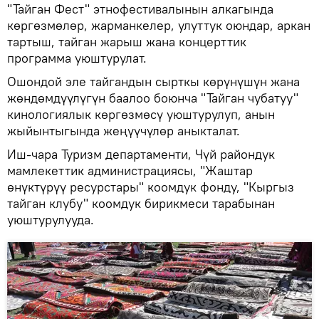
"Тайган Фест" этнофестивалынын алкагында
көргөзмөлөр, жарманкелер, улуттук оюндар, аркан
тартыш, тайган жарыш жана концерттик
программа уюштурулат.
Ошондой эле тайгандын сырткы көрүнүшүн жана
жөндөмдүүлүгүн баалоо боюнча "Тайган чубатуу"
кинологиялык көргөзмөсү уюштурулуп, анын
жыйынтыгында жеңүүчүлөр аныкталат.
Иш-чара Туризм департаменти, Чүй райондук
мамлекеттик администрациясы, "Жаштар
өнүктүрүү ресурстары" коомдук фонду, "Кыргыз
тайган клубу" коомдук бирикмеси тарабынан
уюштурулууда.