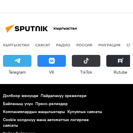
Кыргызстан
КЫРГЫЗСТАН
САЯСАТ
РАДИО
РОССИЯ
МИГРАЦИЯ
СП
Telegram
VK
ТikТоk
Rutube
Долбоор жөнүндө
Пайдалануу эрежелери
Байланыш үчүн
Пресс-релиздер
Компаниялардын жаңылыктары
Купуялык саясаты
Cookie колдонуу жана автоматтык логирлөө
саясаты