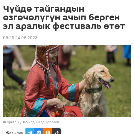
Чүйдө тайгандын
өзгөчөлүгүн ачып берген
эл аралык фестиваль өтөт
09:26 24.06.2023
©
Sputnik / Табылды Кадырбеков
Жазылуу