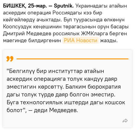
БИШКЕК, 25-мар. — Sputnik.
Украинадагы атайын
аскердик операция Россиядагы кээ бир
көйгөйлөрдү ачыктады. Бул туурасында өлкөнүн
Коопсуздук кеңешинин төрагасынын орун басары
Дмитрий Медведев россиялык ЖМКларга берген
маегинде билдиргенин
РИА Новости
жазды.
"Белгилүү бир институттар атайын
аскердик операцияга толук кандуу даяр
эместигин көрсөттү. Балким бюрократия
дагы толук түрдө даяр болгон эместир.
Буга технологиялык иштерди дагы кошсок
болот", — деди Медведев.