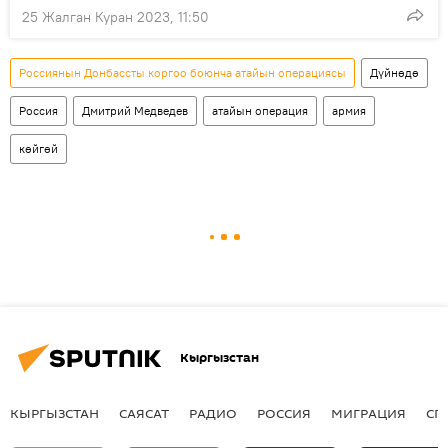
25 Жалган Куран 2023, 11:50
Россиянын Донбассты коргоо боюнча атайын операциясы
Дүйнөдө
Россия
Дмитрий Медведев
атайын операция
армия
көйгөй
Кыргызстан
КЫРГЫЗСТАН
САЯСАТ
РАДИО
РОССИЯ
МИГРАЦИЯ
СП