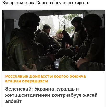
Запорожье жана Херсон облустары кирген.
Россиянын Донбассты коргоо боюнча
атайын операциясы
Зеленский: Украина куралдын
жетишсиздигинен контрчабуул жасай
албайт