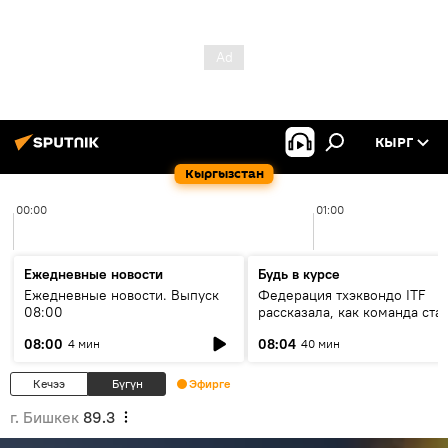
КЫРГ
Кыргызстан
00:00
01:00
Ежедневные новости
Будь в курсе
Ежедневные новости. Выпуск
Федерация тхэквондо ITF
08:00
рассказала, как команда ста
жертвой мошенников
08:00
08:04
4 мин
40 мин
Кечээ
Бүгүн
Эфирге
г. Бишкек
89.3