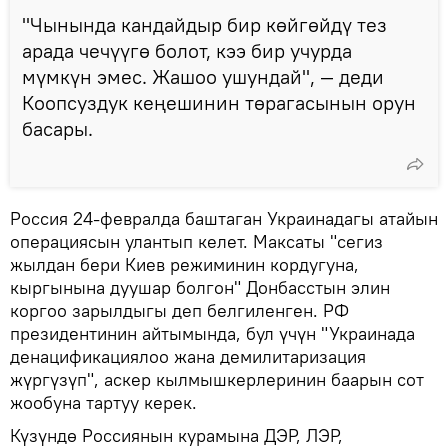
"Чынында кандайдыр бир көйгөйдү тез
арада чечүүгө болот, кээ бир учурда
мүмкүн эмес. Жашоо ушундай", — деди
Коопсуздук кеңешинин төрагасынын орун
басары.
Россия 24-февралда баштаган Украинадагы атайын
операциясын улантып келет. Максаты "сегиз
жылдан бери Киев режиминин кордугуна,
кыргынына дуушар болгон" Донбасстын элин
коргоо зарылдыгы деп белгиленген. РФ
президентинин айтымында, бул үчүн "Украинада
денацификациялоо жана демилитаризация
жүргүзүп", аскер кылмышкерлеринин баарын сот
жообуна тартуу керек.
Күзүндө Россиянын курамына ДЭР, ЛЭР,