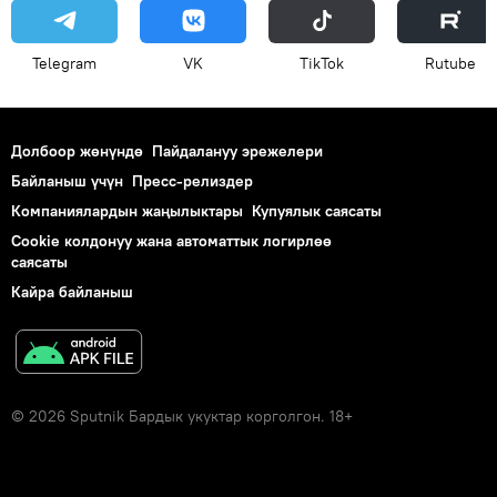
Telegram
VK
ТikТоk
Rutube
Долбоор жөнүндө
Пайдалануу эрежелери
Байланыш үчүн
Пресс-релиздер
Компаниялардын жаңылыктары
Купуялык саясаты
Cookie колдонуу жана автоматтык логирлөө
саясаты
Кайра байланыш
© 2026 Sputnik Бардык укуктар корголгон. 18+