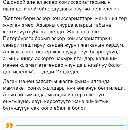
Ошондой эле ал аскер комиссариаттарынын
ишиндеги көйгөйлөрдү дагы өзүнчө белгилеген.
"Көптөн бери аскер комиссариаттары менен иштер
жүргөн эмес. Азыркы учурда аларды табына
келтирүүгө убакыт келди. Жакында эле
Петербургга барып аскер комиссариаттарын
санариптештирүү кандай жүрүп жатканын көрдүм.
Ал жакта көп иштер жасалууда. Бул баары үчүн,
анын ичинде аскерге чакырылгандар, келишим
менен кызмат өтөгөндөр үчүн да ыңгайлуу болот
деп ишенем", — деди Медведев.
Деген менен саясатчы жалпысынан алганда
мамлекет соңку жылдары күчтөнгөнүн белгиледи.
Анын айтымында, мындай иштер өлкөнүн
өнүгүшүнө, өзүн көрсөтүүгө жана аймактык
бүтүндүгүн сактоого өбөлгө болот.