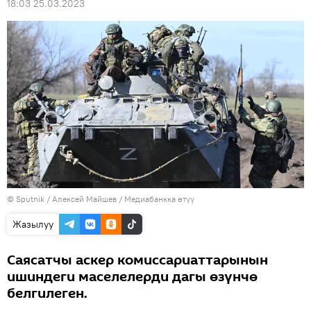
18:03 25.03.2023
©
Sputnik
/ Алексей Майшев
/
Медиабанкка өтүү
Жазылуу
Саясатчы аскер комиссариаттарынын
ишиндеги маселелерди дагы өзүнчө
белгилеген.