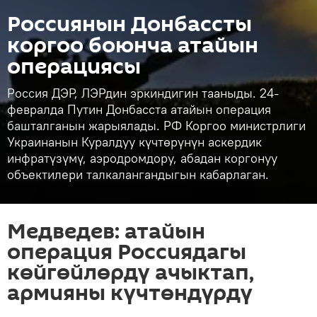
Россиянын Донбассты
коргоо боюнча атайын
операциясы
Россия ДЭР, ЛЭРдин эркиндигин тааныды. 24-
февралда Путин Донбасста атайын операция
башталганын жарыялады. РФ Коргоо министрлиги
Украинанын Куралдуу күчтөрүнүн аскердик
инфратүзүмү, аэродромдору, абадан коргонуу
объектилери талкалангандыгын кабарлаган.
Медведев: атайын
операция Россиядагы
көйгөйлөрдү ачыктап,
армияны күчтөндүрдү