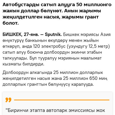
Автобустарды сатып алууга 50 миллионго
жакын доллар бөлүнөт. Анын жарымы
жеңилдетилген насыя, жарымы грант
болот.
БИШКЕК, 27-янв. — Sputnik.
Бишкек мэриясы Азия
өнүктүрүү банкынын өкүлдөрү менен жыйын
өткөрүп, анда 120 электробус (узундугу 12,5 метр)
сатып алуу боюнча долбоордун экинчи этабын
талкуулады. Бул тууралуу мэриянын маалымат
кызматы билдирди.
Долбоордун алкагында 25 миллион долларлык
жеңилдетилген насыя жана 25 миллион 650 миң
долларлык гранттын бөлүнүүсү каралууда.
"Биринчи этапта автопарк эмиссиясы жок