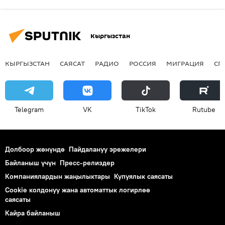
Кыргызстан
КЫРГЫЗСТАН
САЯСАТ
РАДИО
РОССИЯ
МИГРАЦИЯ
СП
Telegram
VK
ТikТоk
Rutube
Долбоор жөнүндө
Пайдалануу эрежелери
Байланыш үчүн
Пресс-релиздер
Компаниялардын жаңылыктары
Купуялык саясаты
Cookie колдонуу жана автоматтык логирлөө
саясаты
Кайра байланыш