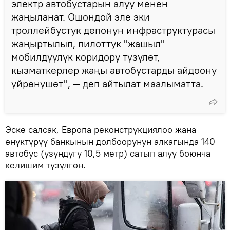
электр автобустарын алуу менен
жаңыланат. Ошондой эле эки
троллейбустук депонун инфраструктурасы
жаңыртылып, пилоттук "жашыл"
мобилдүүлүк коридору түзүлөт,
кызматкерлер жаңы автобустарды айдоону
үйрөнүшөт", — деп айтылат маалыматта.
Эске салсак, Европа реконструкциялоо жана
өнүктүрүү банкынын долбоорунун алкагында 140
автобус (узундугу 10,5 метр) сатып алуу боюнча
келишим түзүлгөн.