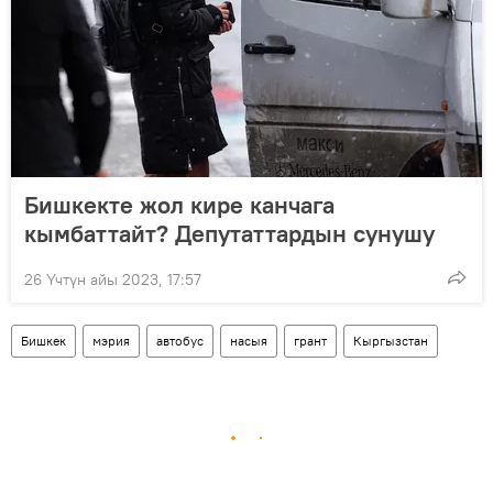
Бишкекте жол кире канчага
кымбаттайт? Депутаттардын сунушу
26 Үчтүн айы 2023, 17:57
Бишкек
мэрия
автобус
насыя
грант
Кыргызстан