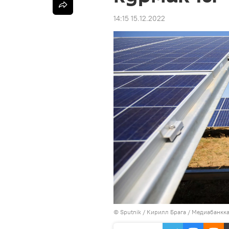
14:15 15.12.2022
©
Sputnik
/ Кирилл Брага
/
Медиабанкка