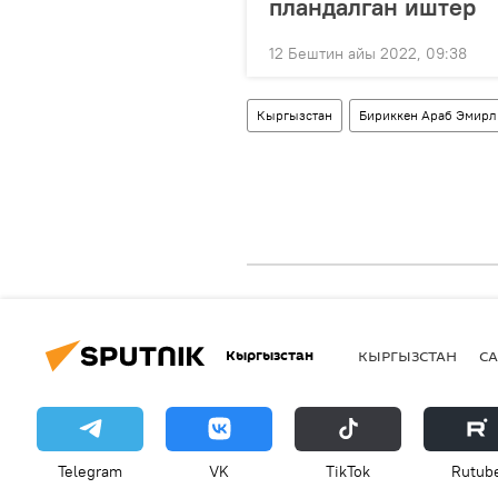
пландалган иштер
12 Бештин айы 2022, 09:38
Кыргызстан
Бириккен Араб Эмирл
Кыргызстан
КЫРГЫЗСТАН
СА
Telegram
VK
ТikТоk
Rutub