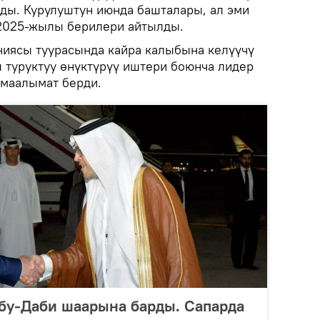
ды. Курулуштун июнда башталары, ал эми
 2025-жылы берилери айтылды.
иясы туурасында кайра калыбына келүүчү
 туруктуу өнүктүрүү иштери боюнча лидер
 маалымат берди.
бу-Даби шаарына барды. Сапарда