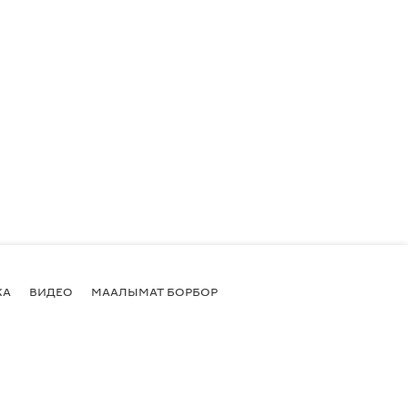
КА
ВИДЕО
МААЛЫМАТ БОРБОР