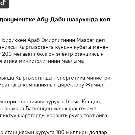
документке Абу-Даби шаарында кол
.
Бириккен Араб Эмирлигинин Masdar деп
аниясы Кыргызстанга күндүн кубаты менен
у 200 мегаватт болгон электр станциясын
ергетика министрлигинин маалымат
рында Кыргызстандын энергетика министри
мираттагы компаниянын директору Жамил
стери станцияны курууга Ысык-Көлдөн,
ынан жана Баткенден жер караштырып
иктүү шарттарды караштырууга төрт айга
р станциясын курууга 180 миллион доллар