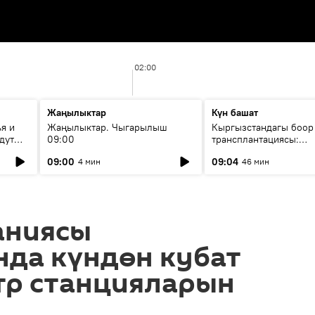
02:00
Жаңылыктар
Күн башат
я и
Жаңылыктар. Чыгарылыш
Кыргызстандагы боор
дут
09:00
трансплантациясы:
жетишкендиктер жана
09:00
09:04
4 мин
46 мин
келечеги
аниясы
нда күндөн кубат
тр станцияларын