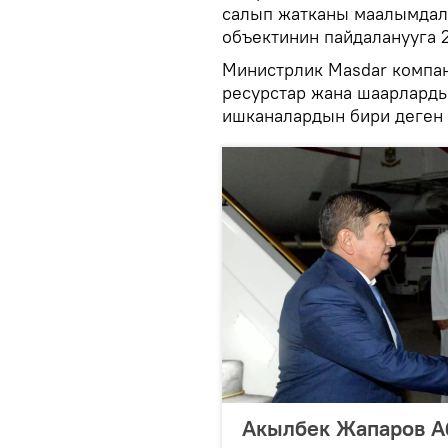
салып жатканы маалымдал
объектинин пайдаланууга
Министрлик Masdar компан
ресурстар жана шаарларды
ишканалардын бири деген
Акылбек Жапаров А