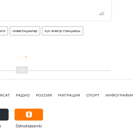
иги
инвестициялар
күн электр станциясы
ЯСАТ
РАДИО
РОССИЯ
МИГРАЦИЯ
СПОРТ
ИНФОГРАФИ
e
Odnoklassniki