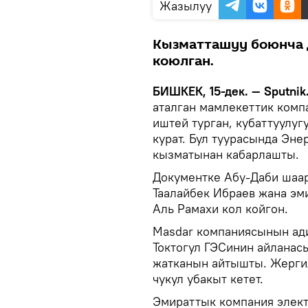
Жазылуу
Кызматташуу боюнча 
коюлган.
БИШКЕК, 15-дек. — Sputnik
аталган мамлекеттик комп
иштей турган, кубаттуулуг
курат. Бул туурасында Эн
кызматынан кабарлашты.
Документке Абу-Даби шаа
Таалайбек Ибраев жана э
Аль Рамахи кол койгон.
Masdar компаниясынын ади
Токтогул ГЭСинин айланас
жатканын айтышты. Жергил
чукул убакыт кетет.
Эмираттык компания элект