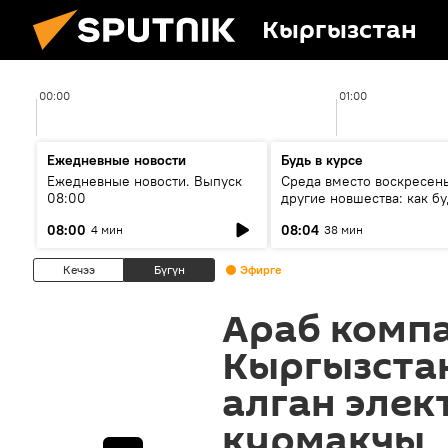
Кыргызстан
00:00
01:00
Ежедневные новости
Будь в курсе
Ежедневные новости. Выпуск
Среда вместо воскресень
08:00
другие новшества: как бу
проходить выборы в КР?
08:00
08:04
4 мин
38 мин
Кечээ
Бүгүн
Эфирге
Араб комп
Кыргызста
алган элек
курмакчы