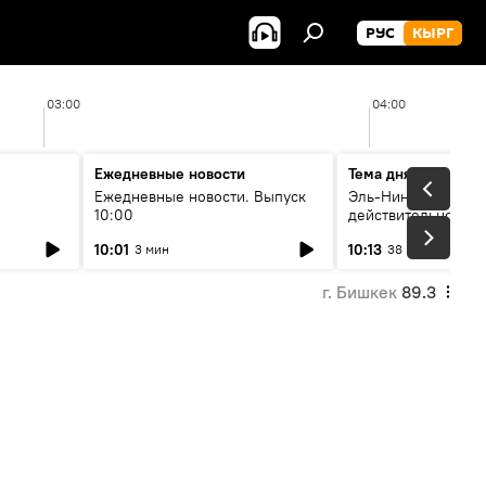
РУС
КЫРГ
03:00
04:00
Ежедневные новости
Тема дня
Ежедневные новости. Выпуск
Эль-Ниньо, жара и 
10:00
действительно вли
 өнүгүү
погоду в Кыргызст
10:01
10:13
3 мин
38 мин
г. Бишкек
89.3