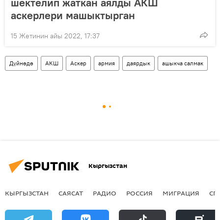
шектелип жаткан аялды АКШ
аскерлери машыктырган
15 Жетинин айы 2022, 17:37
Дүйнөдө
АКШ
Аскер
армия
даярдык
ашыкча салмак
Кыргызстан
КЫРГЫЗСТАН
САЯСАТ
РАДИО
РОССИЯ
МИГРАЦИЯ
СП