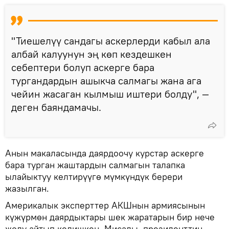
"Тиешелүү сандагы аскерлерди кабыл ала
албай калуунун эң көп кездешкен
себептери болуп аскерге бара
тургандардын ашыкча салмагы жана ага
чейин жасаган кылмыш иштери болду", —
деген баяндамачы.
Анын макаласында даярдоочу курстар аскерге
бара турган жаштардын салмагын талапка
ылайыктуу келтирүүгө мүмкүндүк берери
жазылган.
Америкалык эксперттер АКШнын армиясынын
күжүрмөн даярдыктары шек жаратарын бир нече
жолу айтып келишкен. Мисалы, президенттин