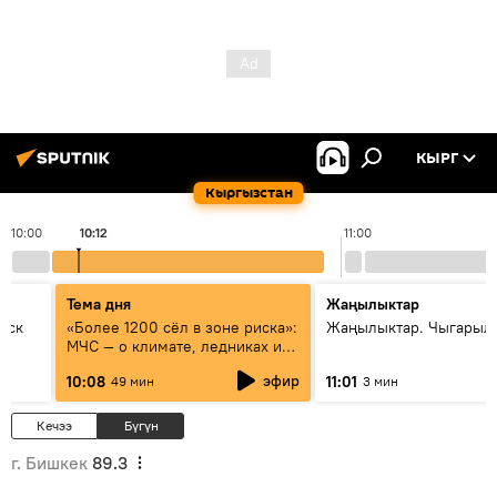
КЫРГ
Кыргызстан
10:00
10:12
11:00
Тема дня
Жаңылыктар
уск
«Более 1200 сёл в зоне риска»:
Жаңылыктар. Чыгарылы
МЧС — о климате, ледниках и
системе оповещения
эфир
10:08
11:01
49 мин
3 мин
населения
Кечээ
Бүгүн
г. Бишкек
89.3