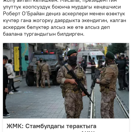
улуттук коопсуздук боюнча мурдагы кеңешчиси
Роберт О’Брайан деңиз аскерлери менен өзөктүк
күчтөр гана жогорку даярдыкта экендигин, калган
аскердик бөлүктөр алсыз же өтө алсыз деп
баалана тургандыгын билдирген.
ЖМК: Стамбулдагы терактыга