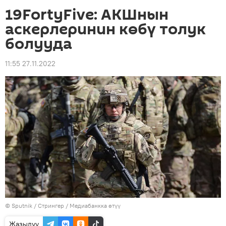
19FortyFive: АКШнын
аскерлеринин көбү толук
болууда
11:55 27.11.2022
©
Sputnik
/ Стрингер
/
Медиабанкка өтүү
Жазылуу