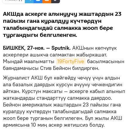
АКШда аскерге алынуучу жаштардын 23
пайызы гана куралдуу күчтөрдүн
талабындагыдай салмакка жооп бере
тургандыгы белгиленген.
БИШКЕК, 27-ноя. — Sputnik.
АКШнын көпчүлүк
аскерлери ашыкча салмактан жабыркашат.
Мындай маалыматты
19FortyFive
басылмасынын
баяндамачысы Стив Бейнон билдирген.
Журналист АКШ бул көйгөйдү чечүү үчүн алдын
ала базалык даярдык курсун ачууну чечкендигин
айткан. Курстун максаты — аскерге кабыл алынып
жаткандарды стандарттуу салмакка даярдоо.
Бейнон америкалык жаштардын 23 пайызы гана
куралдуу күчтөрдүн талабындагыдай салмакка
жооп бере турганын белгилеген. Бул жылы АКШ
армиясына 10 миң аскер жетишсиз болду.