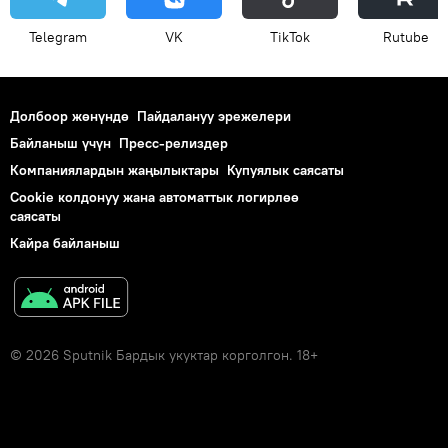
Telegram
VK
ТikТоk
Rutube
Долбоор жөнүндө
Пайдалануу эрежелери
Байланыш үчүн
Пресс-релиздер
Компаниялардын жаңылыктары
Купуялык саясаты
Cookie колдонуу жана автоматтык логирлөө
саясаты
Кайра байланыш
© 2026 Sputnik Бардык укуктар корголгон. 18+